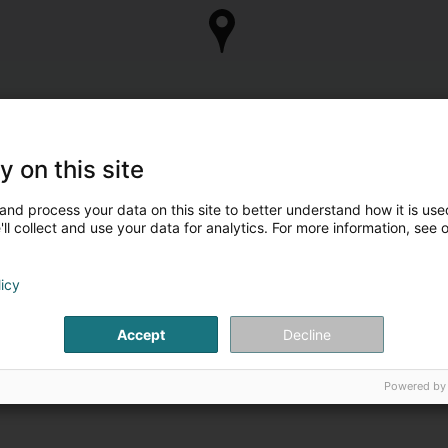
y on this site
and process your data on this site to better understand how it is used
ll collect and use your data for analytics. For more information, see 
licy
Accept
Decline
Powered by