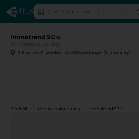
Immotrend SCiv
Immobilienförderung
4 Rue des Prunelles
L-3539
Dudelange (Diddeleng)
Startsäit
Immobilienförderung
Immotrend SCiv