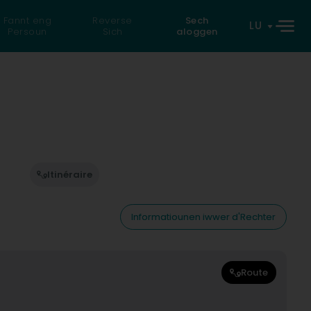
Fannt eng
Reverse
Sech
LU
Persoun
Sich
aloggen
Itinéraire
Informatiounen iwwer d'Rechter
Route