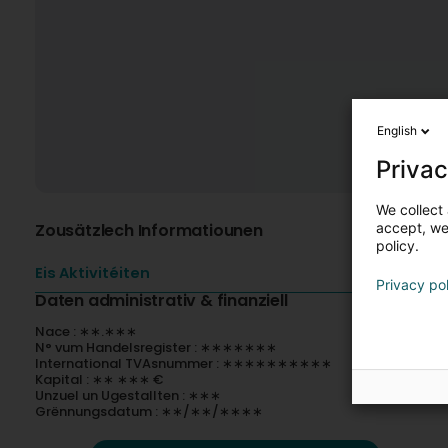
English
Privac
We collect 
Zousätzlech Informatiounen
accept, we'
policy.
Eis Aktivitéiten
Privacy po
Daten administrativ & finanziell
Nace : ∗∗.∗∗∗
N° vum Handelsregister : ∗∗∗∗∗∗∗
International TVAsnummer : ∗∗∗∗∗∗∗∗∗∗
Kapital : ∗∗ ∗∗∗ €
Unzuel un Ugestallten : ∗∗∗
Grënnungsdatum : ∗∗/∗∗/∗∗∗∗