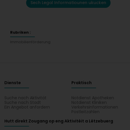
Sech Legal Informatiounen ukucken
Rubriken :
Immobilienförderung
Dienste
Praktisch
Suche nach Aktivität
Notdienst Apotheken
Suche nach Stadt
Notdienst Kliniken
Ein Angebot anfordern
Verkehrsinformationen
Postleitzahlen
Hutt direkt Zougang op eng Aktivitéit a Lëtzebuerg