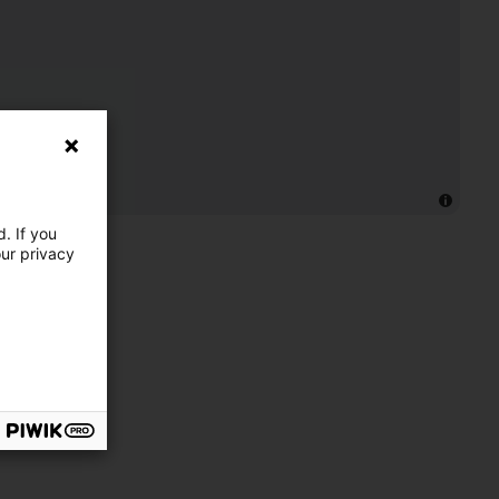
. If you
our privacy