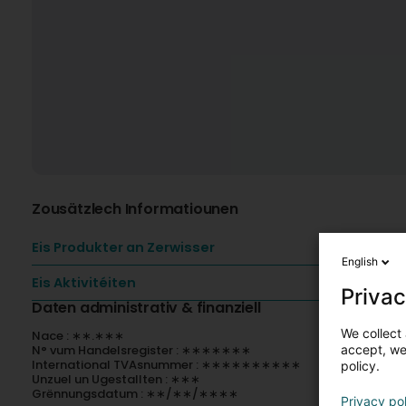
Zousätzlech Informatiounen
Eis Produkter an Zerwisser
English
Eis Aktivitéiten
Privac
Daten administrativ & finanziell
We collect 
Nace : ∗∗.∗∗∗
accept, we'
N° vum Handelsregister : ∗∗∗∗∗∗∗
International TVAsnummer : ∗∗∗∗∗∗∗∗∗∗
policy.
Unzuel un Ugestallten : ∗∗∗
Grënnungsdatum : ∗∗/∗∗/∗∗∗∗
Privacy po