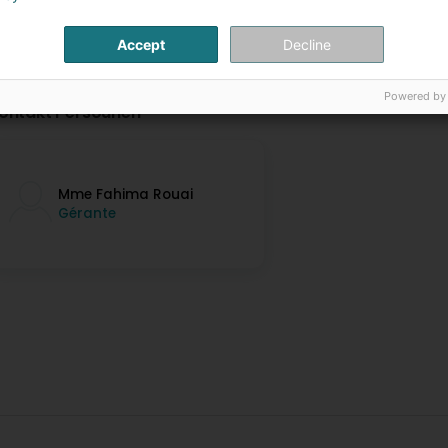
Accept
Decline
Powered by
ontakt Persounen
Mme Fahima Rouai
Gérante