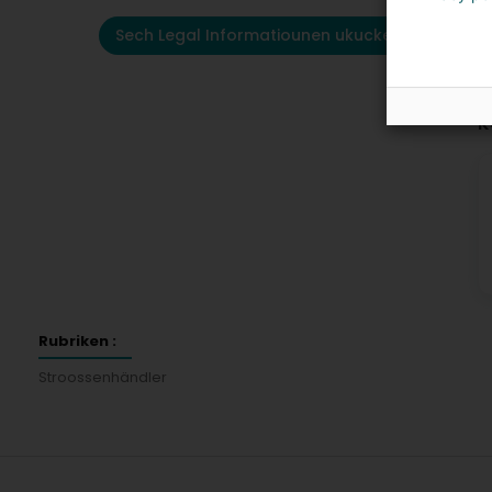
Sech Legal Informatiounen ukucken
K
Rubriken :
Stroossenhändler