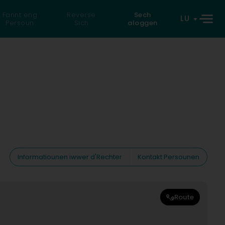
Fannt eng
Reverse
Sech
LU
Persoun
Sich
aloggen
Informatiounen iwwer d'Rechter
Kontakt Persounen
Route