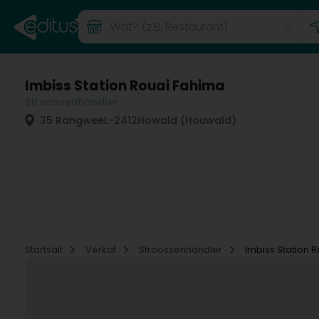
Imbiss Station Rouai Fahima
Stroossenhändler
35 Rangwee
L-2412
Howald (Houwald)
Startsäit
Verkaf
Stroossenhändler
Imbiss Station 