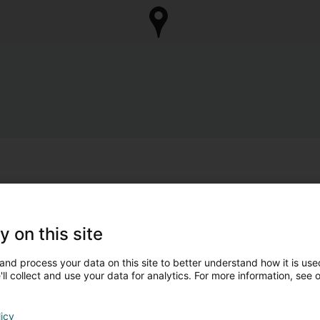
y on this site
and process your data on this site to better understand how it is used
ll collect and use your data for analytics. For more information, see 
licy