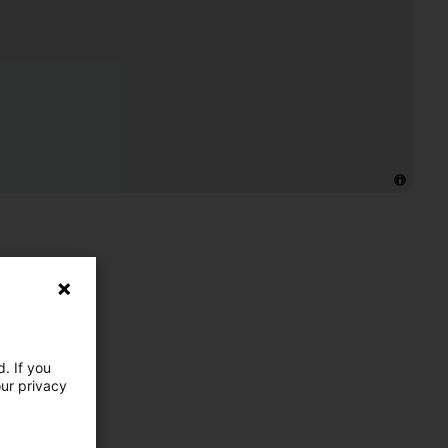
. If you
our privacy