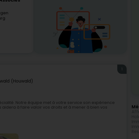
 Associés
ergen
urg
1
wald (Houwald)
écialité. Notre équipe met à votre service son expérience
Méi
 aidera à faire valoir vos droits et à mener à bien vos
Aff
Hol
Imm
Imm
Res