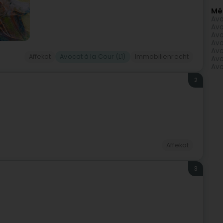
Mé
Avo
Avo
Avo
Avo
Avo
Affekot
Avocat à la Cour (L1)
Immobilienrecht
Avo
Avo
2
Affekot
3