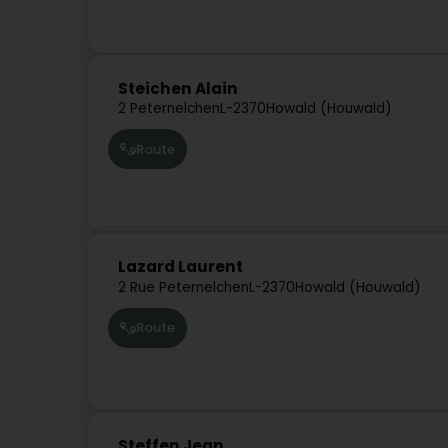
Steichen Alain
2 Peternelchen
L-2370
Howald (Houwald)
Route
Lazard Laurent
2 Rue Peternelchen
L-2370
Howald (Houwald)
Route
Steffen Jean