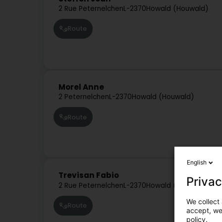
2 Rue Peternelchen
L-2370
Howald (Houwald)
Route
Morel Anne
2 Peternelchen
L-2370
Howald (Houwald)
Route
English
Trevisan Fabio
Privac
2 Rue Peternelchen
L-2370
Howald (Houwald)
We collect 
Route
accept, we'
policy.