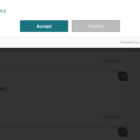
Affekot
licy
9
Accept
Decline
Powered by
Affekot
10
ld)
Affekot
11