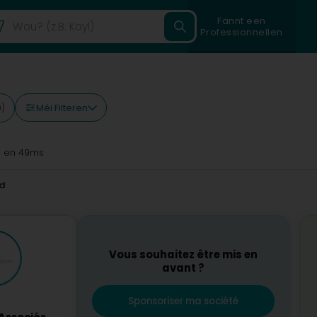
Fannt een
Professionnellen
Méi Filteren
0)
d
en 49ms
d
Vous souhaitez être mis en
avant ?
Sponsoriser ma société