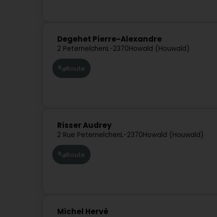
Degehet Pierre-Alexandre
2 Peternelchen
L-2370
Howald (Houwald)
Route
Risser Audrey
2 Rue Peternelchen
L-2370
Howald (Houwald)
Route
Michel Hervé