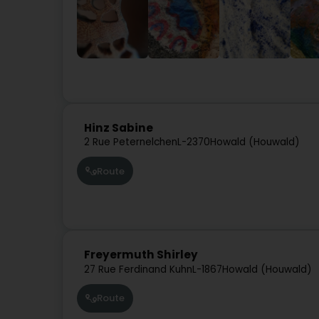
Hinz Sabine
2 Rue Peternelchen
L-2370
Howald (Houwald)
Route
Freyermuth Shirley
27 Rue Ferdinand Kuhn
L-1867
Howald (Houwald)
Route