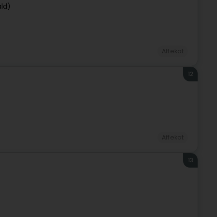
ld)
Affekot
12
Affekot
13