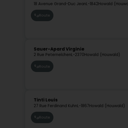
18 Avenue Grand-Duc Jean
L-1842
Howald (Houwa
Route
Sauer-Apard Virginie
2 Rue Peternelchen
L-2370
Howald (Houwald)
Route
Tinti Louis
27 Rue Ferdinand Kuhn
L-1867
Howald (Houwald)
Route