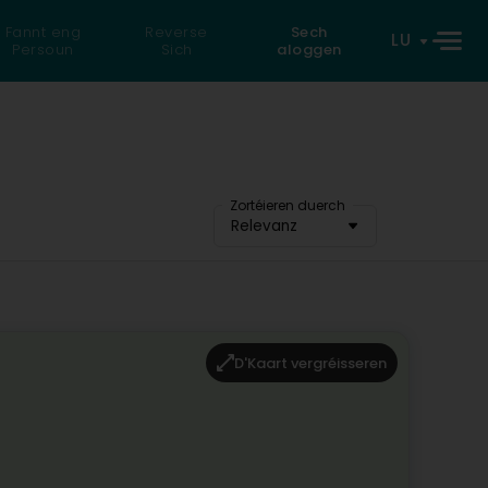
Fannt eng
Reverse
Sech
LU
Persoun
Sich
aloggen
Zortéieren duerch
Relevanz
D'Kaart vergréisseren