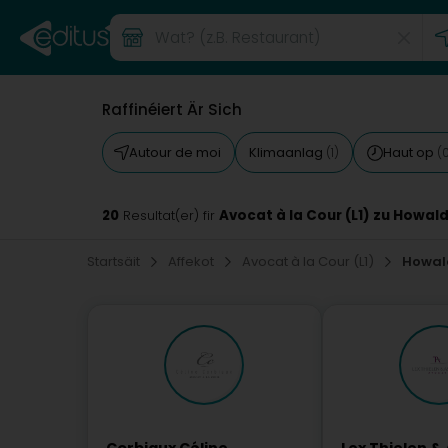
Raffinéiert Är Sich
Autour de moi
Klimaanlag
Haut op
(1)
(
20
Avocat à la Cour (L1) zu Howal
Resultat(er) fir
Startsäit
Affekot
Avocat à la Cour (L1)
Howal