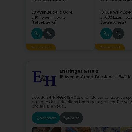
Corbiaux Céline
Lex Thielen &
63 Avenue de la Gare
10 Rue Willy Go
L-1611
Luxembourg
L-1636
Luxembo
(Lëtzebuerg)
(Lëtzebuerg)
Gesponsert
Gesponsert
Entringer & Holz
18 Avenue Grand-Duc Jean
L-1842
Ho
L’étude ENTRINGER & HOLZ a fait du contentieux sa sp
pratique des juridictions luxembourgeoises. Elle vous
projets. Elle vous...
Websäit
Route