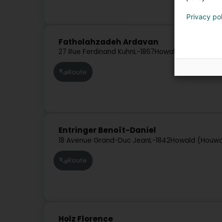
Privacy po
Fatholahzadeh Ardavan
27 Rue Ferdinand Kuhn
L-1867
Howald (Houwald)
Route
Entringer Benoît-Daniel
18 Avenue Grand-Duc Jean
L-1842
Howald (Houwa
Route
Holz Florence