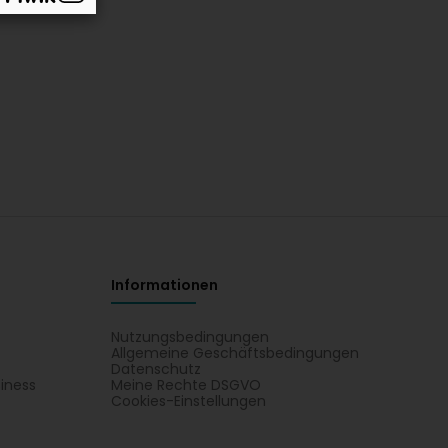
Informationen
Nutzungsbedingungen
Allgemeine Geschäftsbedingungen
Datenschutz
iness
Meine Rechte DSGVO
t
Cookies-Einstellungen