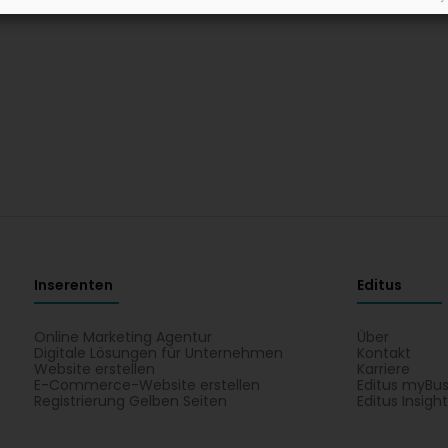
Inserenten
Editus
Online Marketing Agentur
Über
Digitale Lösungen für Unternehmen
Kontakt
Website erstellen
Karriere
E-Commerce-Website erstellen
Editus myBus
Registrierung Gelben Seiten
Editus Insigh