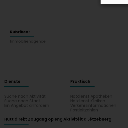
Rubriken :
Immobilienagence
Dienste
Praktisch
Suche nach Aktivität
Notdienst Apotheken
Suche nach Stadt
Notdienst Kliniken
Ein Angebot anfordern
Verkehrsinformationen
Postleitzahlen
Hutt direkt Zougang op eng Aktivitéit a Lëtzebuerg