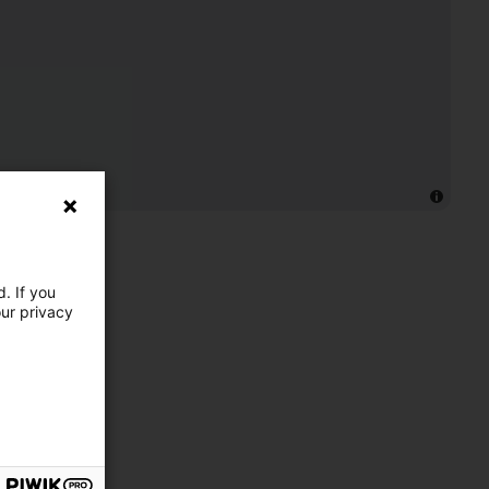
. If you
our privacy