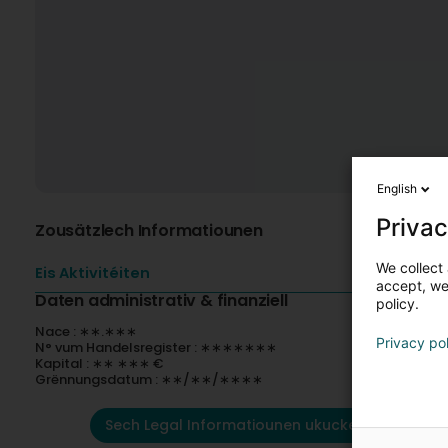
English
Privac
Zousätzlech Informatiounen
We collect 
Eis Aktivitéiten
accept, we'
Daten administrativ & finanziell
policy.
Nace : ∗∗.∗∗∗
Privacy po
N° vum Handelsregister : ∗∗∗∗∗∗∗
Kapital : ∗∗ ∗∗∗ €
Grënnungsdatum : ∗∗/∗∗/∗∗∗∗
Sech Legal Informatiounen ukucken