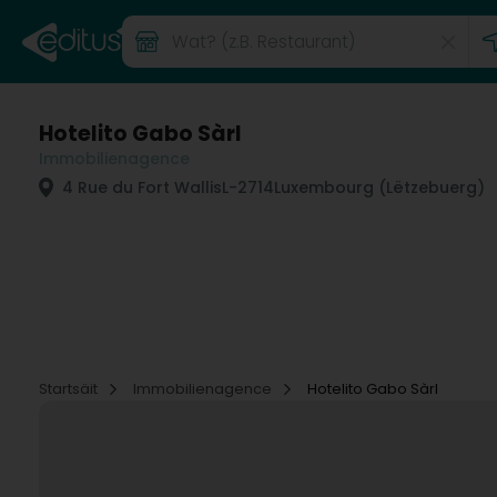
Hotelito Gabo Sàrl
Immobilienagence
4 Rue du Fort Wallis
L-2714
Luxembourg (Lëtzebuerg)
Startsäit
Immobilienagence
Hotelito Gabo Sàrl