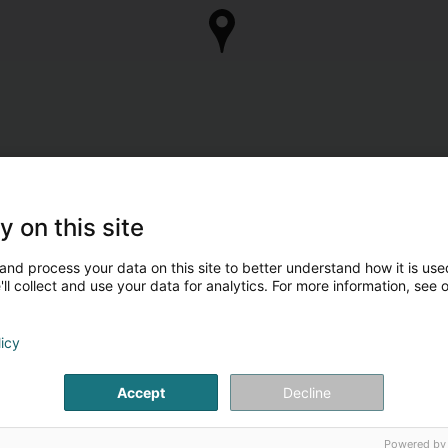
y on this site
and process your data on this site to better understand how it is used
ll collect and use your data for analytics. For more information, see 
licy
Accept
Decline
Powered by