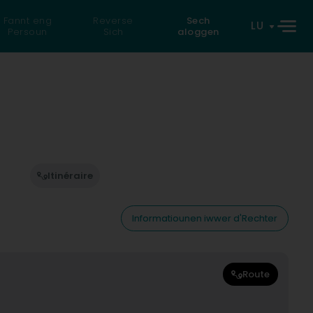
Fannt eng
Reverse
Sech
LU
Persoun
Sich
aloggen
Itinéraire
Informatiounen iwwer d'Rechter
Route