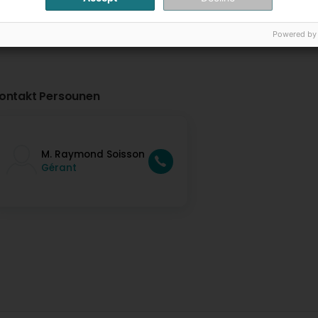
Powered by
ontakt Persounen
M. Raymond Soisson
Gérant