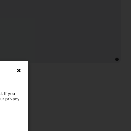
. If you
our privacy