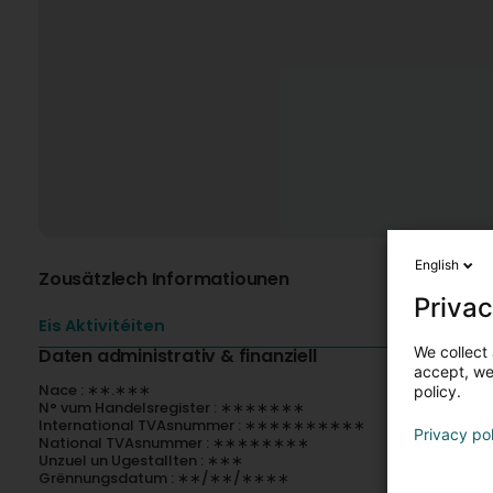
English
Zousätzlech Informatiounen
Privac
Eis Aktivitéiten
We collect 
Daten administrativ & finanziell
accept, we'
Nace : ∗∗.∗∗∗
policy.
N° vum Handelsregister : ∗∗∗∗∗∗∗
International TVAsnummer : ∗∗∗∗∗∗∗∗∗∗
Privacy po
National TVAsnummer : ∗∗∗∗∗∗∗∗
Unzuel un Ugestallten : ∗∗∗
Grënnungsdatum : ∗∗/∗∗/∗∗∗∗