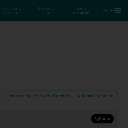
Fannt eng
Reverse
Sech
LU
Persoun
Sich
aloggen
Informatiounen iwwer d'Rechter
Kontakt Persounen
Route