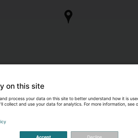
y on this site
and process your data on this site to better understand how it is used
ll collect and use your data for analytics. For more information, see 
licy
Accept
Decline