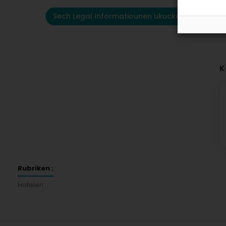
Sech Legal Informatiounen ukucken
K
Rubriken :
Hotelen