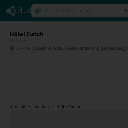
Hôtel Zurich
Hotelen
36 Rue Joseph Junck
L-1839
Luxembourg (Lëtzebuerg)
Startsäit
Hotelen
Hôtel Zurich