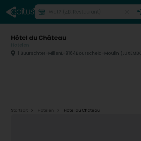
Hôtel du Château
Hotelen
1 Buurschter-Millen
L-9164
Bourscheid-Moulin (LUXEM
Startsäit
Hotelen
Hôtel du Château