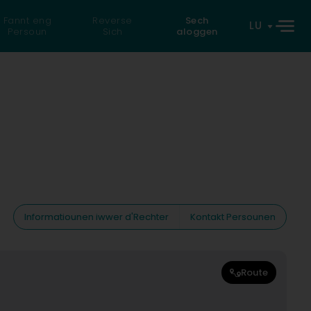
Fannt eng
Reverse
Sech
LU
Persoun
Sich
aloggen
Informatiounen iwwer d'Rechter
Kontakt Persounen
Route