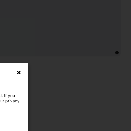
. If you
our privacy