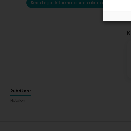
Sech Legal Informatiounen ukucken
K
Rubriken :
Hotelen