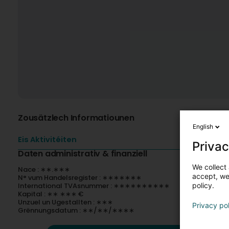
Zousätzlech Informatiounen
English
Eis Aktivitéiten
Privac
Daten administrativ & finanziell
We collect 
Nace : ∗∗.∗∗∗
accept, we'
N° vum Handelsregister : ∗∗∗∗∗∗∗
International TVAsnummer : ∗∗∗∗∗∗∗∗∗∗
policy.
Kapital : ∗∗ ∗∗∗ €
Unzuel un Ugestallten : ∗∗∗
Privacy po
Grënnungsdatum : ∗∗/∗∗/∗∗∗∗