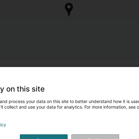
y on this site
and process your data on this site to better understand how it is used
ll collect and use your data for analytics. For more information, see 
licy