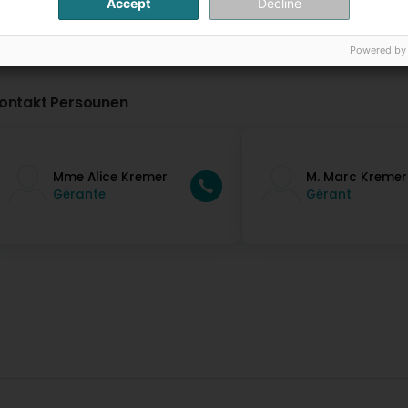
Accept
Decline
Powered by
ontakt Persounen
Mme Alice Kremer
M. Marc Kremer
Gérante
Gérant