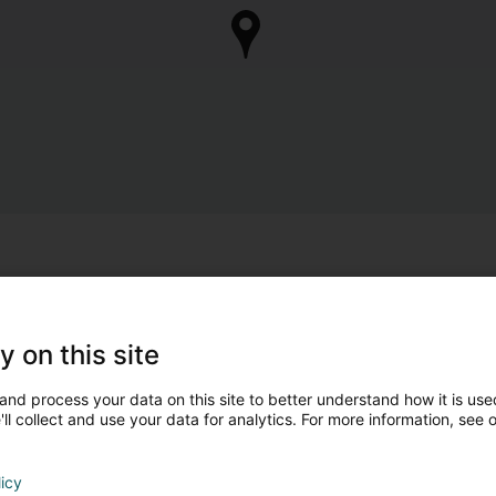
y on this site
and process your data on this site to better understand how it is used
ll collect and use your data for analytics. For more information, see 
licy