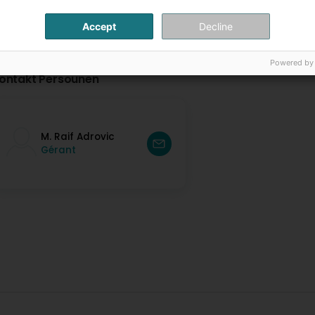
Accept
Decline
Powered by
ontakt Persounen
M. Raif Adrovic
Gérant