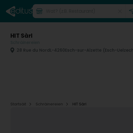
HIT Sàrl
Schräinereien
28 Rue du Nord
L-4260
Esch-sur-Alzette (Esch-Uelzec
Startsäit
Schräinereien
HIT Sàrl