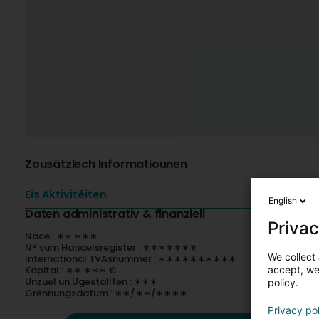
Zousätzlech Informatiounen
Eis Aktivitéiten
English
Daten administrativ & finanziell
Privac
Nace : ∗∗.∗∗∗
N° vum Handelsregister : ∗∗∗∗∗∗∗
We collect 
International TVAsnummer : ∗∗∗∗∗∗∗∗∗∗
accept, we'
Kapital : ∗∗ ∗∗∗ €
Unzuel un Ugestallten : ∗∗∗
policy.
Grënnungsdatum : ∗∗/∗∗/∗∗∗∗
Privacy po