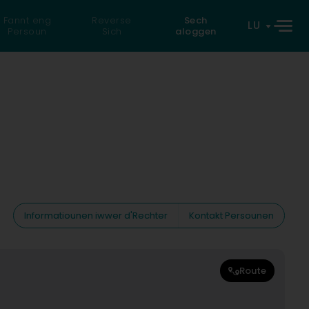
Fannt eng
Reverse
Sech
LU
Persoun
Sich
aloggen
Informatiounen iwwer d'Rechter
Kontakt Persounen
Route