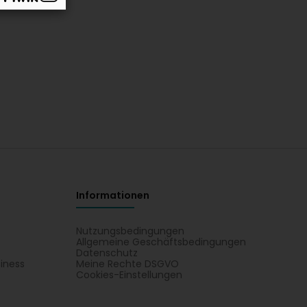
Informationen
Nutzungsbedingungen
Allgemeine Geschäftsbedingungen
Datenschutz
iness
Meine Rechte DSGVO
t
Cookies-Einstellungen