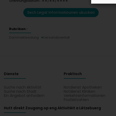
Grënnungsdatum : ∗∗/∗∗/∗∗∗∗
Sech Legal Informatiounen ukucken
Rubriken :
Dammekleedung
Versandsverkaf
Dienste
Praktisch
Suche nach Aktivität
Notdienst Apotheken
Suche nach Stadt
Notdienst Kliniken
Ein Angebot anfordern
Verkehrsinformationen
Postleitzahlen
Hutt direkt Zougang op eng Aktivitéit a Lëtzebuerg