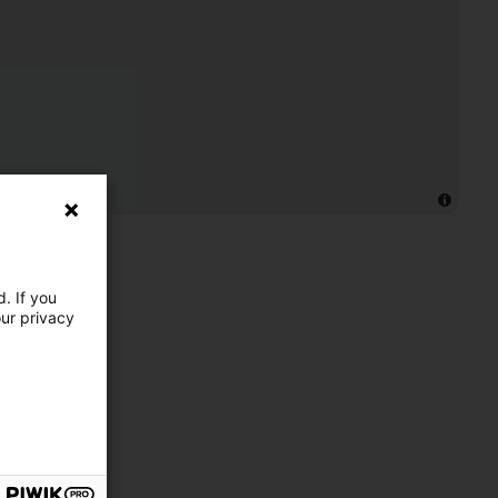
. If you
our privacy