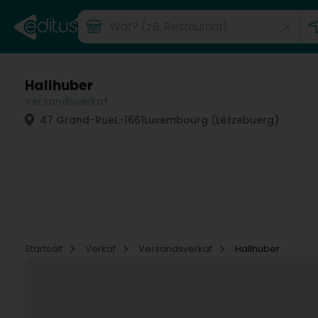
Hallhuber
Versandsverkaf
47 Grand-Rue
L-1661
Luxembourg (Lëtzebuerg)
Startsäit
Verkaf
Versandsverkaf
Hallhuber