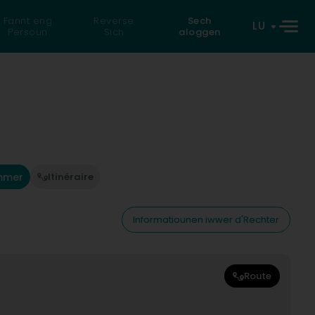
Fannt eng
Reverse
Sech
LU
Persoun
Sich
aloggen
mmer
Itinéraire
Informatiounen iwwer d'Rechter
Route