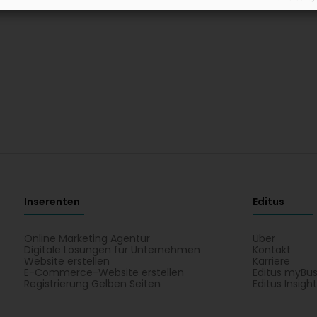
Inserenten
Editus
Online Marketing Agentur
Über
Digitale Lösungen für Unternehmen
Kontakt
Website erstellen
Karriere
E-Commerce-Website erstellen
Editus myBus
Registrierung Gelben Seiten
Editus Insigh