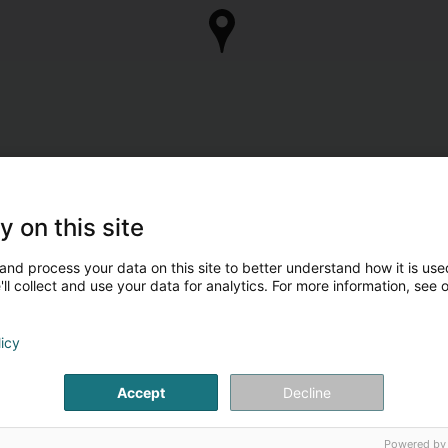
y on this site
and process your data on this site to better understand how it is used
ll collect and use your data for analytics. For more information, see 
licy
Accept
Decline
Powered by