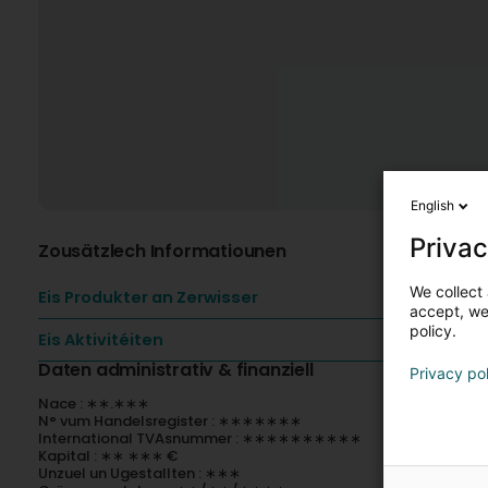
English
Privac
Zousätzlech Informatiounen
We collect 
Eis Produkter an Zerwisser
accept, we'
policy.
Eis Aktivitéiten
Daten administrativ & finanziell
Privacy po
Nace : ∗∗.∗∗∗
N° vum Handelsregister : ∗∗∗∗∗∗∗
International TVAsnummer : ∗∗∗∗∗∗∗∗∗∗
Kapital : ∗∗ ∗∗∗ €
Unzuel un Ugestallten : ∗∗∗