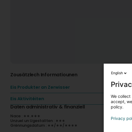
English
Zousätzlech Informatiounen
Privac
Eis Produkter an Zerwisser
We collect 
Eis Aktivitéiten
accept, we'
Daten administrativ & finanziell
policy.
Nace : ∗∗.∗∗∗
Privacy po
Unzuel un Ugestallten : ∗∗∗
Grënnungsdatum : ∗∗/∗∗/∗∗∗∗