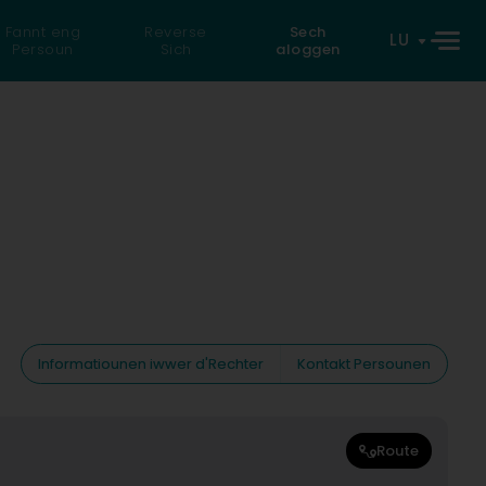
Fannt eng
Reverse
Sech
LU
Persoun
Sich
aloggen
Informatiounen iwwer d'Rechter
Kontakt Persounen
Route