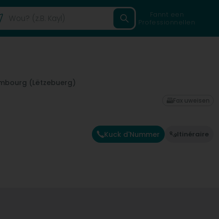
Fannt een
Professionnellen
mbourg (Lëtzebuerg)
Fax uweisen
Kuck d'Nummer
Itinéraire