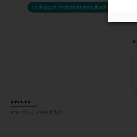
Sech Legal Informatiounen ukucken
K
Rubriken :
Affekot (L4)
Affekot (L4)