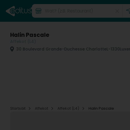
Halin Pascale
Affekot (L4)
30 Boulevard Grande-Duchesse Charlotte
L-1330
Luxe
Startsäit
Affekot
Affekot (L4)
Halin Pascale