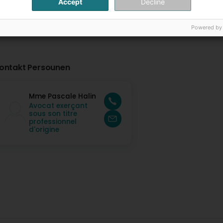
Accept
Decline
Powered by
ontakt Persounen
Mme Pascale Halin
Avocat exerçant
sous son titre
professionnel
d'origine