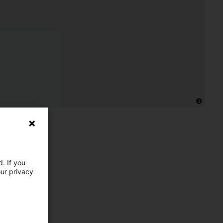
. If you
our privacy