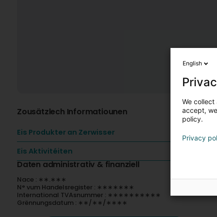
English
Privac
We collect 
Zousätzlech Informatiounen
accept, we'
policy.
Eis Produkter an Zerwisser
Privacy po
Eis Aktivitéiten
Daten administrativ & finanziell
Nace : ∗∗.∗∗∗
N° vum Handelsregister : ∗∗∗∗∗∗∗
International TVAsnummer : ∗∗∗∗∗∗∗∗∗∗
Grënnungsdatum : ∗∗/∗∗/∗∗∗∗