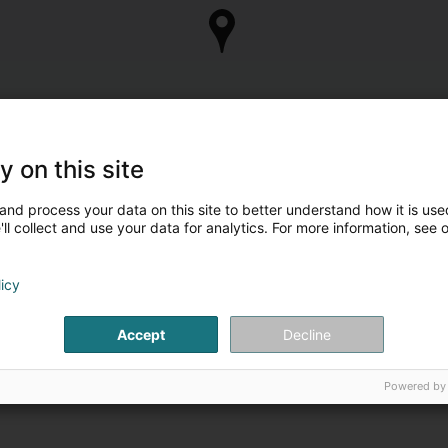
y on this site
and process your data on this site to better understand how it is used
ll collect and use your data for analytics. For more information, see 
licy
Accept
Decline
Powered by