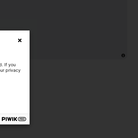
. If you
our privacy