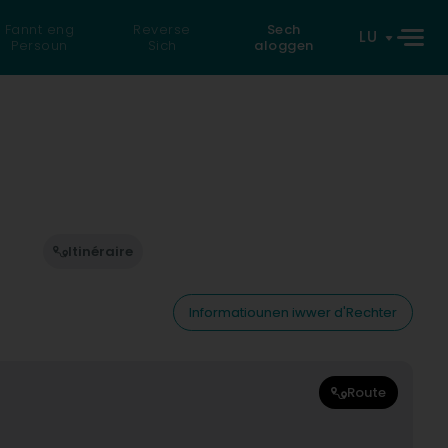
Fannt eng
Reverse
Sech
LU
Persoun
Sich
aloggen
Itinéraire
Informatiounen iwwer d'Rechter
Route