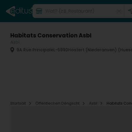
Habitats Conservation Asbl
Asbl
9A Rue Principale
L-6990
Hostert (Niederanven) (Hues
Startsäit
Öffentlechen Déngscht
Asbl
Habitats Con