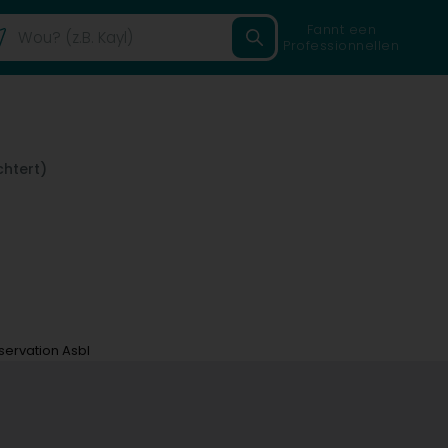
Fannt een
Professionnellen
chtert)
servation Asbl