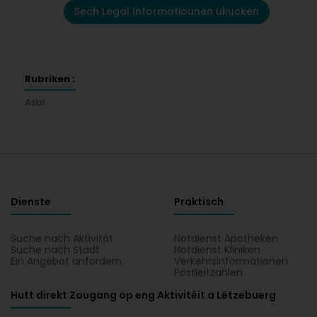
Sech Legal Informatiounen ukucken
Rubriken :
Asbl
Dienste
Praktisch
Suche nach Aktivität
Notdienst Apotheken
Suche nach Stadt
Notdienst Kliniken
Ein Angebot anfordern
Verkehrsinformationen
Postleitzahlen
Hutt direkt Zougang op eng Aktivitéit a Lëtzebuerg