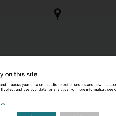
y on this site
and process your data on this site to better understand how it is used
ll collect and use your data for analytics. For more information, see 
licy