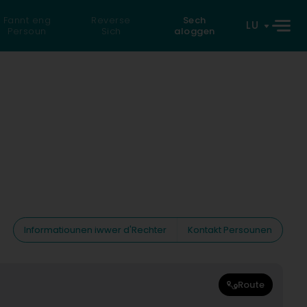
Fannt eng
Reverse
Sech
LU
Persoun
Sich
aloggen
Informatiounen iwwer d'Rechter
Kontakt Persounen
Route