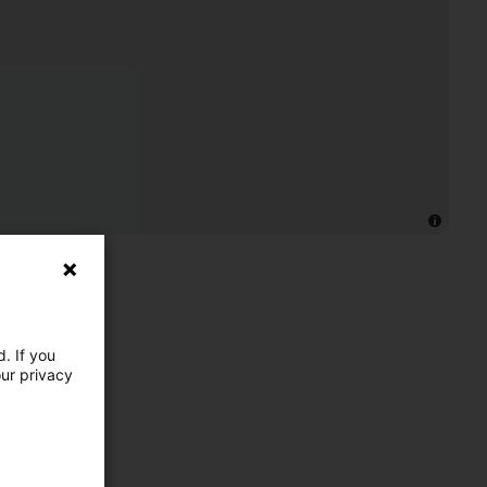
. If you
our privacy