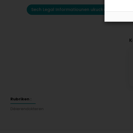
Sech Legal Informatiounen ukucken
K
Rubriken :
Déierendokteren