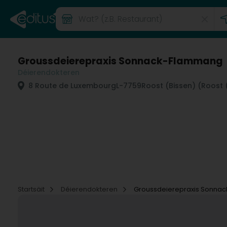
Groussdeierepraxis Sonnack-Flammang
Déierendokteren
8 Route de Luxembourg
L-7759
Roost (Bissen) (Roost 
Startsäit
Déierendokteren
Groussdeierepraxis Sonna