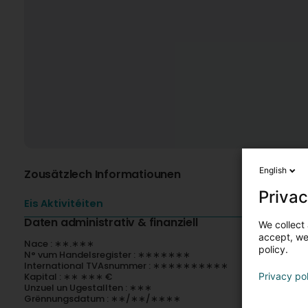
English
Zousätzlech Informatiounen
Privac
Eis Aktivitéiten
Daten administrativ & finanziell
We collect 
accept, we'
Nace : ∗∗.∗∗∗
policy.
N° vum Handelsregister : ∗∗∗∗∗∗∗
International TVAsnummer : ∗∗∗∗∗∗∗∗∗∗
Kapital : ∗∗ ∗∗∗ €
Privacy po
Unzuel un Ugestallten : ∗∗∗
Grënnungsdatum : ∗∗/∗∗/∗∗∗∗