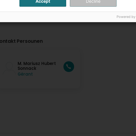
Accept
Decline
Powered by
ontakt Persounen
M. Mariusz Hubert
Sonnack
Gérant