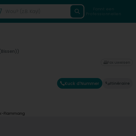
Fannt een
Professionnellen
(Bissen))
Fax uweisen
Kuck d'Nummer
Itinéraire
ck-Flammang