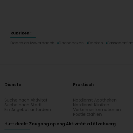
Rubriken :
Daach an Iwwerdaach
Dachdecken
Decken
Fassadenfir
Dienste
Praktisch
Suche nach Aktivität
Notdienst Apotheken
Suche nach Stadt
Notdienst Kliniken
Ein Angebot anfordern
Verkehrsinformationen
Postleitzahlen
Hutt direkt Zougang op eng Aktivitéit a Lëtzebuerg