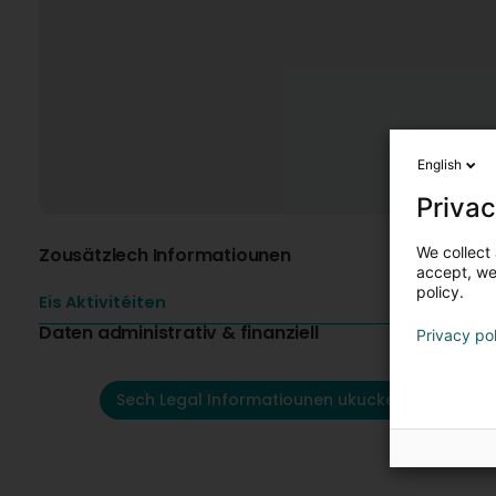
English
Privac
We collect 
Zousätzlech Informatiounen
accept, we'
policy.
Eis Aktivitéiten
Daten administrativ & finanziell
Privacy po
Sech Legal Informatiounen ukucken