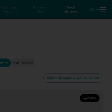
Fannt eng
Reverse
Sech
LU
Persoun
Sich
aloggen
mmer
Itinéraire
Informatiounen iwwer d'Rechter
Route