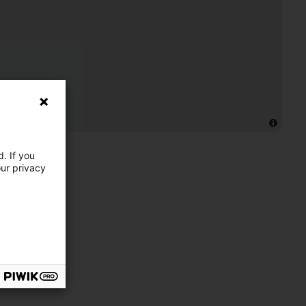
. If you
our privacy