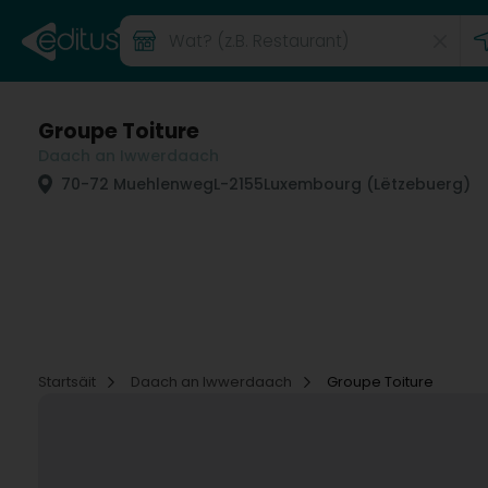
Groupe Toiture
Daach an Iwwerdaach
70-72 Muehlenweg
L-2155
Luxembourg (Lëtzebuerg)
Startsäit
Daach an Iwwerdaach
Groupe Toiture