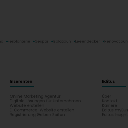
ma
Ferblanterie
Gespär
Isolatioun
Leeëndecker
Renovatioun
Inserenten
Editus
Online Marketing Agentur
Über
Digitale Lösungen für Unternehmen
Kontakt
Website erstellen
Karriere
E-Commerce-Website erstellen
Editus myBus
Registrierung Gelben Seiten
Editus Insigh