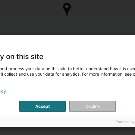
y on this site
and process your data on this site to better understand how it is used
ll collect and use your data for analytics. For more information, see 
licy
Accept
Decline
Powered by