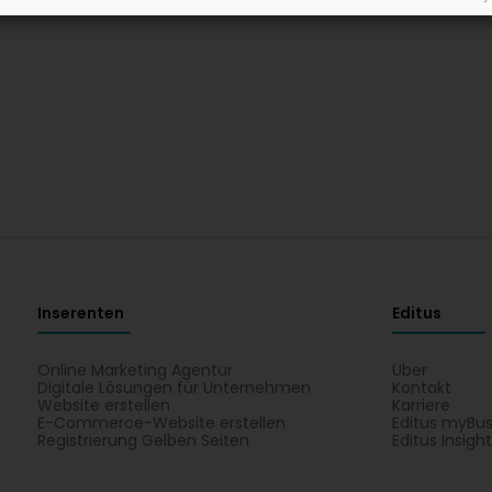
Inserenten
Editus
Online Marketing Agentur
Über
Digitale Lösungen für Unternehmen
Kontakt
Website erstellen
Karriere
E-Commerce-Website erstellen
Editus myBus
Registrierung Gelben Seiten
Editus Insigh