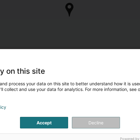
y on this site
and process your data on this site to better understand how it is used
ll collect and use your data for analytics. For more information, see 
licy
Accept
Decline
Powered by