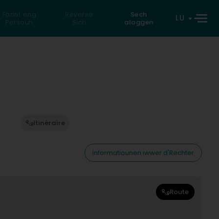
Fannt eng
Reverse
Sech
LU
Persoun
Sich
aloggen
Itinéraire
Informatiounen iwwer d'Rechter
Route