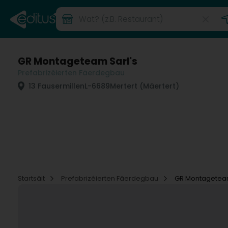
GR Montageteam Sarl's
Prefabrizéierten Fäerdegbau
13 Fausermillen
L-6689
Mertert (Mäertert)
Startsäit
Prefabrizéierten Fäerdegbau
GR Montageteam