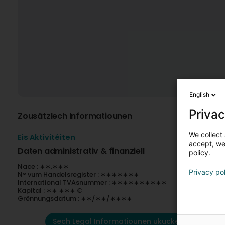
English
Privac
Zousätzlech Informatiounen
We collect 
Eis Aktivitéiten
accept, we'
Daten administrativ & finanziell
policy.
Nace : ∗∗.∗∗∗
Privacy po
N° vum Handelsregister : ∗∗∗∗∗∗∗
International TVAsnummer : ∗∗∗∗∗∗∗∗∗∗
Kapital : ∗∗ ∗∗∗ €
Grënnungsdatum : ∗∗/∗∗/∗∗∗∗
Sech Legal Informatiounen ukucken