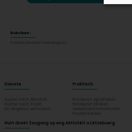
Rubriken :
Prefabrizéierten Fäerdegbau
Dienste
Praktisch
Suche nach Aktivität
Notdienst Apotheken
Suche nach Stadt
Notdienst Kliniken
Ein Angebot anfordern
Verkehrsinformationen
Postleitzahlen
Hutt direkt Zougang op eng Aktivitéit a Lëtzebuerg