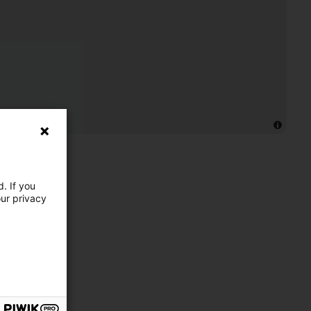
. If you
our privacy