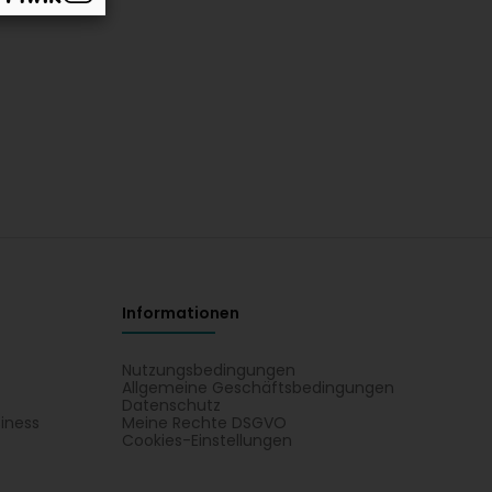
Informationen
Nutzungsbedingungen
Allgemeine Geschäftsbedingungen
Datenschutz
iness
Meine Rechte DSGVO
t
Cookies-Einstellungen