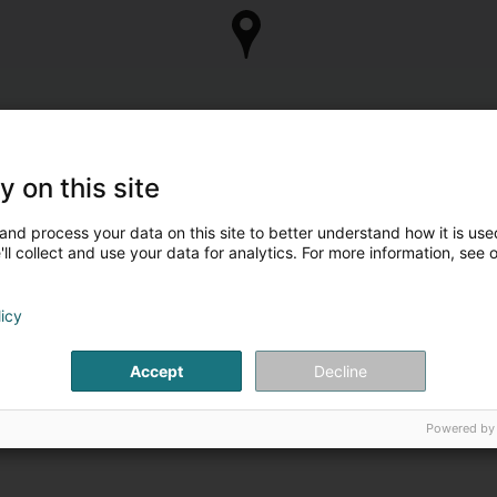
y on this site
and process your data on this site to better understand how it is used
ll collect and use your data for analytics. For more information, see 
licy
Accept
Decline
Powered by