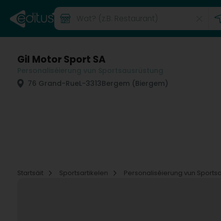
Gil Motor Sport SA
Personaliséierung vun Sportsausrüstung
76 Grand-Rue
L-3313
Bergem (Biergem)
Startsäit
Sportsartikelen
Personaliséierung vun Sports