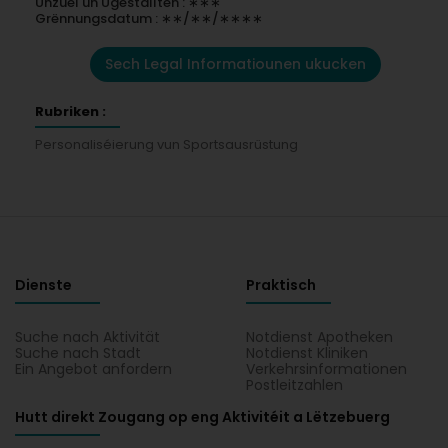
Unzuel un Ugestallten : ∗∗∗
Grënnungsdatum : ∗∗/∗∗/∗∗∗∗
Sech Legal Informatiounen ukucken
Rubriken :
Personaliséierung vun Sportsausrüstung
Dienste
Praktisch
Suche nach Aktivität
Notdienst Apotheken
Suche nach Stadt
Notdienst Kliniken
Ein Angebot anfordern
Verkehrsinformationen
Postleitzahlen
Hutt direkt Zougang op eng Aktivitéit a Lëtzebuerg