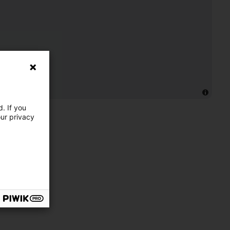
. If you
our privacy