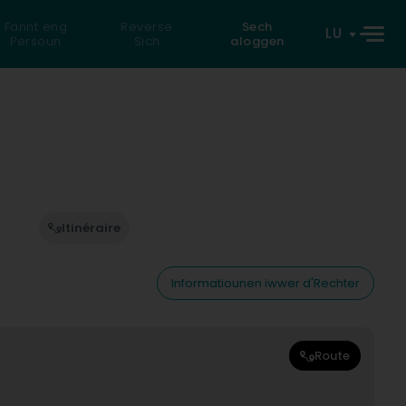
Fannt eng
Reverse
Sech
LU
Persoun
Sich
aloggen
Itinéraire
Informatiounen iwwer d'Rechter
Route