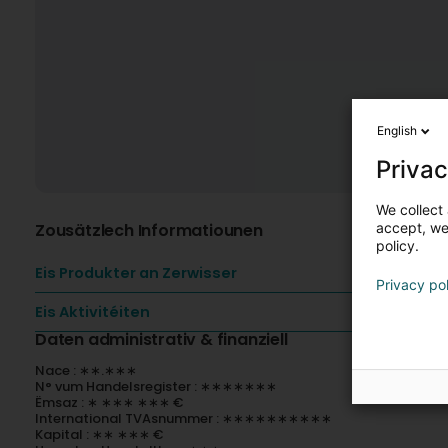
English
Privac
We collect 
Zousätzlech Informatiounen
accept, we'
policy.
Eis Produkter an Zerwisser
Privacy po
Eis Aktivitéiten
Daten administrativ & finanziell
Nace : ∗∗.∗∗∗
N° vum Handelsregister : ∗∗∗∗∗∗∗
Ëmsaz : ∗ ∗∗∗ ∗∗∗ €
International TVAsnummer : ∗∗∗∗∗∗∗∗∗∗
Kapital : ∗∗ ∗∗∗ €