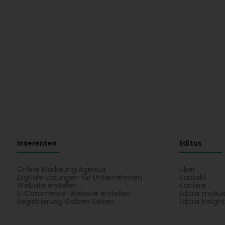
Inserenten
Editus
Online Marketing Agentur
Über
Digitale Lösungen für Unternehmen
Kontakt
Website erstellen
Karriere
E-Commerce-Website erstellen
Editus myBus
Registrierung Gelben Seiten
Editus Insigh