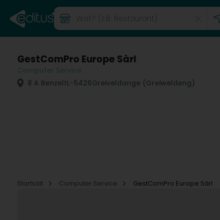
GestComPro Europe Sàrl
Computer Service
8 A Benzelt
L-5426
Greiveldange (Greiweldeng)
Startsäit
Computer Service
GestComPro Europe Sàrl