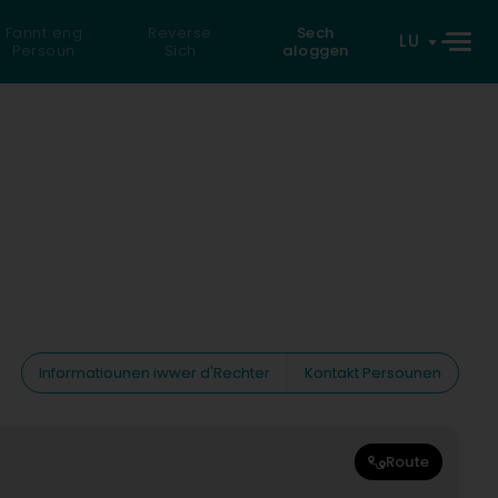
Fannt eng
Reverse
Sech
LU
Persoun
Sich
aloggen
Informatiounen iwwer d'Rechter
Kontakt Persounen
Route