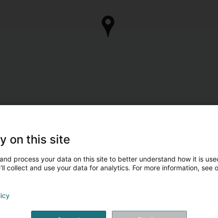
y on this site
and process your data on this site to better understand how it is used
ll collect and use your data for analytics. For more information, see 
licy