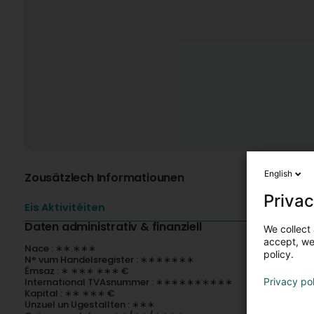
English
Zousätzlech Informatiounen
Privac
Eis Aktivitéiten
Daten administrativ & finanziell
We collect 
accept, we'
Nace : ∗∗.∗∗∗
policy.
N° vum Handelsregister : ∗∗∗∗∗∗∗
Ëmsaz : ∗ ∗∗∗ ∗∗∗ €
International TVAsnummer : ∗∗∗∗∗∗∗∗∗∗
Privacy po
Kapital : ∗∗ ∗∗∗ €
Unzuel un Ugestallten : ∗∗∗