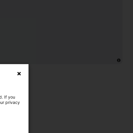
. If you
our privacy