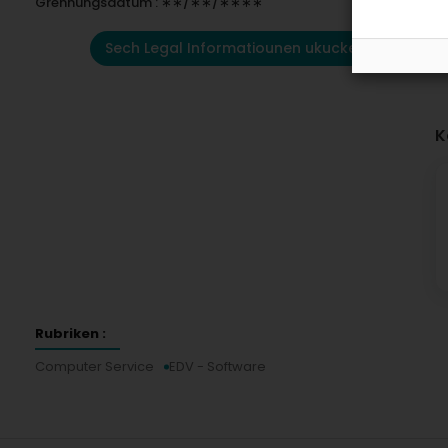
Grënnungsdatum : ∗∗/∗∗/∗∗∗∗
Sech Legal Informatiounen ukucken
K
Rubriken :
Computer Service
EDV - Software