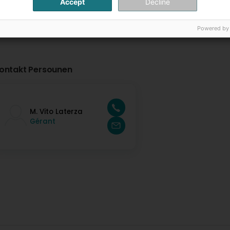
Accept
Decline
Powered by
ontakt Persounen
M. Vito Laterza
Gérant