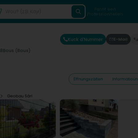
Fannt een
Professionnellen
Kuck d'Nummer
E-Mail
08
Bous (Bous)
Ëffnungszäiten
Informatiou
Geobau Sàrl