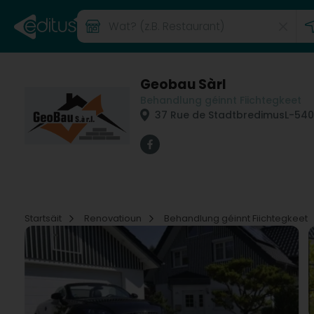
Geobau Sàrl
Behandlung géinnt Fiichtegkeet
37 Rue de Stadtbredimus
L-54
Startsäit
Renovatioun
Behandlung géinnt Fiichtegkeet