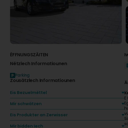
ËFFNUNGSZÄITEN
I
Nëtzlech Informatiounen
Parking
Zousätzlech Informatiounen
Ä
Eis Bezuelmëttel
K
E
E
Mir schwätzen
h
v
Eis Produkter an Zerwisser
S
s
Mir bidden Iech