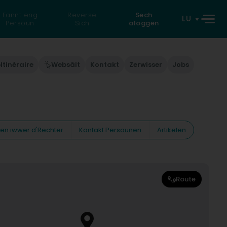
Fannt eng
Reverse
Sech
LU
Persoun
Sich
aloggen
Itinéraire
Websäit
Kontakt
Zerwisser
Jobs
nen iwwer d'Rechter
Kontakt Persounen
Artikelen
Route