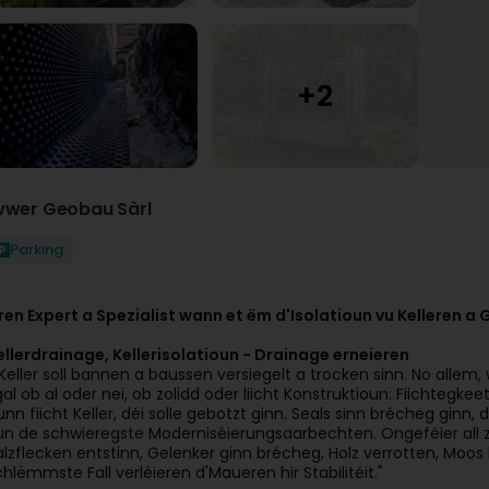
wwer Geobau Sàrl
Parking
ren Expert a Spezialist wann et ëm d'Isolatioun vu Kelleren a 
ellerdrainage, Kellerisolatioun - Drainage erneieren
 Keller soll bannen a baussen versiegelt a trocken sinn. No allem, 
gal ob al oder nei, ob zolidd oder liicht Konstruktioun: Fiichtegk
unn fiicht Keller, déi solle gebotzt ginn. Seals sinn brécheg ginn
un de schwieregste Moderniséierungsaarbechten. Ongeféier all zéng
alzflecken entstinn, Gelenker ginn brécheg, Holz verrotten, Moo
chlëmmste Fall verléieren d'Maueren hir Stabilitéit."