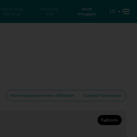
Fannt eng
Reverse
Sech
LU
Persoun
Sich
aloggen
Informatiounen iwwer d'Rechter
Kontakt Persounen
Route