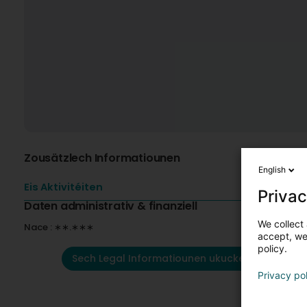
Zousätzlech Informatiounen
English
Eis Aktivitéiten
Privac
Daten administrativ & finanziell
We collect 
Nace : ∗∗.∗∗∗
accept, we'
policy.
Sech Legal Informatiounen ukucken
Privacy po