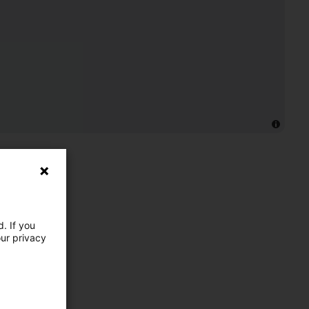
. If you
our privacy