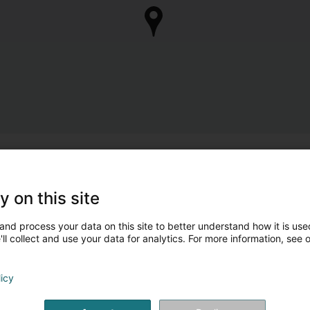
y on this site
and process your data on this site to better understand how it is used
ll collect and use your data for analytics. For more information, see 
licy