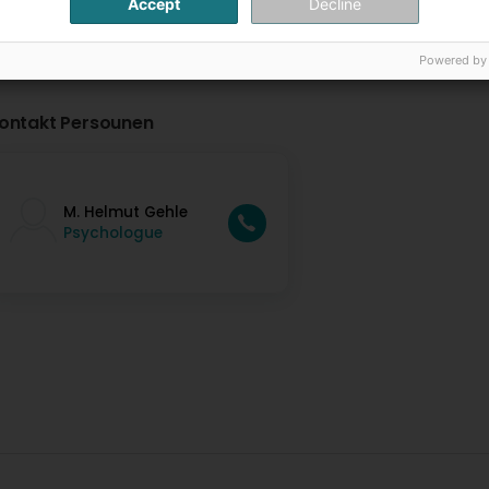
Accept
Decline
Powered by
ontakt Persounen
M. Helmut Gehle
Psychologue