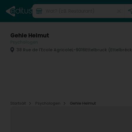
Gehle Helmut
Psychologen
38 Rue de l'Ecole Agricole
L-9016
Ettelbruck (Ettelbréck
Startsäit
Psychologen
Gehle Helmut