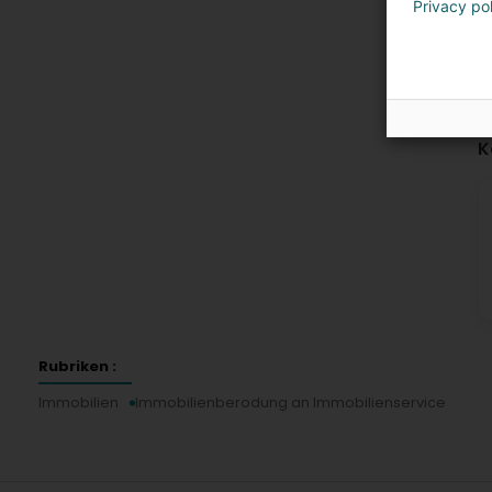
Privacy po
K
Rubriken :
Immobilien
Immobilienberodung an Immobilienservice