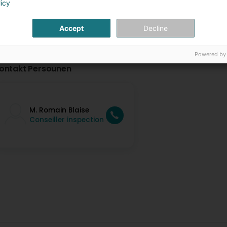
licy
Accept
Decline
Powered by
ontakt Persounen
M. Romain Blaise
Conseiller inspection