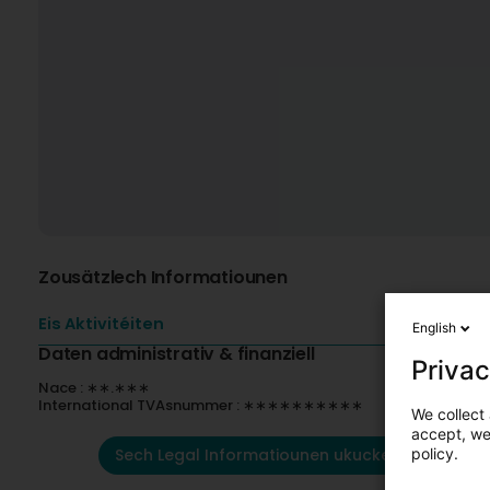
Zousätzlech Informatiounen
Eis Aktivitéiten
English
Daten administrativ & finanziell
Privac
Nace : ∗∗.∗∗∗
International TVAsnummer : ∗∗∗∗∗∗∗∗∗∗
We collect 
accept, we'
Sech Legal Informatiounen ukucken
policy.