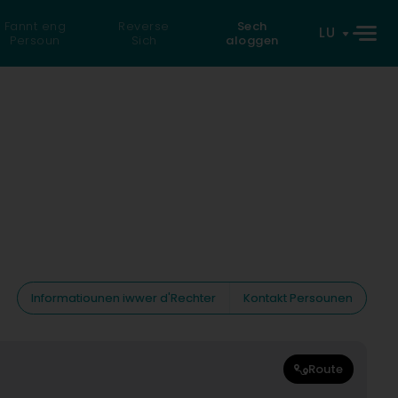
Fannt eng
Reverse
Sech
LU
Persoun
Sich
aloggen
Informatiounen iwwer d'Rechter
Kontakt Persounen
Route