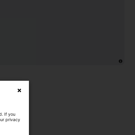
. If you
our privacy