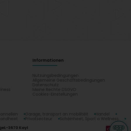
Informationen
Nutzungsbedingungen
Allgemeine Geschäftsbedingungen
Datenschutz
iness
Meine Rechte DSGVO
t
Cookies-Einstellungen
ionnellen
Garage, transport an mobilitéit
Handel
sondheet
Privatsecteur
Schéinheet, Sport a Wellness
ge
L-3670 Kayl