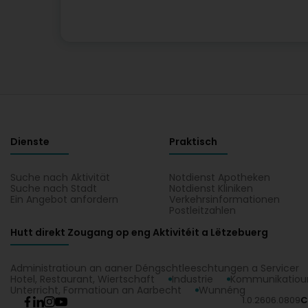
Dienste
Praktisch
Suche nach Aktivität
Notdienst Apotheken
Suche nach Stadt
Notdienst Kliniken
Ein Angebot anfordern
Verkehrsinformationen
Postleitzahlen
Hutt direkt Zougang op eng Aktivitéit a Lëtzebuerg
Administratioun an aaner Déngschtleeschtungen a Servicer
Hotel, Restaurant, Wiertschaft
Industrie
Kommunikatioun
Unterricht, Formatioun an Aarbecht
Wunnéng
1.0.2606.0809
C