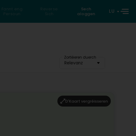
Fannt eng
Reverse
Sech
LU
Persoun
Sich
aloggen
Zortéieren duerch
Relevanz
D'Kaart vergréisseren