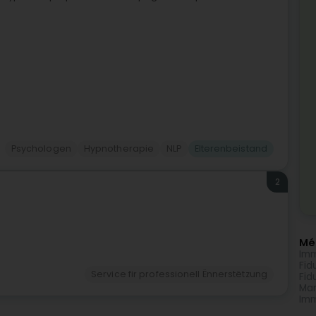
Psychologen
Hypnotherapie
NLP
Elterenbeistand
2
Méi
Imm
Fid
Service fir professionell Ënnerstëtzung
Fid
Mar
Imm