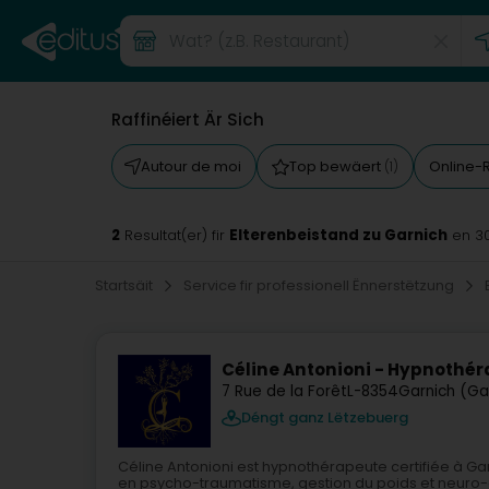
Raffinéiert Är Sich
Autour de moi
Top bewäert
Online-
(1)
2
Elterenbeistand zu Garnich
Resultat(er) fir
en 3
Startsäit
Service fir professionell Ënnerstëtzung
Céline Antonioni - Hypnothér
7 Rue de la Forêt
L-8354
Garnich (Ga
Déngt ganz Lëtzebuerg
Céline Antonioni est hypnothérapeute certifiée à G
en psycho-traumatisme, gestion du poids et neuro