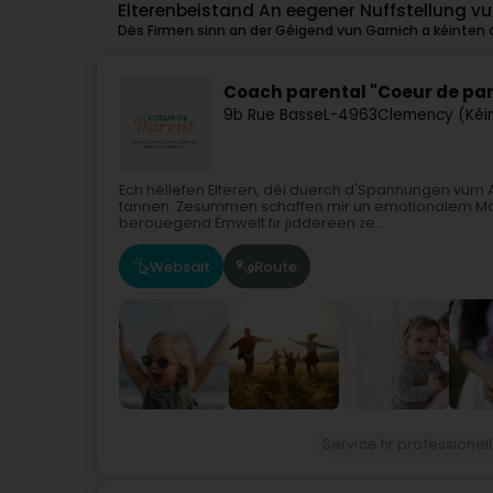
Elterenbeistand An eegener Nuffstellung v
Dës Firmen sinn an der Géigend vun Garnich a kéinten o
Coach parental "Coeur de pa
9b Rue Basse
L-4963
Clemency (Kéin
Ech hëllefen Elteren, déi duerch d'Spannungen vum A
fannen. Zesummen schaffen mir un emotionalem Ma
berouegend Ëmwelt fir jiddereen ze...
Websäit
Route
Service fir professionel