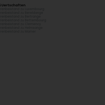
i Uertschaften
erenbeistand zu Luxembourg
erenbeistand zu Bereldange
erenbeistand zu Bertrange
erenbeistand zu Bettembourg
erenbeistand zu Clemency
erenbeistand zu Helmsange
erenbeistand zu Mamer