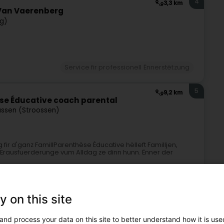
4
3,3 km
 Van Vaerenberg
g)
Service fir professionell Ënnerstëtzung
5
9,2 km
se Éducative coach parental
assen (Stroossen)
r d'ganz FamillParenthèse Éducative hëlleft Familljen,
Erausfuerderunge vum Alldag ze dinn hunn. Ënner der
y on this site
and process your data on this site to better understand how it is used