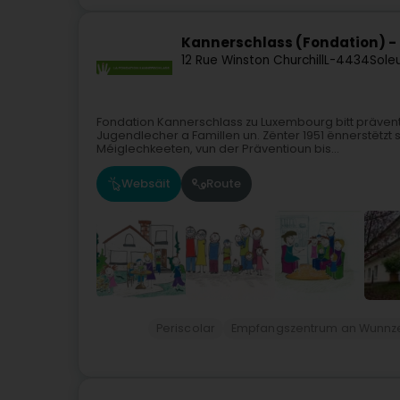
Kannerschlass (Fondation) -
12 Rue Winston Churchill
L-4434
Sole
Fondation Kannerschlass zu Luxembourg bitt präventi
Jugendlecher a Famillen un. Zënter 1951 ënnerstëtzt
Méiglechkeeten, vun der Präventioun bis...
Websäit
Route
Periscolar
Empfangszentrum an Wunnz