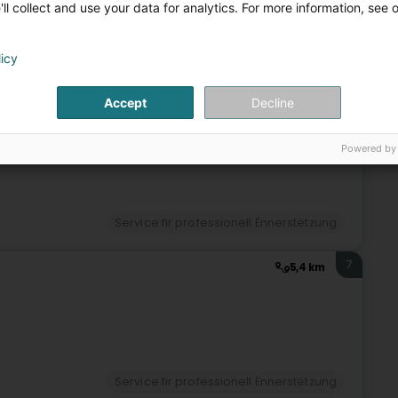
ll collect and use your data for analytics. For more information, see 
licy
nnerstëtzung
Elterenbeistand
Persounenënnerstëtzung
Accept
Decline
6
5,1 km
rkäerjeng)
Powered by
Service fir professionell Ënnerstëtzung
7
5,4 km
Service fir professionell Ënnerstëtzung