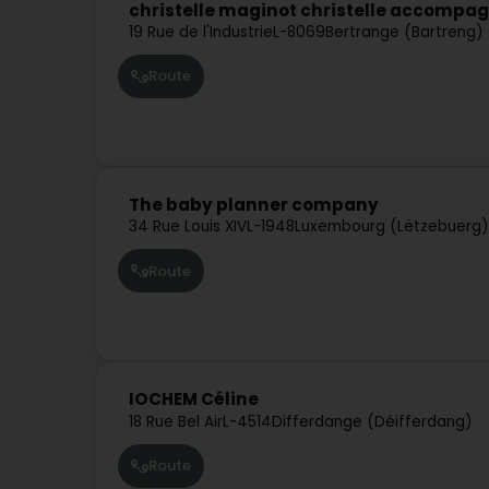
christelle maginot christelle accomp
19 Rue de l'Industrie
L-8069
Bertrange (Bartreng)
Route
The baby planner company
34 Rue Louis XIV
L-1948
Luxembourg (Lëtzebuerg)
Route
IOCHEM Céline
18 Rue Bel Air
L-4514
Differdange (Déifferdang)
Route