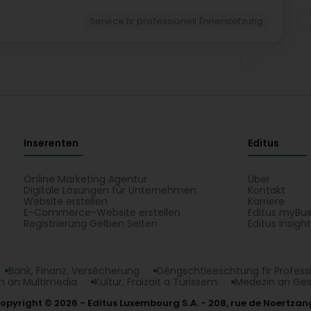
Service fir professionell Ënnerstëtzung
Inserenten
Editus
Online Marketing Agentur
Über
Digitale Lösungen für Unternehmen
Kontakt
Website erstellen
Karriere
E-Commerce-Website erstellen
Editus myBus
Registrierung Gelben Seiten
Editus Insigh
Bank, Finanz, Versécherung
Déngschtleeschtung fir Profess
 an Multimedia
Kultur, Fräizäit a Turissem
Medezin an Ge
opyright © 2026
Editus Luxembourg S.A.
208, rue de Noertzan