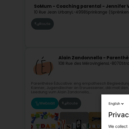
SoMum - Coaching parental - Jennifer
10 Rue Jean Urbany
L-4998
Sprinkange (Sprénken
Route
Alain Zandonnella - Parenthè
10B Rue des Mérovingiens
L-8070
Str
Parenthèse Éducative: eng empathesch Begleedung fi
Kanner, Jugendlecher an Erwuessener, déi mat den 
Leedung vum Alain Zandonella,...
Websäit
Route
English
Privac
We collect 