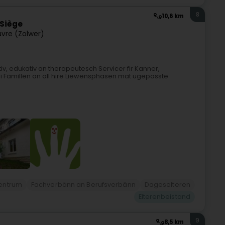
8
10,6 km
 Siège
uvre (Zolwer)
v, edukativ an therapeutesch Servicer fir Kanner,
 si Famillen an all hire Liewensphasen mat ugepasste
entrum
Fachverbänn an Berufsverbänn
Dageselteren
Elterenbeistand
9
8,5 km