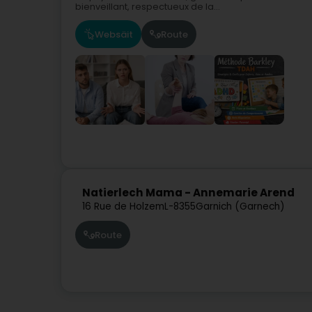
bienveillant, respectueux de la...
Websäit
Route
Natierlech Mama - Annemarie Arend
16 Rue de Holzem
L-8355
Garnich (Garnech)
Route