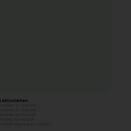
 Aktivitéiten
obilien zu Garnich
uciairen zu Garnich
uciairen zu Garnich
keting zu Garnich
obilienagence zu Garnich