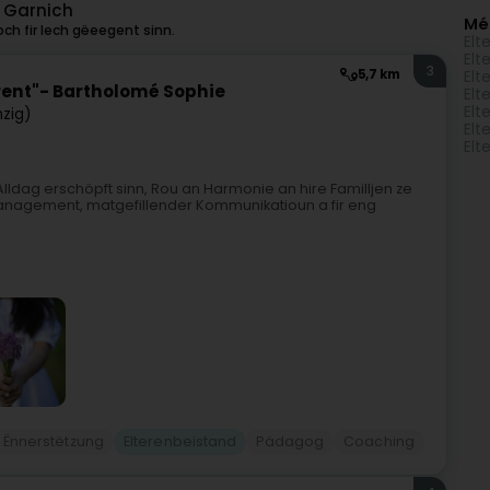
u Garnich
Mé
ch fir Iech gëeegent sinn.
Elt
Elt
3
5,7 km
Elt
rent"- Bartholomé Sophie
Elt
Elt
zig)
Elt
Elt
lldag erschöpft sinn, Rou an Harmonie an hire Familljen ze
nagement, matgefillender Kommunikatioun a fir eng
l Ënnerstëtzung
Elterenbeistand
Pädagog
Coaching