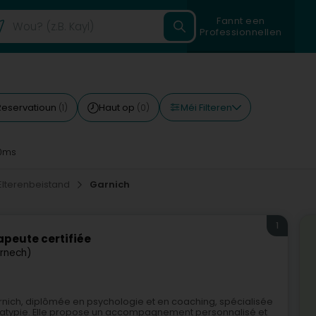
Fannt een
Professionnellen
Méi Filteren
Reservatioun
Haut op
(1)
(0)
0ms
Elterenbeistand
Garnich
1
apeute certifiée
rnech)
arnich, diplômée en psychologie et en coaching, spécialisée
-atypie. Elle propose un accompagnement personnalisé et