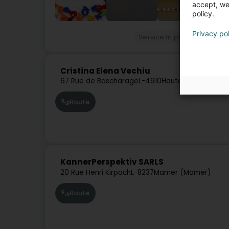
accept, we'
policy.
Privacy po
Service fir professionell Ë
Cristina Elena Vechiu
67 Rue de Bascharage
L-4910
Hautcharage (Uewe
Route
KannerPerspektiv SARLS
20 Rue Henri Kirpach
L-8237
Mamer (Mamer)
Route