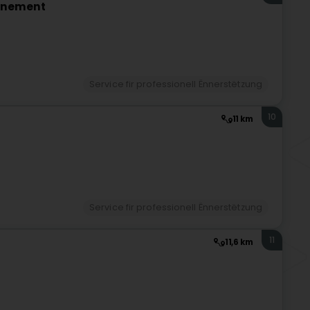
agnement
Service fir professionell Ënnerstëtzung
10
11 km
Service fir professionell Ënnerstëtzung
11
11,6 km