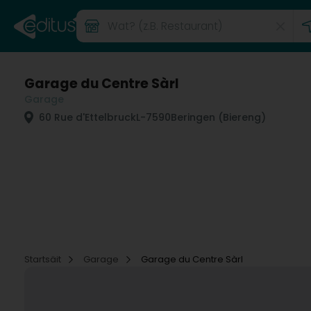
Garage du Centre Sàrl
Garage
60 Rue d'Ettelbruck
L-7590
Beringen (Biereng)
Startsäit
Garage
Garage du Centre Sàrl