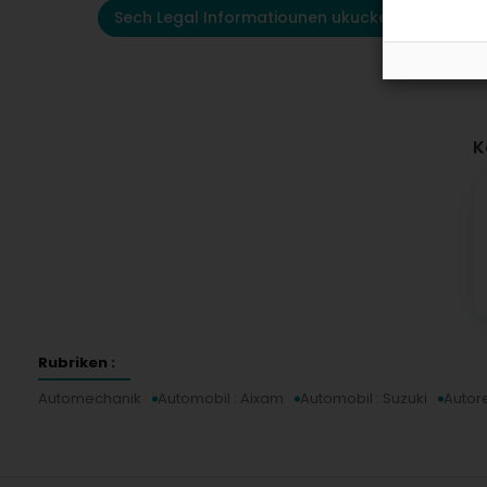
Sech Legal Informatiounen ukucken
K
Rubriken :
Automechanik
Automobil : Aixam
Automobil : Suzuki
Autor