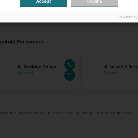
Accept
Decline
Powered by
ontakt Persounen
M. Meziane Kaced
M. Selvedin Burk
Gérant
Gérant
eparatur
Carrosserie
Carrosserie
Garage
Occasiounsauto