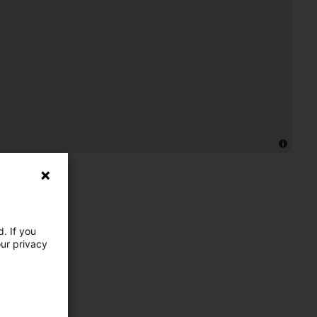
. If you
our privacy