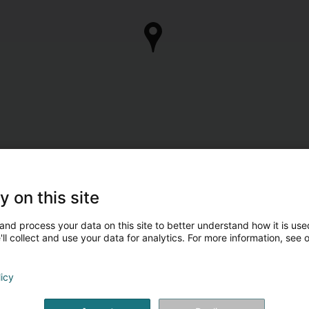
y on this site
and process your data on this site to better understand how it is used
ll collect and use your data for analytics. For more information, see 
licy