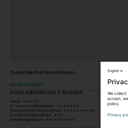
English
Zousätzlech Informatiounen
Privac
Eis Aktivitéiten
Daten administrativ & finanziell
We collect 
accept, we'
Nace : ∗∗.∗∗∗
policy.
N° vum Handelsregister : ∗∗∗∗∗∗∗
International TVAsnummer : ∗∗∗∗∗∗∗∗∗∗
Unzuel un Ugestallten : ∗∗∗
Privacy po
Grënnungsdatum : ∗∗/∗∗/∗∗∗∗