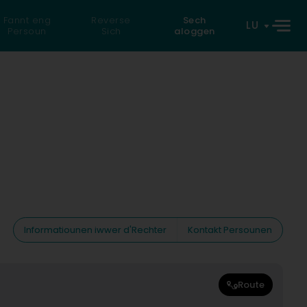
Fannt eng
Reverse
Sech
LU
Persoun
Sich
aloggen
Informatiounen iwwer d'Rechter
Kontakt Persounen
Route