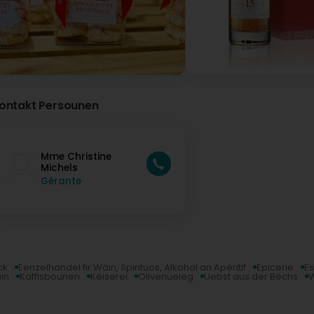
ontakt Persounen
Mme Christine
Michels
Gérante
ck
Eenzelhandel fir Wäin, Spirituos, Alkohol an Apéritif
Epicerie
Es
in
Kaffisbounen
Kéiserei
Olivenueleg
Uebst aus der Béchs