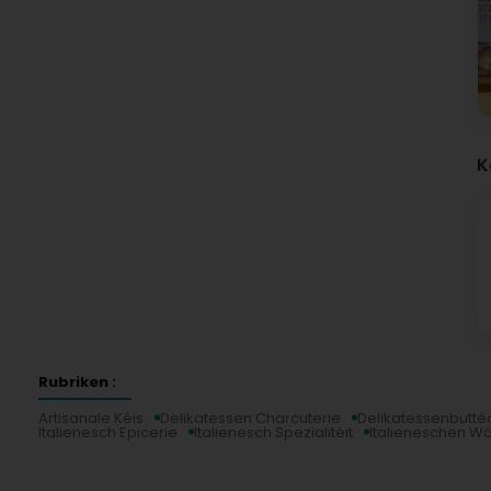
K
Rubriken :
Artisanale Kéis
Delikatessen Charcuterie
Delikatessenbutté
Italienesch Epicerie
Italienesch Spezialitéit
Italieneschen Wä