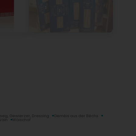
seg, Gewierzer, Dressing
Geméis aus der Béchs
Wäin
Wäischaf