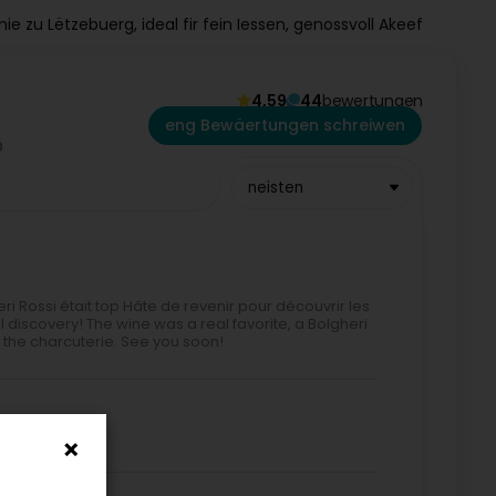
e zu Lëtzebuerg, ideal fir fein Iessen, genossvoll Akeef
4,59
44
bewertungen
eng Bewäertungen schreiwen
neisten
ri Rossi était top Hâte de revenir pour découvrir les
 discovery! The wine was a real favorite, a Bolgheri
y the charcuterie. See you soon!