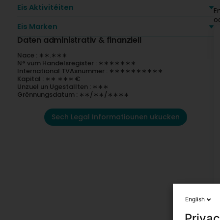
Eis Aktivitéiten
E
o
Eis Marken
Daten administrativ & finanziell
Nace : ∗∗.∗∗∗
N° vum Handelsregister : ∗∗∗∗∗∗∗
International TVAsnummer : ∗∗∗∗∗∗∗∗∗∗
Kapital : ∗∗ ∗∗∗ €
Unzuel un Ugestallten : ∗∗∗
Grënnungsdatum : ∗∗/∗∗/∗∗∗∗
Sech Legal Informatiounen ukucken
English
Privac