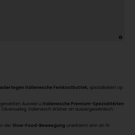
wäertegen italienesche Feinkostbuttek
, spezialiséiert op
sgewielten Auswiel u
italienesche Premium-Spezialitéiten
n Olivenueleg, italienesch Wäiner an aussergewéinlech
un der
Slow-Food-Beweegung
unerkannt sinn an fir