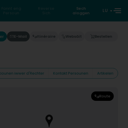
Fannt eng
Reverse
Sech
LU
Persoun
Sich
aloggen
er
E-Mail
Itinéraire
Websäit
Bestellen
tiounen iwwer d'Rechter
Kontakt Persounen
Artikelen
Route