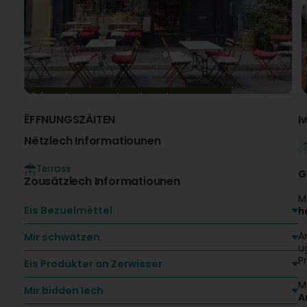
ËFFNUNGSZÄITEN
I
Nëtzlech Informatiounen
Terrass
G
Zousätzlech Informatiounen
M
Eis Bezuelmëttel
h
A
Mir schwätzen
u
P
Eis Produkter an Zerwisser
M
Mir bidden Iech
A