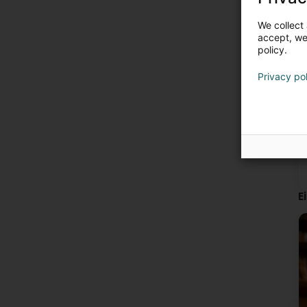
We collect 
accept, we'
policy.
Privacy po
E