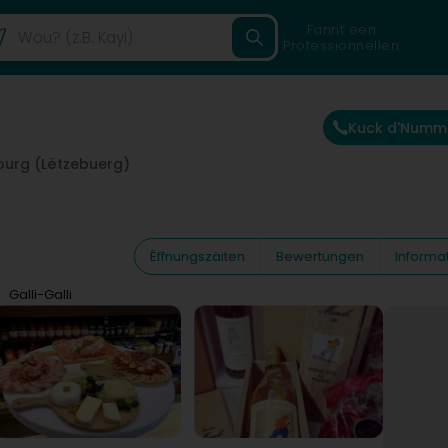
Fannt een
Professionnellen
Kuck d'Numm
urg (Lëtzebuerg)
Ëffnungszäiten
Bewertungen
Informa
Galli-Galli