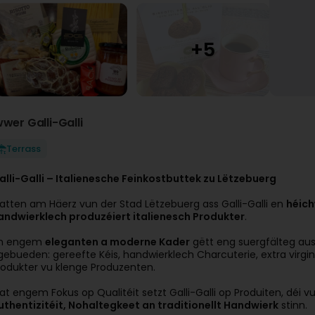
wwer Galli-Galli
Terrass
alli-Galli – Italienesche Feinkostbuttek zu Lëtzebuerg
atten am Häerz vun der Stad Lëtzebuerg ass Galli-Galli en
héich
andwierklech produzéiert italienesch Produkter
.
n engem
eleganten a moderne Kader
gëtt eng suergfälteg au
gebueden: gereefte Kéis, handwierklech Charcuterie, extra virgi
rodukter vu klenge Produzenten.
at engem Fokus op Qualitéit setzt Galli-Galli op Produiten, déi v
uthentizitéit, Nohaltegkeet an traditionellt Handwierk
stinn.