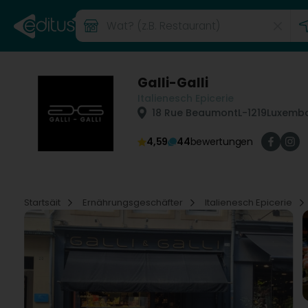
Galli-Galli
Italienesch Epicerie
18 Rue Beaumont
L-1219
Luxembo
4,59
44
bewertungen
Startsäit
Ernährungsgeschäfter
Italienesch Epicerie