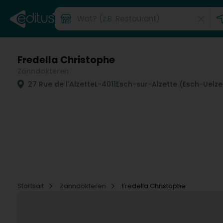
Fredella Christophe
Zänndokteren
27 Rue de l'Alzette
L-4011
Esch-sur-Alzette (Esch-Uelze
Startsäit
Zänndokteren
Fredella Christophe