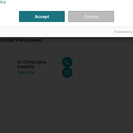
licy
Accept
Decline
Powered by
ontakt Persounen
M. Christophe
Fredella
Dentiste