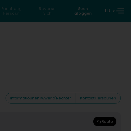
Fannt eng
Reverse
Sech
LU
Persoun
Sich
aloggen
Informatiounen iwwer d'Rechter
Kontakt Persounen
Route