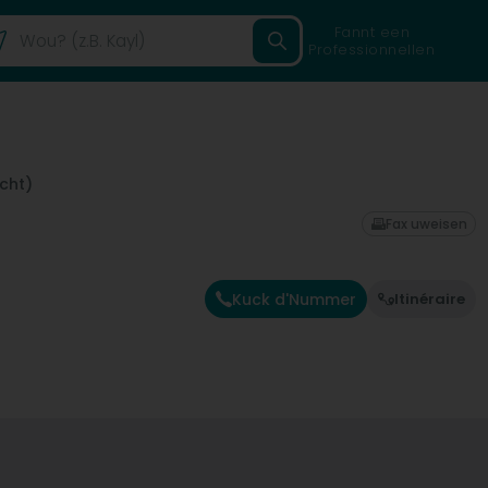
Fannt een
Professionnellen
cht)
Fax uweisen
Kuck d'Nummer
Itinéraire