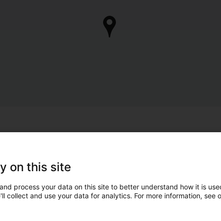
y on this site
and process your data on this site to better understand how it is used
ll collect and use your data for analytics. For more information, see 