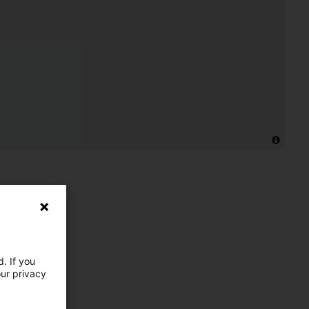
. If you
our privacy