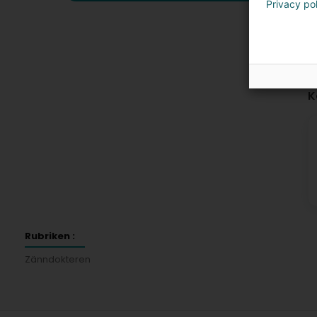
Privacy po
K
Rubriken :
Zänndokteren