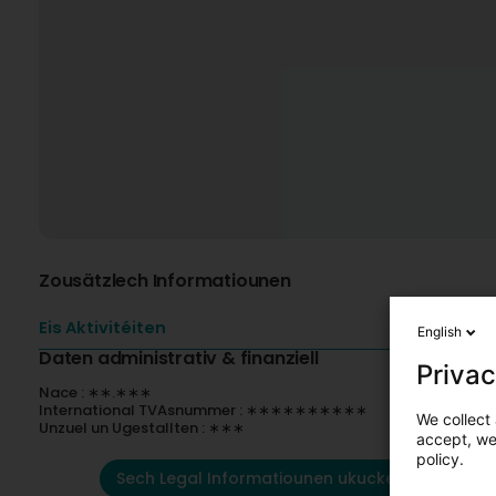
Zousätzlech Informatiounen
Eis Aktivitéiten
English
Daten administrativ & finanziell
Privac
Nace : ∗∗.∗∗∗
International TVAsnummer : ∗∗∗∗∗∗∗∗∗∗
We collect 
Unzuel un Ugestallten : ∗∗∗
accept, we'
policy.
Sech Legal Informatiounen ukucken