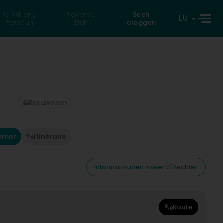
Fannt eng
Reverse
Sech
LU
Persoun
Sich
aloggen
Fax uweisen
mmer
Itinéraire
Informatiounen iwwer d'Rechter
Route