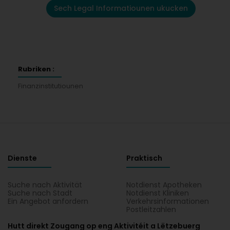
Sech Legal Informatiounen ukucken
Rubriken :
Finanzinstitutiounen
Dienste
Praktisch
Suche nach Aktivität
Notdienst Apotheken
Suche nach Stadt
Notdienst Kliniken
Ein Angebot anfordern
Verkehrsinformationen
Postleitzahlen
Hutt direkt Zougang op eng Aktivitéit a Lëtzebuerg