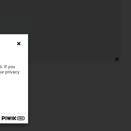
. If you
our privacy