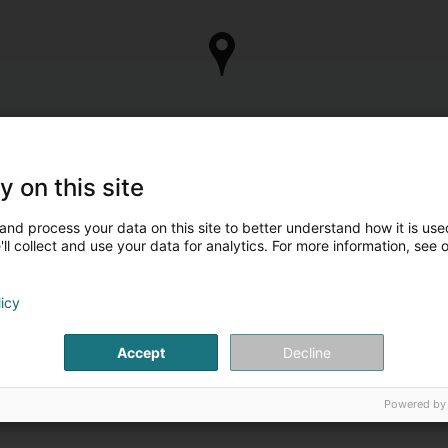
y on this site
and process your data on this site to better understand how it is used
ll collect and use your data for analytics. For more information, see 
licy
Accept
Decline
Powered by