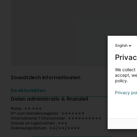
English
Privac
We collect 
accept, we'
Zousätzlech Informatiounen
policy.
Eis Aktivitéiten
Privacy po
Daten administrativ & finanziell
Nace : ∗∗.∗∗∗
N° vum Handelsregister : ∗∗∗∗∗∗∗
International TVAsnummer : ∗∗∗∗∗∗∗∗∗∗
Unzuel un Ugestallten : ∗∗∗
Grënnungsdatum : ∗∗/∗∗/∗∗∗∗