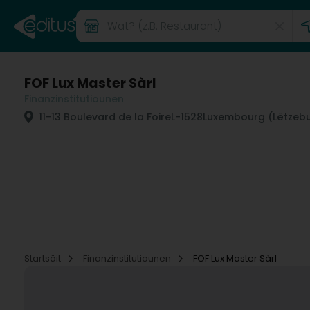
FOF Lux Master Sàrl
Finanzinstitutiounen
11-13 Boulevard de la Foire
L-1528
Luxembourg (Lëtzeb
Startsäit
Finanzinstitutiounen
FOF Lux Master Sàrl