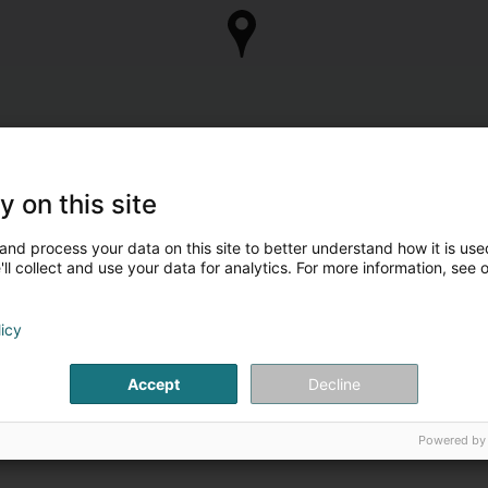
y on this site
and process your data on this site to better understand how it is used
ll collect and use your data for analytics. For more information, see 
licy
Accept
Decline
Powered by