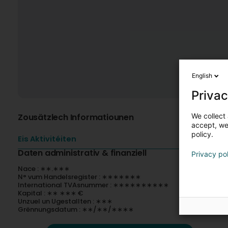
English
Privac
We collect 
Zousätzlech Informatiounen
accept, we'
policy.
Eis Aktivitéiten
Daten administrativ & finanziell
Privacy po
Nace : ∗∗.∗∗∗
N° vum Handelsregister : ∗∗∗∗∗∗∗
International TVAsnummer : ∗∗∗∗∗∗∗∗∗∗
Kapital : ∗∗ ∗∗∗ €
Unzuel un Ugestallten : ∗∗∗
Grënnungsdatum : ∗∗/∗∗/∗∗∗∗