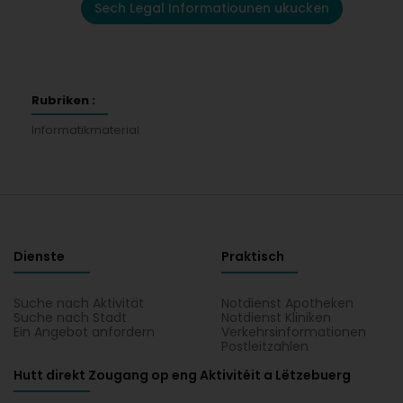
Sech Legal Informatiounen ukucken
Rubriken :
Informatikmaterial
Dienste
Praktisch
Suche nach Aktivität
Notdienst Apotheken
Suche nach Stadt
Notdienst Kliniken
Ein Angebot anfordern
Verkehrsinformationen
Postleitzahlen
Hutt direkt Zougang op eng Aktivitéit a Lëtzebuerg