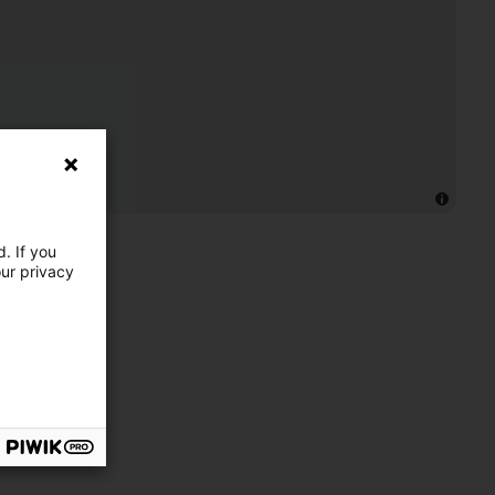
. If you
our privacy