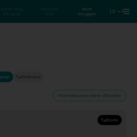
Fannt eng
Reverse
Sech
LU
Persoun
Sich
aloggen
mmer
Itinéraire
Informatiounen iwwer d'Rechter
Route