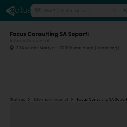
Focus Consulting SA Soparfi
Informatikmaterial
29 Rue des Martyrs
L-3739
Rumelange (Rëmeleng)
Startsäit
Informatikmaterial
Focus Consulting SA Soparf