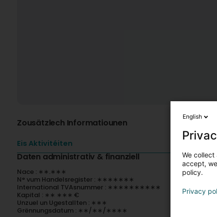
English
Zousätzlech Informatiounen
Privac
Eis Aktivitéiten
We collect 
Daten administrativ & finanziell
accept, we'
Nace : ∗∗.∗∗∗
policy.
N° vum Handelsregister : ∗∗∗∗∗∗∗
International TVAsnummer : ∗∗∗∗∗∗∗∗∗∗
Privacy po
Kapital : ∗∗ ∗∗∗ €
Unzuel un Ugestallten : ∗∗∗
Grënnungsdatum : ∗∗/∗∗/∗∗∗∗