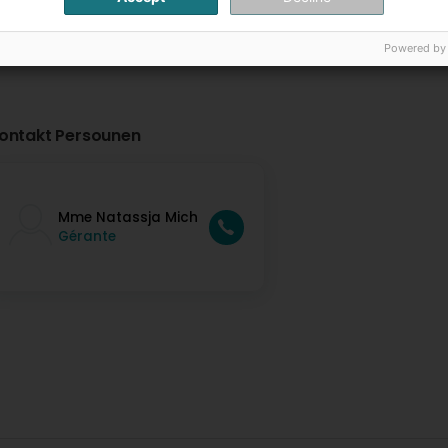
Powered by
ontakt Persounen
Mme Natassja Mich
Gérante