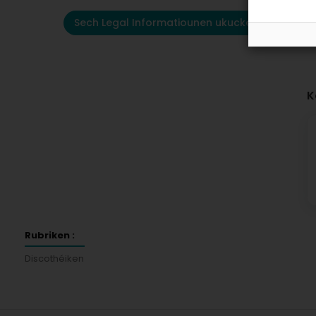
Sech Legal Informatiounen ukucken
K
Rubriken :
Discothéiken