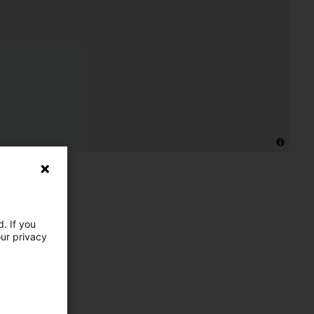
. If you
our privacy