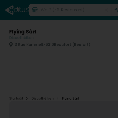
Flying Sàrl
Discothéiken
3 Rue Kummel
L-6310
Beaufort (Beefort)
Startsäit
Discothéiken
Flying Sàrl