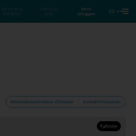
Fannt eng
Reverse
Sech
LU
Persoun
Sich
aloggen
Informatiounen iwwer d'Rechter
Kontakt Persounen
Route