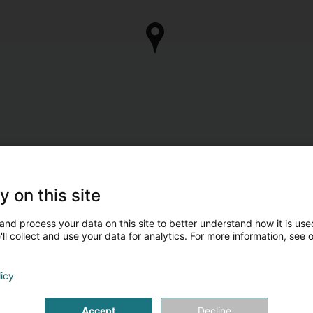
y on this site
and process your data on this site to better understand how it is used
ll collect and use your data for analytics. For more information, see 
licy
Accept
Decline