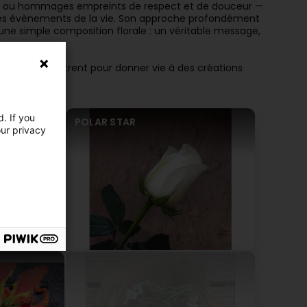
ères ou hommages empreints de respect et de douceur —
er les évènements de la vie. Son approche profondément
une simple composition florale : un véritable message,
 floral se rencontrent pour donner vie à des créations
. If you
POLAR STAR
our privacy