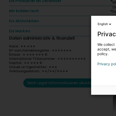
Eis Produkter an Zerwisser
M
D
Mir bidden Iech
h
p
Eis Aktivitéiten
English
À
a
Eis Marken
Privac
E
Daten administrativ & finanziell
We collect 
Nace : ∗∗.∗∗∗
accept, we'
N° vum Handelsregister : ∗∗∗∗∗∗∗
policy.
Ëmsaz : ∗ ∗∗∗ ∗∗∗ €
International TVAsnummer : ∗∗∗∗∗∗∗∗∗∗
Kapital : ∗∗ ∗∗∗ €
Privacy po
Unzuel un Ugestallten : ∗∗∗
Grënnungsdatum : ∗∗/∗∗/∗∗∗∗
Sech Legal Informatiounen ukucken