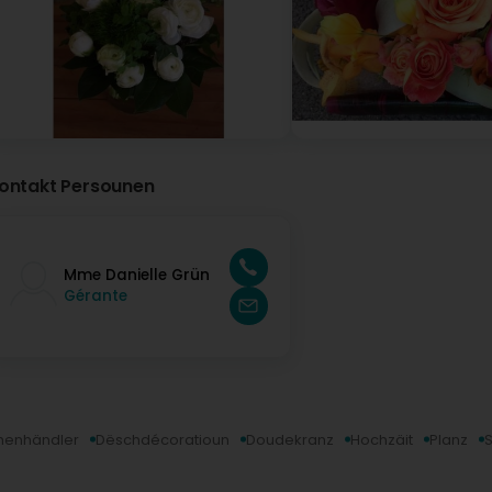
ontakt Persounen
Mme Danielle Grün
Gérante
enhändler
Dëschdécoratioun
Doudekranz
Hochzäit
Planz