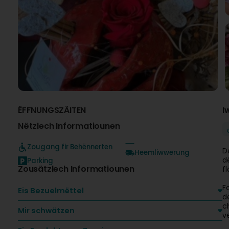
ËFFNUNGSZÄITEN
I
Nëtzlech Informatiounen
Zougang fir Behënnerten
D
Heemliwwerung
d
Parking
Zousätzlech Informatiounen
f
F
Eis Bezuelmëttel
d
c
Mir schwätzen
v