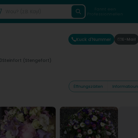
Fannt een
Professionnellen
Kuck d'Nummer
E-Mail
0
Steinfort (Stengefort)
Ëffnungszäiten
Informatiou