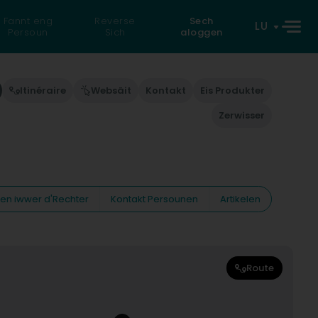
Fannt eng
Reverse
Sech
LU
Persoun
Sich
aloggen
Itinéraire
Websäit
Kontakt
Eis Produkter
Zerwisser
nen iwwer d'Rechter
Kontakt Persounen
Artikelen
Route