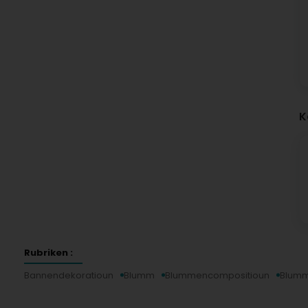
K
Rubriken :
Bannendekoratioun
Blumm
Blummencompositioun
Blumm