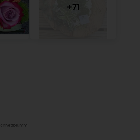
Schnëttblumm