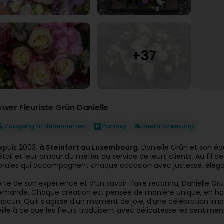
wwer Fleuriste Grün Danielle
Zougang fir Behënnerten
Parking
Heemliwwerung
epuis 2003,
à Steinfort au Luxembourg
, Danielle Grün et son é
étail et leur amour du métier au service de leurs clients. Au fil d
lorales qui accompagnent chaque occasion avec justesse, élég
orte de son expérience et d’un savoir-faire reconnu, Danielle G
emande. Chaque création est pensée de manière unique, en harmon
hacun. Qu’il s’agisse d’un moment de joie, d’une célébration imp
eille à ce que les fleurs traduisent avec délicatesse les sentime