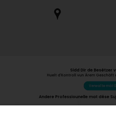
Sidd Dir de Besëtzer 
Huelt d'Kontroll vun Ärem Geschäft 
Verwalte mäi 
Andere Professiounelle mat dëse Suj