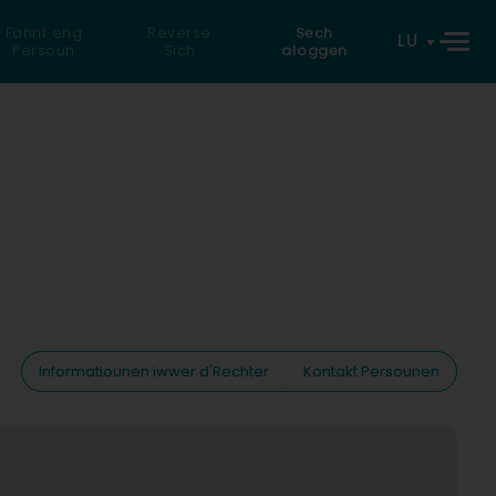
Fannt eng
Reverse
Sech
LU
Persoun
Sich
aloggen
Informatiounen iwwer d'Rechter
Kontakt Persounen