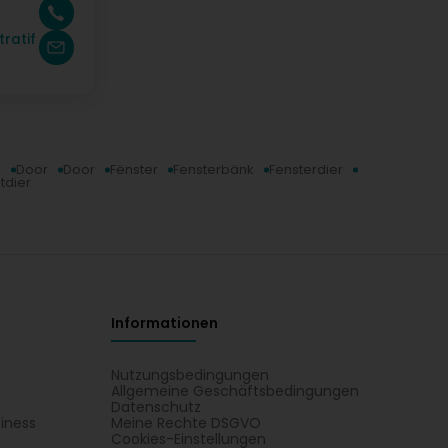
ratif
r
Door
Door
Fënster
Fensterbänk
Fensterdier
htdier
Informationen
Nutzungsbedingungen
Allgemeine Geschäftsbedingungen
Datenschutz
iness
Meine Rechte DSGVO
t
Cookies-Einstellungen