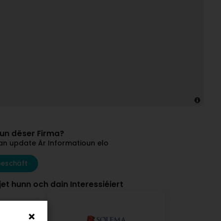
vun dëser Firma?
an update Är Informatioun elo
Geschäft
et hunn och dain Interessiéiert