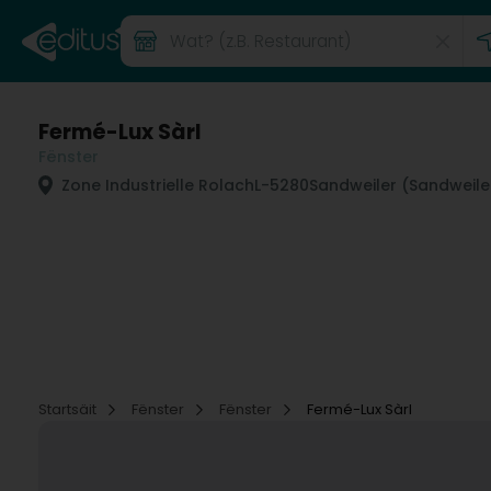
Fermé-Lux Sàrl
Fënster
Zone Industrielle Rolach
L-5280
Sandweiler (Sandweile
Startsäit
Fënster
Fënster
Fermé-Lux Sàrl