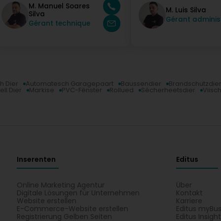
M. Manuel Soares
M. Luis Silva
Silva
Gérant administ
Gérant technique
h Dier
Automatesch Garagepaart
Baussendier
Brandschutzdie
ell Dier
Markise
PVC-Fënster
Rollued
Sécherheetsdier
Viisc
Inserenten
Editus
Online Marketing Agentur
Über
Digitale Lösungen für Unternehmen
Kontakt
Website erstellen
Karriere
E-Commerce-Website erstellen
Editus myBus
Registrierung Gelben Seiten
Editus Insigh