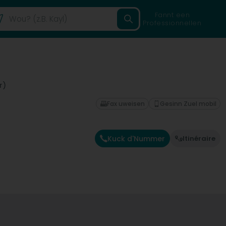
Fannt een
Professionnellen
r)
Fax uweisen
Gesinn Zuel mobil
Kuck d'Nummer
Itinéraire