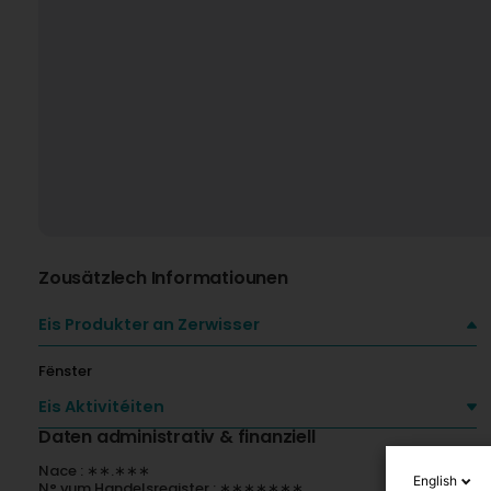
Zousätzlech Informatiounen
Eis Produkter an Zerwisser
Fënster
Eis Aktivitéiten
Daten administrativ & finanziell
Nace : ∗∗.∗∗∗
English
N° vum Handelsregister : ∗∗∗∗∗∗∗