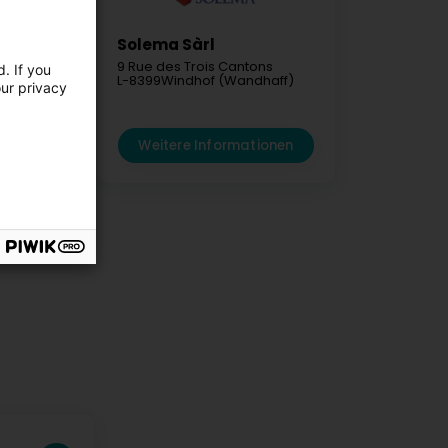
Solema Sàrl
ener
L-6131
9 Rue des Trois Cantons
. If you
ënster)
L-8399
Windhof (Wandhaff)
our privacy
mationen
Weitere Informationen