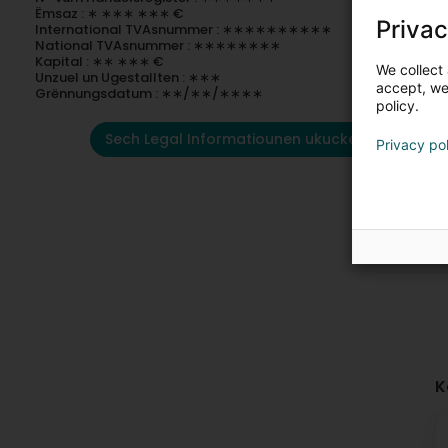
Ëmsaz : ∗ ∗∗∗ ∗∗∗ €
Privac
International TVAsnummer : ∗∗∗∗∗∗∗∗∗∗
National TVAsnummer : ∗∗∗∗∗∗∗∗
Kapital : ∗∗ ∗∗∗ €
We collect 
Unzuel un Ugestallten : ∗∗∗
accept, we'
Grënnungsdatum : ∗∗/∗∗/∗∗∗∗
policy.
Sech Legal Informatiounen ukucken
Privacy po
K