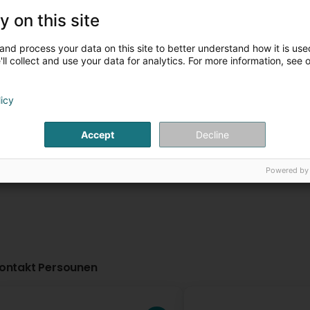
y on this site
ETS Euro-Technique
Coplaning SA
Services
1 Rue Nicolas Gles
and process your data on this site to better understand how it is used
Junglinster (Jongl
96 Route de Boudersberg
ll collect and use your data for analytics. For more information, see 
L-3428
Dudelange (Diddeleng)
licy
Weitere Informationen
Weitere Infor
Accept
Decline
Powered by
ontakt Persounen