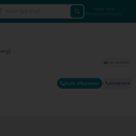
Fannt een
Professionnellen
uerg)
Fax uweisen
Kuck d'Nummer
Itinéraire