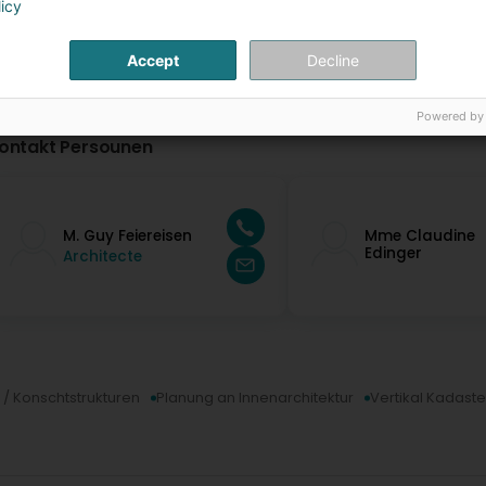
licy
Accept
Decline
Powered by
ontakt Persounen
M. Guy Feiereisen
Mme Claudine
Edinger
Architecte
 / Konschtstrukturen
Planung an Innenarchitektur
Vertikal Kadaste