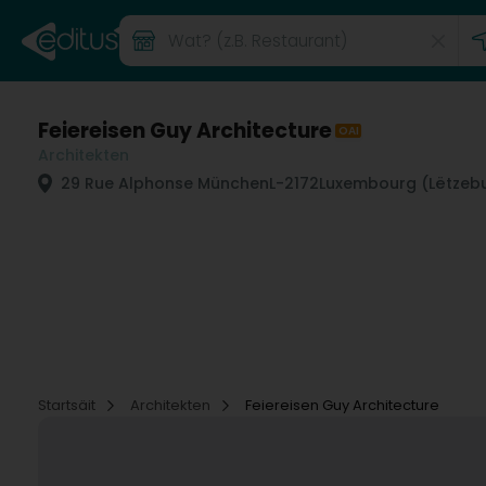
Feiereisen Guy Architecture
OAI
Architekten
29 Rue Alphonse München
L-2172
Luxembourg (Lëtzeb
Startsäit
Architekten
Feiereisen Guy Architecture