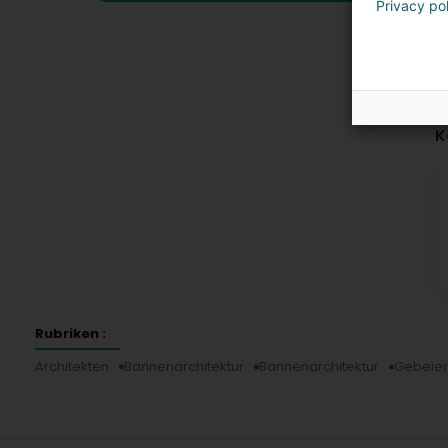
Privacy po
K
Rubriken :
Architekten
Bannenarchitektur
Bannenarchitektur
Gebeier