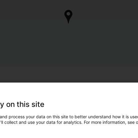
y on this site
and process your data on this site to better understand how it is used
ll collect and use your data for analytics. For more information, see 