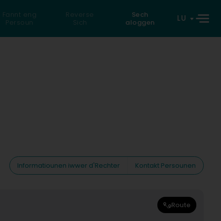
Fannt eng
Reverse
Sech
LU
Persoun
Sich
aloggen
Informatiounen iwwer d'Rechter
Kontakt Persounen
Route