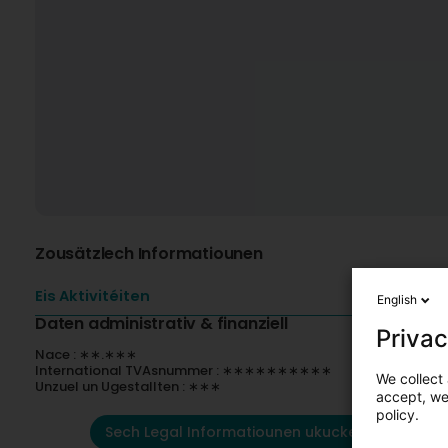
Zousätzlech Informatiounen
Eis Aktivitéiten
English
Daten administrativ & finanziell
Privac
Nace : ∗∗.∗∗∗
International TVAsnummer : ∗∗∗∗∗∗∗∗∗∗
We collect 
Unzuel un Ugestallten : ∗∗∗
accept, we'
policy.
Sech Legal Informatiounen ukucken