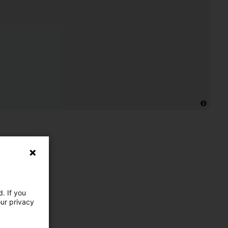
. If you
our privacy