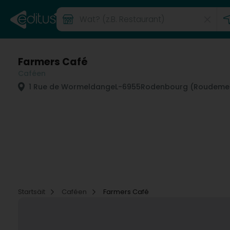
Farmers Café
Caféen
1 Rue de Wormeldange
L-6955
Rodenbourg (Roudeme
Startsäit
Caféen
Farmers Café