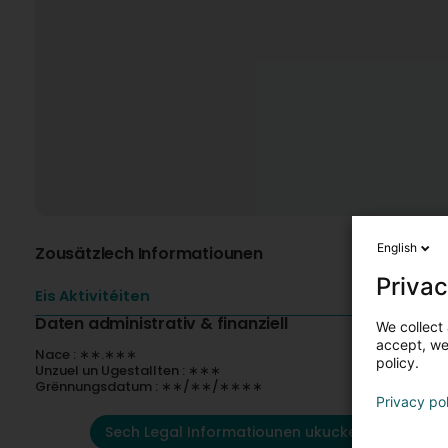
English
Zousätzlech Informatiounen
Privac
Eis Aktivitéiten
Daten administrativ & finanziell
We collect 
accept, we'
Nace : ∗∗.∗∗∗
policy.
Unzuel un Ugestallten : ∗∗∗
Grënnungsdatum : ∗∗/∗∗/∗∗∗∗
Privacy po
Sech Legal Informatiounen ukucken