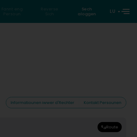
Fannt eng
Reverse
Sech
LU
Persoun
Sich
aloggen
Informatiounen iwwer d'Rechter
Kontakt Persounen
Route