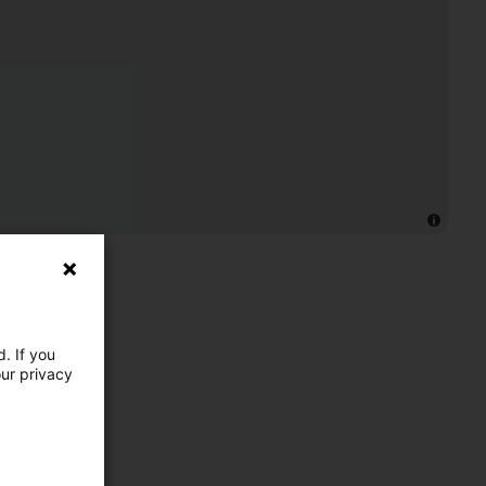
. If you
our privacy