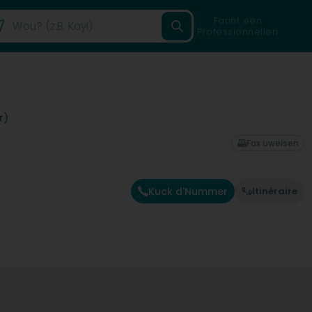
Fannt een
Professionnellen
r)
Fax uweisen
Kuck d'Nummer
Itinéraire