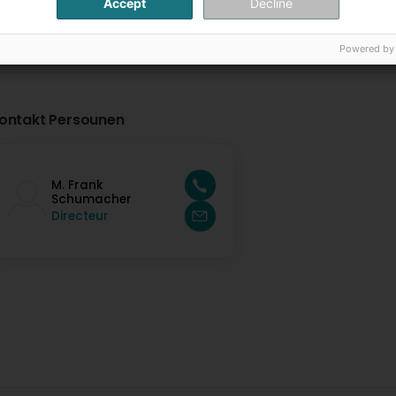
Accept
Decline
Powered by
ontakt Persounen
M. Frank
Schumacher
Directeur