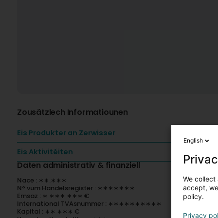
Zousätzlech Informatiounen
Eis Produkter an Zerwisser
English
Eis Aktivitéiten
Privac
Daten administrativ & finanziell
We collect 
Nace : ∗∗.∗∗∗
accept, we'
N° vum Handelsregister : ∗∗∗∗∗∗∗
Ëmsaz : ∗ ∗∗∗ ∗∗∗ €
policy.
International TVAsnummer : ∗∗∗∗∗∗∗∗∗∗
Kapital : ∗∗ ∗∗∗ €
Privacy po