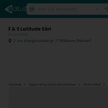
F & S Latitude Sàrl
Botzmëttel
2 Zac Klengbousbierg
L-7795
Bissen (Biissen)
Startsäit
Allgeméng Haushaltsartikelen
Botzmëttel