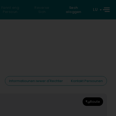
Fannt eng
Reverse
Sech
LU
Persoun
Sich
aloggen
Informatiounen iwwer d'Rechter
Kontakt Persounen
Route