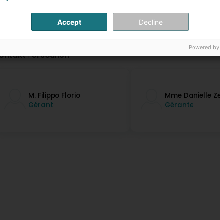
Accept
Decline
Powered by
ontakt Persounen
M. Filippo Florio
Mme Danielle Z
Gérant
Gérante