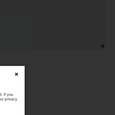
. If you
our privacy