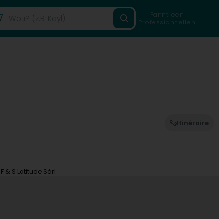
Fannt een
Professionnellen
Itinéraire
F & S Latitude Sàrl