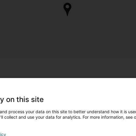
y on this site
and process your data on this site to better understand how it is used
ll collect and use your data for analytics. For more information, see 
licy