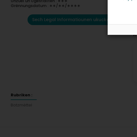
Unzuel un Ugestallten : ∗∗∗
Grënnungsdatum : ∗∗/∗∗/∗∗∗∗
Sech Legal Informatiounen ukucken
K
Rubriken :
Botzmëttel