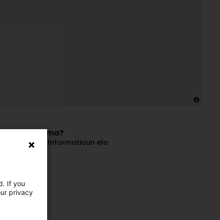
vun dëser Firma?
an update Är Informatioun elo
Geschäft
. If you
our privacy