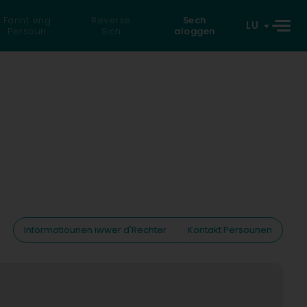
Fannt eng
Reverse
Sech
LU
Persoun
Sich
aloggen
Informatiounen iwwer d'Rechter
Kontakt Persounen