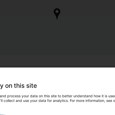
Sidd Dir de Besëtzer 
Huelt d'Kontroll vun Ärem Geschäft 
y on this site
Verwalte mäi 
and process your data on this site to better understand how it is used
ll collect and use your data for analytics. For more information, see 