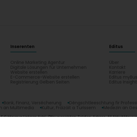
Inserenten
Editus
Online Marketing Agentur
Über
Digitale Lösungen für Unternehmen
Kontakt
Website erstellen
Karriere
E-Commerce-Website erstellen
Editus myBus
Registrierung Gelben Seiten
Editus Insigh
Bank, Finanz, Versécherung
Déngschtleeschtung fir Profess
 an Multimedia
Kultur, Fräizäit a Turissem
Medezin an Ge
.C Minerva Lintgen Asbl : Ëffnungszäiten, Telefon, Adress. All Aktivitéite vun
opyright © 2026
Editus Luxembourg S.A.
208, rue de Noertzan