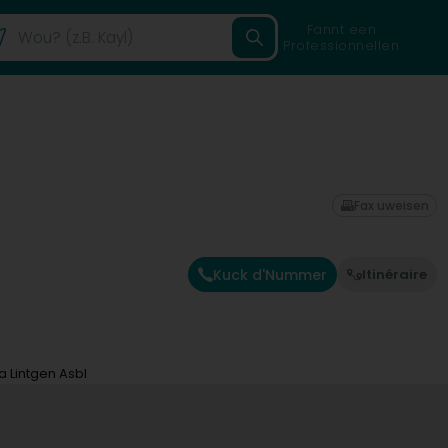
Fannt een
Professionnellen
Fax uweisen
Kuck d'Nummer
Itinéraire
a Lintgen Asbl