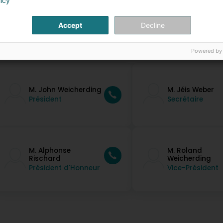
licy
Accept
Decline
ontakt Persounen
Powered by
M. John Weicherding
M. Jéis Weber
Président
Secrétaire
M. Alphonse
M. Roland
Rischard
Weicherding
Président d'Honneur
Vice-Président