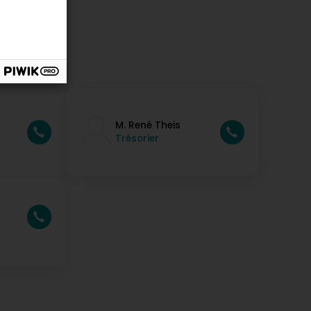
M. René Theis
Trésorier