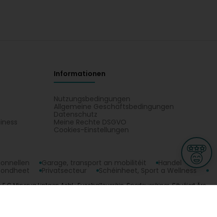
Informationen
Nutzungsbedingungen
Allgemeine Geschäftsbedingungen
Datenschutz
iness
Meine Rechte DSGVO
t
Cookies-Einstellungen
ionnellen
Garage, transport an mobilitéit
Handel
sondheet
Privatsecteur
Schéinheet, Sport a Wellness
 F.C Minerva Lintgen Asbl : Fussballsveräin, Sportsveräiner. Situéiert Äre
ge
L-3670 Kayl