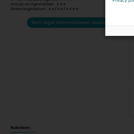
Privacy po
Unzuel un Ugestallten : ∗∗∗
Grënnungsdatum : ∗∗/∗∗/∗∗∗∗
Sech Legal Informatiounen ukucken
K
Rubriken :