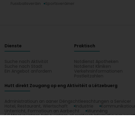
Fussballsveräin
Sportsveräiner
Dienste
Praktisch
Suche nach Aktivität
Notdienst Apotheken
Suche nach Stadt
Notdienst Kliniken
Ein Angebot anfordern
Verkehrsinformationen
Postleitzahlen
Hutt direkt Zougang op eng Aktivitéit a Lëtzebuerg
Administratioun an aaner Déngschtleeschtungen a Servicer
Hotel, Restaurant, Wiertschaft
Industrie
Kommunikatioun
Unterricht, Formatioun an Aarbecht
Wunnéng
F.C Minerva Lintgen Asbl zu Lintgen, all praktesch Informatiounen iwwert F
Kontakt F.C Minerva Lintgen Asbl op enger Kaart vun Lintgen.
1.0.2606.0809
C