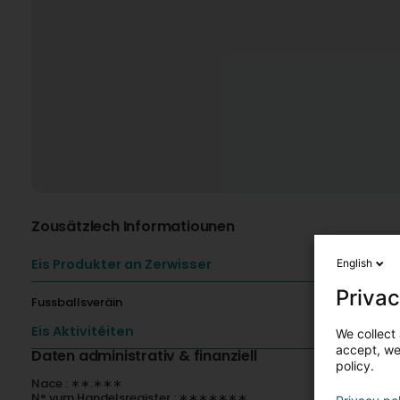
Zousätzlech Informatiounen
Eis Produkter an Zerwisser
English
Privac
Fussballsveräin
Eis Aktivitéiten
We collect 
accept, we'
Daten administrativ & finanziell
policy.
Nace : ∗∗.∗∗∗
N° vum Handelsregister : ∗∗∗∗∗∗∗