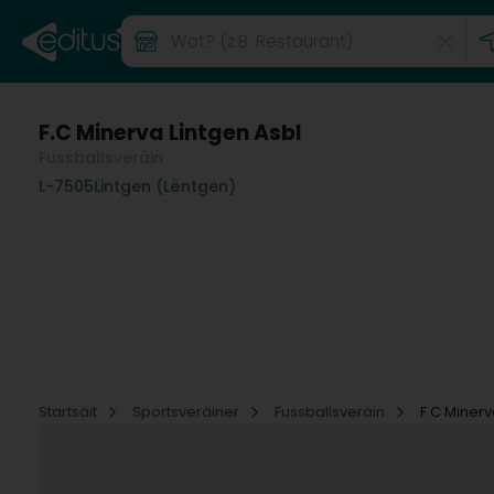
F.C Minerva Lintgen Asbl
Fussballsveräin
L-7505
Lintgen (Lëntgen)
Startsäit
Sportsveräiner
Fussballsveräin
F.C Minerv