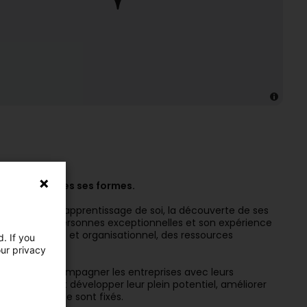
ain sous toutes ses formes.
Simone, de son apprentissage de soi, la découverte de ses
res avec des personnes exceptionnelles et son expérience
nt personnel et organisationnel, des ressources
. If you
our privacy
e envie d'accompagner les entreprises avec leurs
ent découvrir et développer leur plein potentiel, améliorer
ctifs qu'ils se sont fixés.