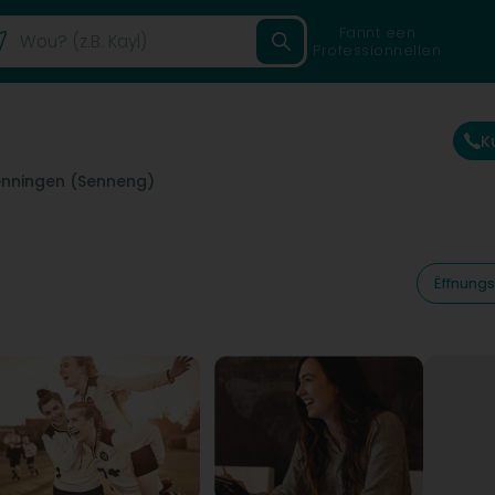
Fannt een
Professionnellen
K
enningen (Senneng)
Ëffnungs