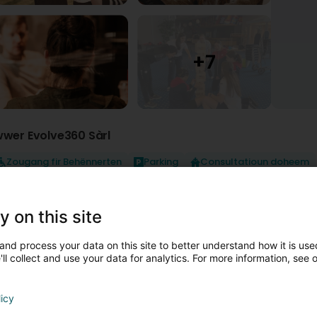
wwer Evolve360 Sàrl
Zougang fir Behënnerten
Parking
Consultatioun doheem
volve360, c'est avant tout l'histoire d'une passion pour l'hum
y on this site
ais c'est aussi une histoire personnelle, celle de sa fondatrice 
ropres forces et faiblesses, de ses échanges et de ses rencont
pprofondie de plus de 25 ans dans les domaines du développeme
and process your data on this site to better understand how it is used
umaines et de la communication.
ll collect and use your data for analytics. For more information, see 
'est surtout aussi aujourd'hui l'aboutissement de cette profond
irigeants et collaborateurs ainsi que les sportifs afin qu'ils puiss
licy
eurs performances et leur bien-être dans le but d'atteindre les obje