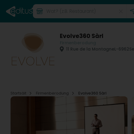
Evolve360 Sàrl
Firmenberodung
11 Rue de la Montagne
L-6962
S
Startsäit
Firmenberodung
Evolve360 Sàrl