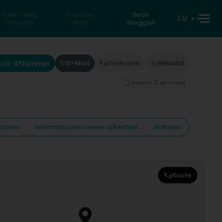
Fannt eng
Reverse
Sech
LU
Persoun
Sich
aloggen
uck d'Nummer
E-Mail
Itinéraire
Websäit
Gesinn Zuel mobil
zäiten
Informatiounen iwwer d'Rechter
Artikelen
Route