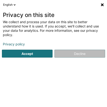
English
LU
Privacy on this site
We collect and process your data on this site to better
understand how it is used. If you accept, we'll collect and use
Euroreka SARL
your data for analytics. For more information, see our privacy
policy.
Installatioun vun Heizung,
Klimatiséierung an Ventilatioun
Privacy policy
4,91
23
bewertungen
Accept
Decline
7 Rue Théodore Thiel
L-3573
Dudelange (Diddeleng)
Kontakt
Nos service
Kuck d'Nummer
E-Mail
Itinéraire
Websäit
Startsäit
Heizungen
Installatioun vun Heizung, Klimatiséie