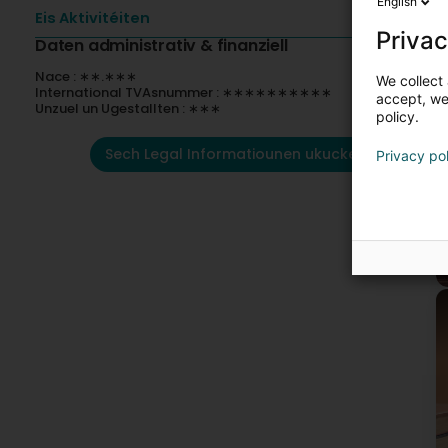
-
English
Eis Aktivitéiten
Privac
P
Daten administrativ & finanziell
E
Nace : ∗∗.∗∗∗
We collect 
International TVAsnummer : ∗∗∗∗∗∗∗∗∗∗
accept, we'
Unzuel un Ugestallten : ∗∗∗
policy.
Sech Legal Informatiounen ukucken
Privacy po