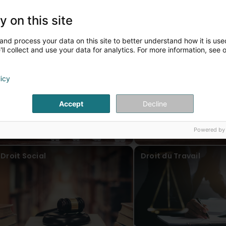
 Droit Pénal
y on this site
our plus d'informations, contactez-nous par téléphone.
is Artikelen
and process your data on this site to better understand how it is used
ll collect and use your data for analytics. For more information, see 
Droit de la famille
Droit pénal
licy
Accept
Decline
Powered by
Droit Social
Droit du Travail