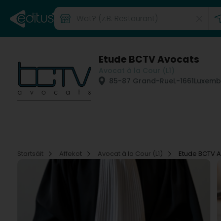
Etude BCTV Avocats
Avocat à la Cour (L1)
85-87 Grand-Rue
L-1661
Luxemb
Startsäit
Affekot
Avocat à la Cour (L1)
Etude BCTV 