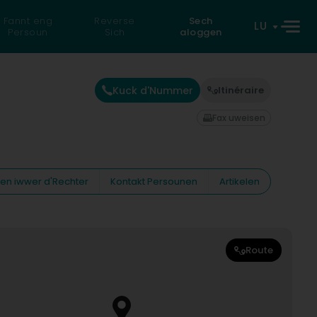
Fannt eng
Reverse
Sech
LU
Persoun
Sich
aloggen
Kuck d'Nummer
Itinéraire
Fax uweisen
nen iwwer d'Rechter
Kontakt Persounen
Artikelen
Route