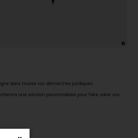
agne dans toutes vos démarches juridiques.
rterons une solution personnalisée pour faire valoir vos