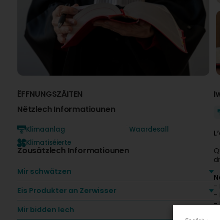
ËFFNUNGSZÄITEN
I
Nëtzlech Informatiounen
Klimaanlag
Waardesall
L
Klimatiséierte
Zousätzlech Informatiounen
Q
dr
Mir schwätzen
N
- 
Eis Produkter an Zerwisser
- 
- 
Mir bidden Iech
- 