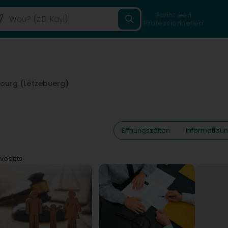
Fannt een
Professionnellen
ourg (Lëtzebuerg)
Ëffnungszäiten
Informatiou
Avocats