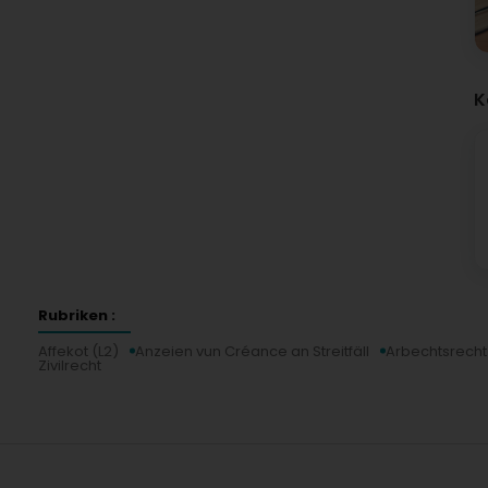
K
Rubriken :
Affekot (L2)
Anzeien vun Créance an Streitfäll
Arbechtsrecht
Zivilrecht