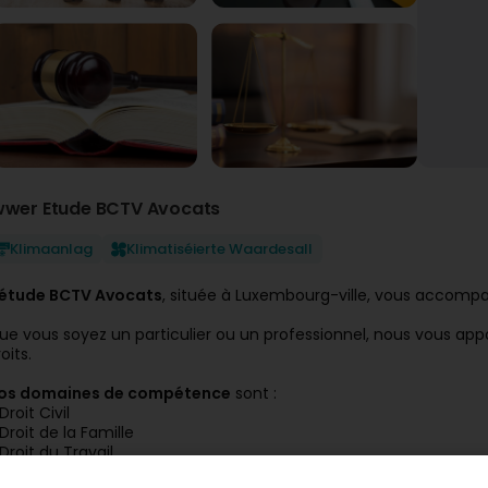
wwer Etude BCTV Avocats
Klimaanlag
Klimatiséierte Waardesall
’étude BCTV Avocats
, située à Luxembourg-ville, vous accomp
ue vous soyez un particulier ou un professionnel, nous vous appo
oits.
os domaines de compétence
sont :
Droit Civil
Droit de la Famille
Droit du Travail
Droit Social