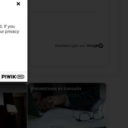
. If you
our privacy
Bewäertungen vun
Google
Préventions et conseils