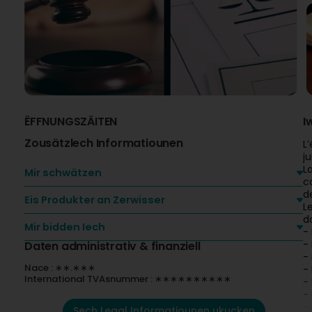
ËFFNUNGSZÄITEN
I
Zousätzlech Informatiounen
L
j
L
Mir schwätzen
c
d
Eis Produkter an Zerwisser
L
d
Mir bidden Iech
-
-
Daten administrativ & finanziell
- 
Nace : ∗∗.∗∗∗
- 
International TVAsnummer : ∗∗∗∗∗∗∗∗∗∗
-
-
- 
Sech Legal Informatiounen ukucken