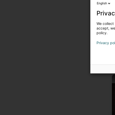
English
Privac
We collect 
accept, we'
policy.
Privacy po
E