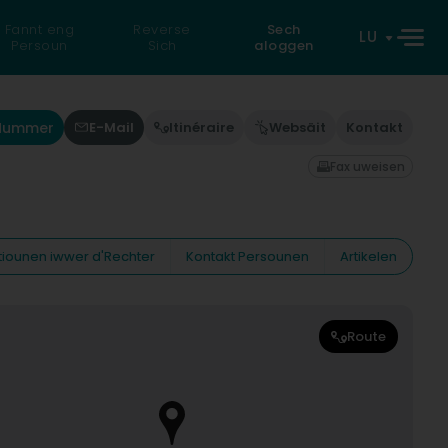
Fannt eng
Reverse
Sech
LU
Persoun
Sich
aloggen
'Nummer
E-Mail
Itinéraire
Websäit
Kontakt
Fax uweisen
tiounen iwwer d'Rechter
Kontakt Persounen
Artikelen
Route