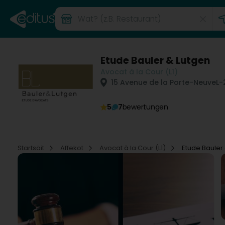
Etude Bauler & Lutgen
Avocat à la Cour (L1)
15 Avenue de la Porte-Neuve
L-
5
7
bewertungen
Startsäit
Affekot
Avocat à la Cour (L1)
Etude Bauler