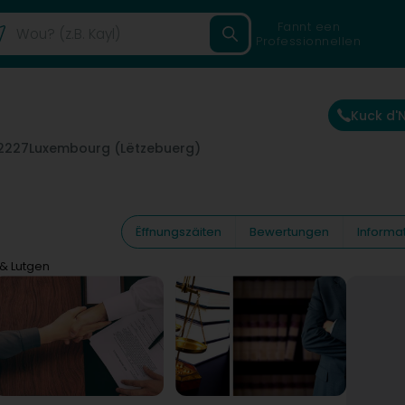
Fannt een
Professionnellen
Kuck d
2227
Luxembourg (Lëtzebuerg)
Ëffnungszäiten
Bewertungen
Informa
 & Lutgen