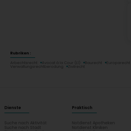
Rubriken :
Arbechtsrecht
Avocat à la Cour (L1)
Baurecht
Europarecht
Verwaltungsrechtberodung
Zivilrecht
Dienste
Praktisch
Suche nach Aktivität
Notdienst Apotheken
Suche nach Stadt
Notdienst Kliniken