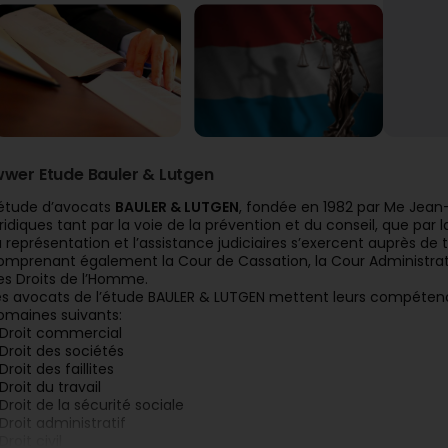
wwer Etude Bauler & Lutgen
’étude d’avocats
BAULER & LUTGEN
, fondée en 1982 par Me Jean
uridiques tant par la voie de la prévention et du conseil, que par l
a représentation et l’assistance judiciaires s’exercent auprès de
omprenant également la Cour de Cassation, la Cour Administrati
es Droits de l’Homme.
es avocats de l’étude BAULER & LUTGEN mettent leurs compétenc
omaines suivants:
 Droit commercial
 Droit des sociétés
Droit des faillites
Droit du travail
 Droit de la sécurité sociale
 Droit administratif
Droit civil