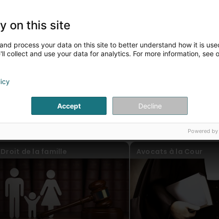
y on this site
Inge Verjans
Virun 5 Joer(en)
and process your data on this site to better understand how it is used
ll collect and use your data for analytics. For more information, see 
1
...
2
Mick
Virun 5 Joer(en)
licy
Accept
Decline
is Artikelen
Powered by
Droit de la famille
Avocats à la Cour