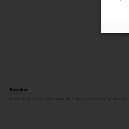
K
Rubriken :
Heizungen
Installatioun vun Heizung, Klimatiséierung an Venti