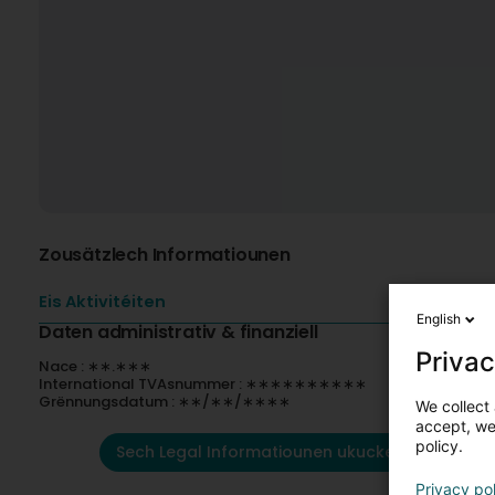
Zousätzlech Informatiounen
Eis Aktivitéiten
English
Daten administrativ & finanziell
Privac
Nace : ∗∗.∗∗∗
International TVAsnummer : ∗∗∗∗∗∗∗∗∗∗
Grënnungsdatum : ∗∗/∗∗/∗∗∗∗
We collect 
accept, we'
policy.
Sech Legal Informatiounen ukucken
Privacy po