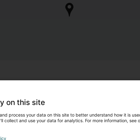
y on this site
and process your data on this site to better understand how it is used
ll collect and use your data for analytics. For more information, see 
licy