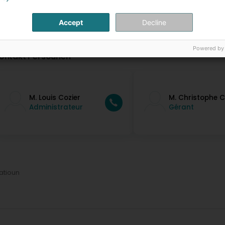
Accept
Decline
Powered by
ontakt Persounen
M. Louis Cozier
M. Christophe C
Administrateur
Gérant
latioun