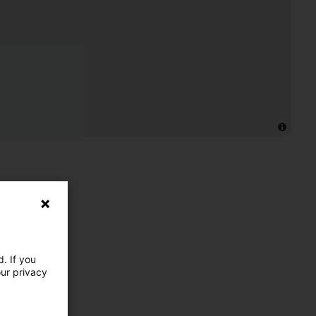
. If you
our privacy