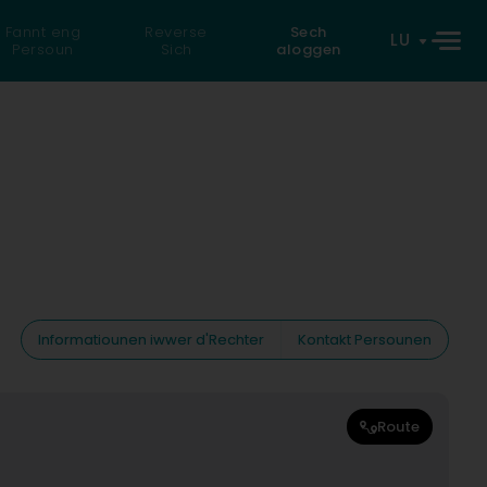
Fannt eng
Reverse
Sech
LU
Persoun
Sich
aloggen
Informatiounen iwwer d'Rechter
Kontakt Persounen
Route