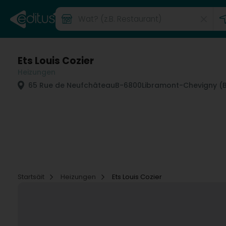
Ets Louis Cozier
Heizungen
65 Rue de Neufchâteau
B-6800
Libramont-Chevigny (
Startsäit
Heizungen
Ets Louis Cozier