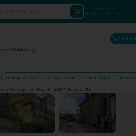
Fannt een
Professionnellen
Kuck d
nge (Diddeleng)
Ëffnungszäiten
En Devis ufroen
Bewertungen
Informa
un an Montage vun Stee
ERJAN Bâtiment SA