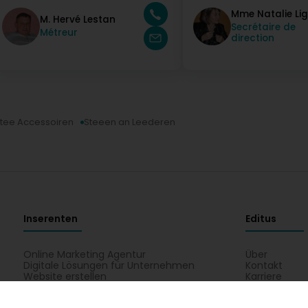
Mme Natalie Lig
M. Hervé Lestan
Secrétaire de
Métreur
direction
tee Accessoiren
Steeen an Leederen
Inserenten
Editus
Online Marketing Agentur
Über
Digitale Lösungen für Unternehmen
Kontakt
Website erstellen
Karriere
E-Commerce-Website erstellen
Editus myBus
Registrierung Gelben Seiten
Editus Insigh