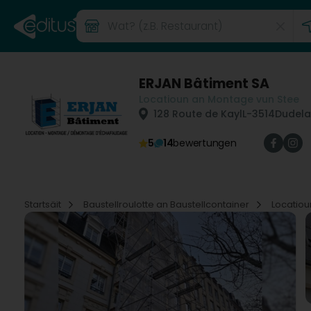
ERJAN Bâtiment SA
Locatioun an Montage vun Stee
128 Route de Kayl
L-3514
Dudela
5
14
bewertungen
Startsäit
Baustellroulotte an Baustellcontainer
Locatio