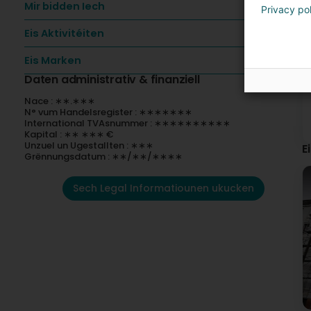
Mir bidden Iech
Privacy po
Eis Aktivitéiten
Eis Marken
Daten administrativ & finanziell
Nace : ∗∗.∗∗∗
N° vum Handelsregister : ∗∗∗∗∗∗∗
International TVAsnummer : ∗∗∗∗∗∗∗∗∗∗
Kapital : ∗∗ ∗∗∗ €
Unzuel un Ugestallten : ∗∗∗
E
Grënnungsdatum : ∗∗/∗∗/∗∗∗∗
Sech Legal Informatiounen ukucken