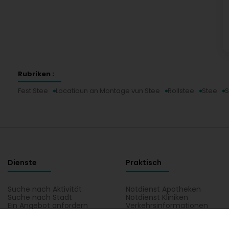
Rubriken :
Fest Stee
Locatioun an Montage vun Stee
Rollstee
Stee
S
Dienste
Praktisch
Suche nach Aktivität
Notdienst Apotheken
Suche nach Stadt
Notdienst Kliniken
Ein Angebot anfordern
Verkehrsinformationen
Postleitzahlen