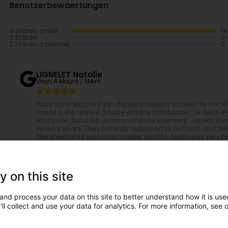
Benotzerbewäertungen
4 Stären a méi
3 Stären
2 Stären a manner
LIGNELET Natalie
Virun 4 Mount / Méint
nous connaissons Erjan depuis plusieurs années. Ils ont ré
travail a été réalisé à notre entière satisfaction. Le délai 
était juste. Nous les recommandons vivement. Janietz Be
several years. They recently redid part of our roof, and t
The timeframe was reasonable, and the team was very fri
them. Bernard Janietz
Isa NEYBOURGER
Virun 10 Mount / Méint
y on this site
Entreprise que je conseille. Natalie très a l écoute des qu
and process your data on this site to better understand how it is used
de montage compétant et très aimable avec le client. Vra
ll collect and use your data for analytics. For more information, see 
recommend this company. Natalie was very attentive to bot
questions. A very good, competent installation team that wa