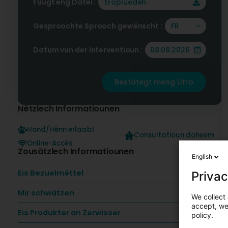
Füügt eng Datei :
Eroplueden
Gesproochte Sprooch gewënscht :
FR
Datum vun der Interventioun :
Bestätegt meng Ufro
Nëtzlech Informatiounen
Hond/Hënn erlaabt
Consultatioun doheem
Online-Accès
Zousätzlech Informatiounen
English
Eis Bezuelmëttel
Privac
Mir schwätzen
We collect 
accept, we'
Eis Produkter an Zerwisser
policy.