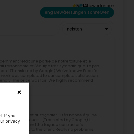
5
14
bewertungen
eng Bewäertungen schreiwen
neisten
cemment refait une partie de notre toiture et le
était raisonnable et l'équipe très sympathique. Le prix
rnard (Translated by Google) We've known Erjan for
he work was completed to our complete satisfaction.
endly. The price was fair. We highly recommend
estions du client et du façadier . Très bonne équipe
. If you
iment pas de soucis . (Translated by Google) I
our privacy
h the client's and the façade contractor's
s very friendly to the client. Really no problems.