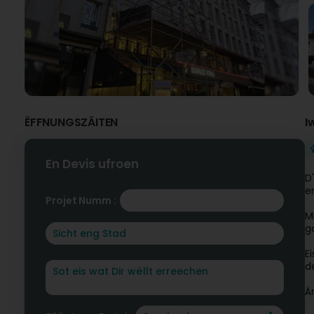
ËFFNUNGSZÄITEN
I
En Devis ufroen
D
e
Projet Numm :
M
g
E
d
Ä