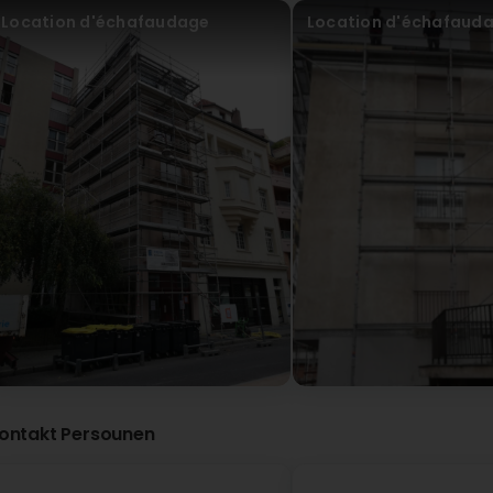
Location d'échafaudage
Location d'échafaud
David Plun
Virun 2 Joer(en)
En tant que professionnel , je n'ai jamais travaillé avec 
mérite une 20/10 , c'est juste exceptionnelle et toujours 
par leur réponse vous passez une excellente journée. Pour m
plaisir de continuer l'aventure avec vous (Translated by 
people as respectful as at ERJAN. it deserves a 20/10, it's
someone on the phone. Just by their response you have a
congratulate them, looking forward to continuing the adve
ERJAN Bâtiment SA
Virun 1 Joer(en)
merci pour cette avis agréable à lire , cela nous pou
solutions à tous les problèmes au plaisir pour d'autr
ontakt Persounen