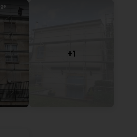
age
des personnes aussi respectueuse que chez ERJAN . il
un bonheur d'avoir quelqu'un au téléphone . Rien que
oi il n'y a pas assez de mot pour les féliciter , au
Google) As a professional, I have never worked with
 just exceptional and always a pleasure to have
 great day. For me there are not enough words to
nture with you
sse à toujours être plus performant et trouver des
es aventures