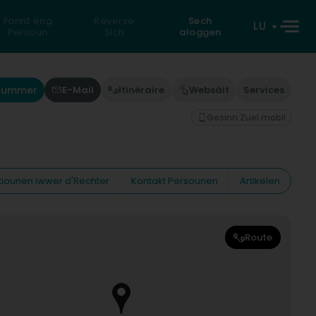
Fannt eng
Reverse
Sech
LU
Persoun
Sich
aloggen
'Nummer
E-Mail
Itinéraire
Websäit
Services
Gesinn Zuel mobil
tiounen iwwer d'Rechter
Kontakt Persounen
Artikelen
Route