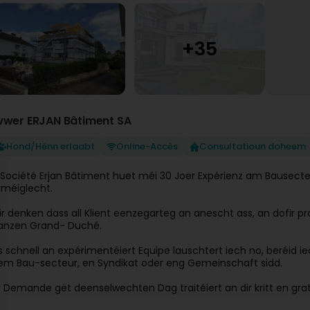
wwer ERJAN Bâtiment SA
Hond/Hënn erlaabt
Online-Accès
Consultatioun doheem
'Société Erjan Bâtiment huet méi 30 Joer Expérienz am Bausecteur
rméiglecht.
ir denken dass all Klient eenzegarteg an anescht ass, an dofir 
anzen Grand- Duché.
is schnell an expérimentéiert Equipe lauschtert iech no, beréid ie
em Bau-secteur, en Syndikat oder eng Gemeinschaft sidd.
r Demande gët deenselwechten Dag traitéiert an dir kritt en gr