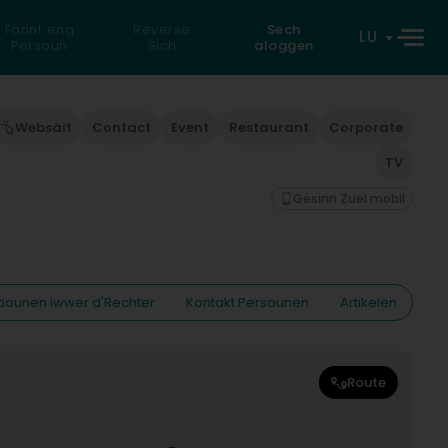
Fannt eng
Reverse
Sech
LU
Persoun
Sich
aloggen
Websäit
Contact
Event
Restaurant
Corporate
TV
Gesinn Zuel mobil
tiounen iwwer d'Rechter
Kontakt Persounen
Artikelen
Route