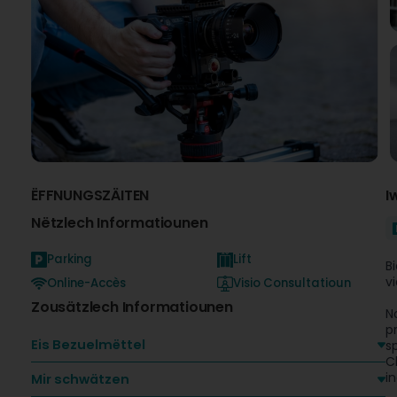
ËFFNUNGSZÄITEN
I
Nëtzlech Informatiounen
Parking
Lift
B
v
Online-Accès
Visio Consultatioun
Zousätzlech Informatiounen
N
p
Eis Bezuelmëttel
s
C
i
Mir schwätzen