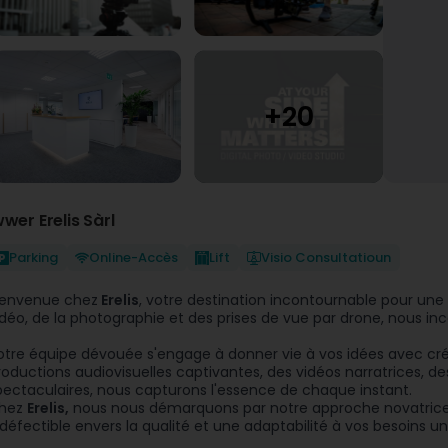
wwer Erelis Sàrl
Parking
Online-Accès
Lift
Visio Consultatioun
ienvenue chez
Erelis
, votre destination incontournable pour une 
idéo, de la photographie et des prises de vue par drone, nous i
otre équipe dévouée s'engage à donner vie à vos idées avec créat
roductions audiovisuelles captivantes, des vidéos narratrices, d
pectaculaires, nous capturons l'essence de chaque instant.
hez
Erelis,
nous nous démarquons par notre approche novatrice, 
ndéfectible envers la qualité et une adaptabilité à vos besoins un