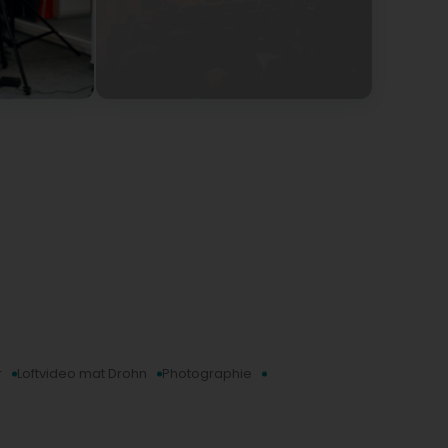
commend their services!
lente appréciation. Au plaisir de vous revoir
e ! Floriano Erelis Sàrl
r
Loftvideo mat Drohn
Photographie