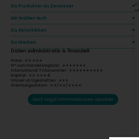
C
Eis Produkter an Zerwisser
u
Mir bidden Iech
Eis Aktivitéiten
Eis Marken
Daten administrativ & finanziell
Nace : ∗∗.∗∗∗
N° vum Handelsregister : ∗∗∗∗∗∗∗
International TVAsnummer : ∗∗∗∗∗∗∗∗∗∗
Kapital : ∗∗ ∗∗∗ €
Unzuel un Ugestallten : ∗∗∗
Grënnungsdatum : ∗∗/∗∗/∗∗∗∗
Sech Legal Informatiounen ukucken