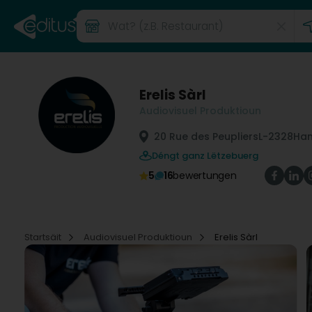
Erelis Sàrl
Audiovisuel Produktioun
20 Rue des Peupliers
L-2328
Ha
Déngt ganz Lëtzebuerg
5
16
bewertungen
Startsäit
Audiovisuel Produktioun
Erelis Sàrl