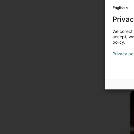
English
Privac
We collect 
accept, we'
policy.
Privacy po
E