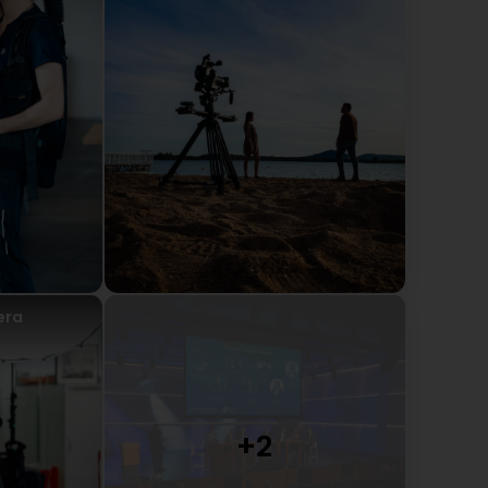
Tournage de vidéos et prise de photos pour notre
anslated by Google) First experience with Erelis and
or our new website. Thank you for your
xpérience avec nous s'est bien déroulée. Merci
up pour nous. Nous espérons vous revoir bientôt
is Sàrl
era
ux services d'Erelis pour un événement professionnel
e professionnalisme et la réactivité de Floriano et de
ec des photos et des vidéos professionnelles et de
ted by Google) As part of my work, I recently used
ry satisfied with this collaboration. The
eam allowed us to immortalize our event with