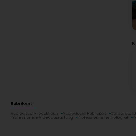
K
Rubriken :
Audiovisuel Produktioun
Audiovisuell Publicitéit
Corporate Id
Professionele Videoausrüstung
Professionnellen Fotograf
P