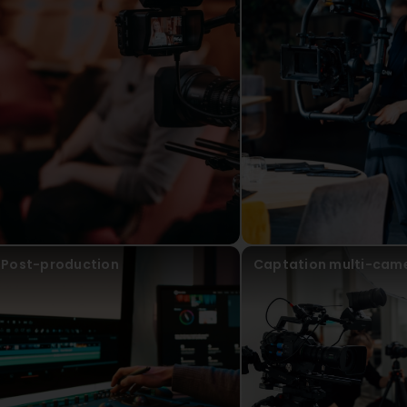
LC ACADEMIE
Virun 2 Joer(en)
Première expérience avec Erelis et pleine satisfaction ! 
nouveau site Web. Merci pour votre professionnalisme. (Tr
complete satisfaction! Filming videos and taking photos f
professionalism.
Erelis Sàrl
Virun 1 Joer(en)
Nous sommes ravis d'apprendre que votre première e
pour vos commentaires positifs, cela signifie beauco
pour de nouveaux projets. Cordialement, Floriano Erel
Post-production
Captation multi-cam
Laurie Rnd
Virun 2 Joer(en)
Dans le cadre de mon travail, j'ai récemment fait appel a
important. Je suis très satisfaite de cette collaboration. L
son équipe ont permis d'immortaliser notre événement av
qualité. Je recommande vivement leurs services ! (Transla
Erelis' services for an important professional event. I am ve
professionalism and responsiveness of Floriano and his t