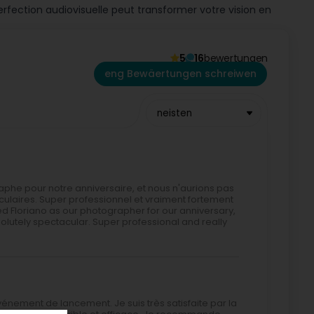
ection audiovisuelle peut transformer votre vision en
5
16
bewertungen
eng Bewäertungen schreiwen
neisten
e pour notre anniversaire, et nous n'aurions pas
laires. Super professionnel et vraiment fortement
d Floriano as our photographer for our anniversary,
lutely spectacular. Super professional and really
 événement de lancement. Je suis très satisfaite par la