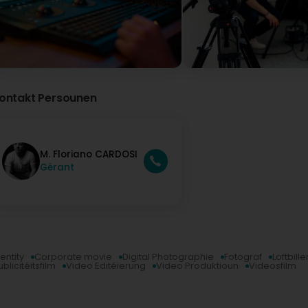
professional, high-quality photos and videos. I highly re
Erelis Sàrl
Virun 1 Joer(en)
Bonjour Laurie, Nous vous remercions pour cette excel
prochainement dans notre établissement. Bonne journé
ontakt Persounen
M. Floriano CARDOSI
Gérant
entity
Corporate movie
Digital Photographie
Fotograf
Loftbille
ublicitéitsfilm
Video Editéierung
Video Produktioun
Videosfilm