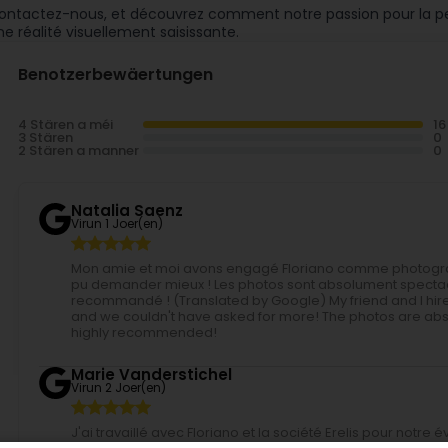
ontactez-nous, et découvrez comment notre passion pour la perf
ne réalité visuellement saisissante.
Benotzerbewäertungen
4 Stären a méi
3 Stären
2 Stären a manner
Natalia Saenz
Virun 1 Joer(en)
Mon amie et moi avons engagé Floriano comme photograph
pu demander mieux ! Les photos sont absolument spectacu
recommandé ! (Translated by Google) My friend and I hire
and we couldn't have asked for more! The photos are abso
highly recommended!
Marie Vanderstichel
Virun 2 Joer(en)
J'ai travaillé avec Floriano et la société Erelis pour notre