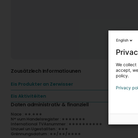
English
Privac
We collect 
Zousätzlech Informatiounen
accept, we'
policy.
Eis Produkter an Zerwisser
Privacy po
Eis Aktivitéiten
Daten administrativ & finanziell
Nace : ∗∗.∗∗∗
N° vum Handelsregister : ∗∗∗∗∗∗∗
International TVAsnummer : ∗∗∗∗∗∗∗∗∗∗
Unzuel un Ugestallten : ∗∗∗
Grënnungsdatum : ∗∗/∗∗/∗∗∗∗