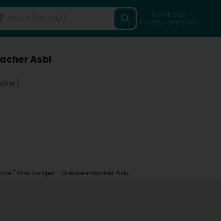
Fannt een
Professionnellen
aacher Asbl
cher)
orce " Ons Jongen " Gréiwemaacher Asbl