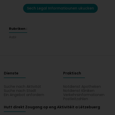
Sech Legal Informatiounen ukucken
Rubriken :
Asbl
Dienste
Praktisch
Suche nach Aktivität
Notdienst Apotheken
Suche nach Stadt
Notdienst Kliniken
Ein Angebot anfordern
Verkehrsinformationen
Postleitzahlen
Hutt direkt Zougang op eng Aktivitéit a Lëtzebuerg