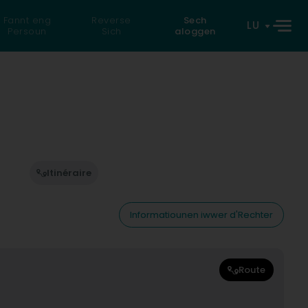
Fannt eng
Reverse
Sech
LU
Persoun
Sich
aloggen
Itinéraire
Informatiounen iwwer d'Rechter
Route