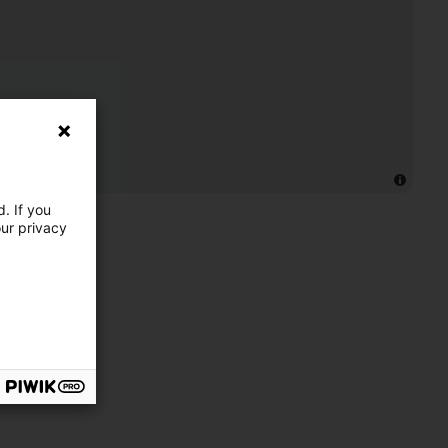
. If you
our privacy