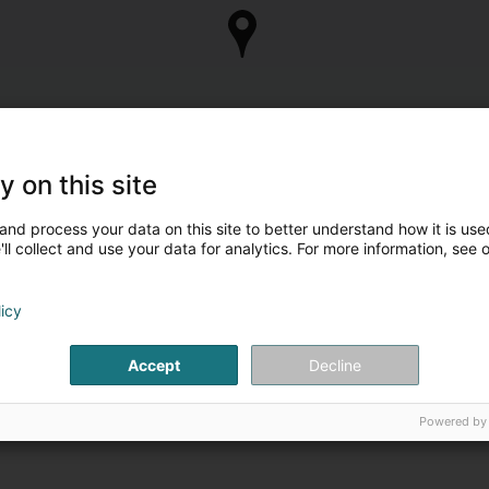
y on this site
and process your data on this site to better understand how it is used
ll collect and use your data for analytics. For more information, see 
licy
Accept
Decline
Powered by