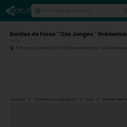
Enrôles de Force " Ons Jongen " Gréiwem
Asbl
6 Place du Marché
L-6755
Grevenmacher (Gréiwemaa
Startsäit
Öffentlechen Déngscht
Asbl
Enrôles de F