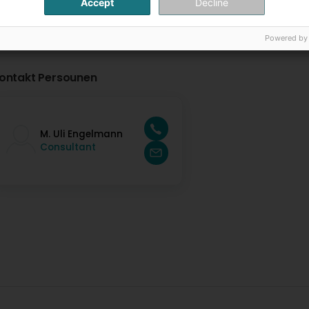
Accept
Decline
Powered by
ontakt Persounen
M. Uli Engelmann
Consultant