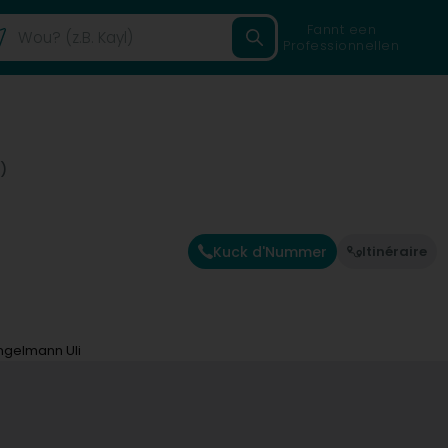
Fannt een
Professionnellen
)
Kuck d'Nummer
Itinéraire
ngelmann Uli