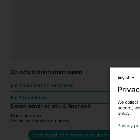
Zousätzlech Informatiounen
English
Eis Produkter an Zerwisser
Privac
Eis Aktivitéiten
We collect 
Daten administrativ & finanziell
accept, we'
policy.
Nace : ∗∗.∗∗∗
Unzuel un Ugestallten : ∗∗∗
Privacy po
Sech Legal Informatiounen ukucken