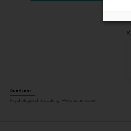
K
Rubriken :
Psychologesch Berodung
Psychotherapeut