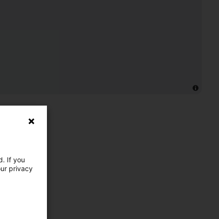
. If you
our privacy