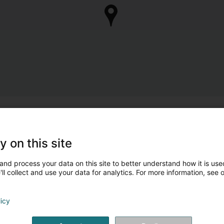
y on this site
and process your data on this site to better understand how it is used
ll collect and use your data for analytics. For more information, see 
licy