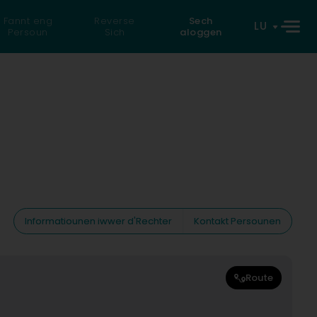
Fannt eng
Reverse
Sech
LU
Persoun
Sich
aloggen
Informatiounen iwwer d'Rechter
Kontakt Persounen
Route