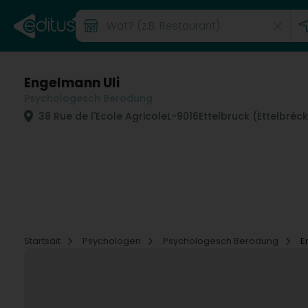
Engelmann Uli
Psychologesch Berodung
38 Rue de l'Ecole Agricole
L-9016
Ettelbruck (Ettelbréck
Startsäit
Psychologen
Psychologesch Berodung
E