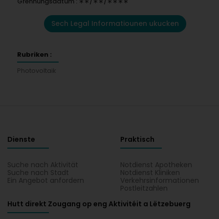
Grënnungsdatum : ∗∗/∗∗/∗∗∗∗
Sech Legal Informatiounen ukucken
Rubriken :
Photovoltaik
Dienste
Praktisch
Suche nach Aktivität
Notdienst Apotheken
Suche nach Stadt
Notdienst Kliniken
Ein Angebot anfordern
Verkehrsinformationen
Postleitzahlen
Hutt direkt Zougang op eng Aktivitéit a Lëtzebuerg