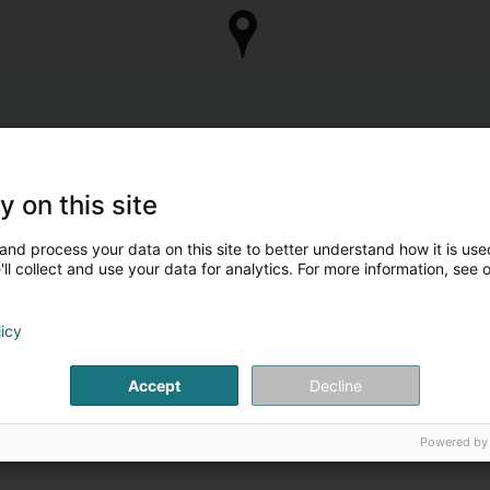
y on this site
and process your data on this site to better understand how it is used
ll collect and use your data for analytics. For more information, see 
licy
Accept
Decline
Powered by