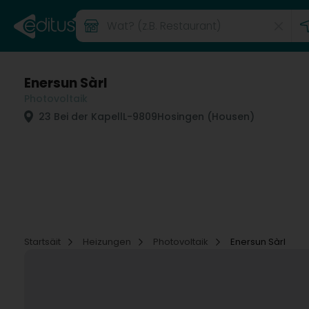
Enersun Sàrl
Photovoltaik
23 Bei der Kapell
L-9809
Hosingen (Housen)
Startsäit
Heizungen
Photovoltaik
Enersun Sàrl