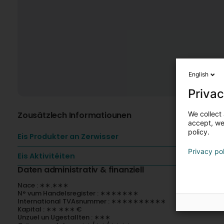
English
Privac
We collect 
Zousätzlech Informatiounen
accept, we'
policy.
Eis Produkter an Zerwisser
Privacy po
Eis Aktivitéiten
Daten administrativ & finanziell
Nace : ∗∗.∗∗∗
N° vum Handelsregister : ∗∗∗∗∗∗∗
International TVAsnummer : ∗∗∗∗∗∗∗∗∗∗
Kapital : ∗∗ ∗∗∗ €
Unzuel un Ugestallten : ∗∗∗