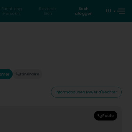
Fannt eng
Reverse
Sech
LU
Persoun
Sich
aloggen
mmer
Itinéraire
Informatiounen iwwer d'Rechter
Route