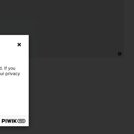
. If you
our privacy