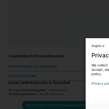
English
Privac
Zousätzlech Informatiounen
We collect 
Eis Produkter an Zerwisser
accept, we'
policy.
Eis Aktivitéiten
Daten administrativ & finanziell
Privacy po
N° vum Handelsregister : ∗∗∗∗∗∗∗
Grënnungsdatum : ∗∗/∗∗/∗∗∗∗
Sech Legal Informatiounen ukucken