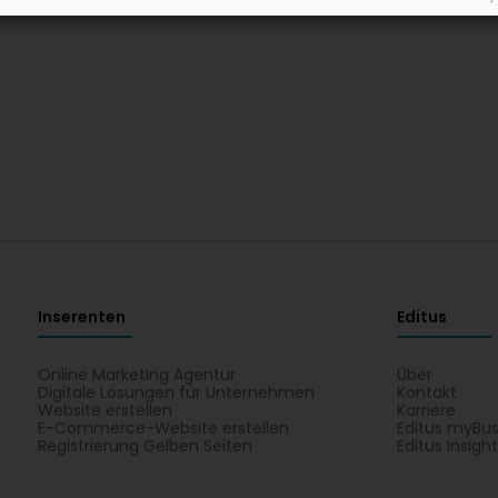
Inserenten
Editus
Online Marketing Agentur
Über
Digitale Lösungen für Unternehmen
Kontakt
Website erstellen
Karriere
E-Commerce-Website erstellen
Editus myBus
Registrierung Gelben Seiten
Editus Insigh