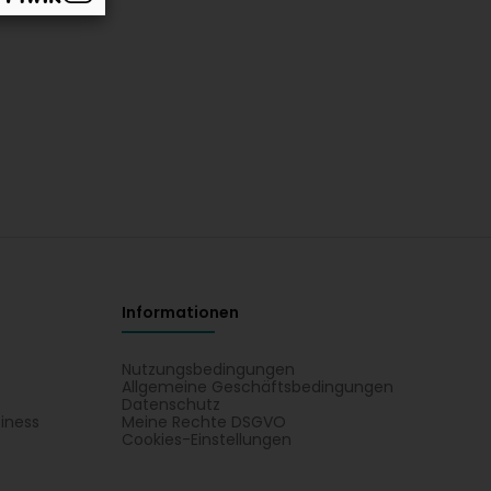
Informationen
Nutzungsbedingungen
Allgemeine Geschäftsbedingungen
Datenschutz
iness
Meine Rechte DSGVO
t
Cookies-Einstellungen