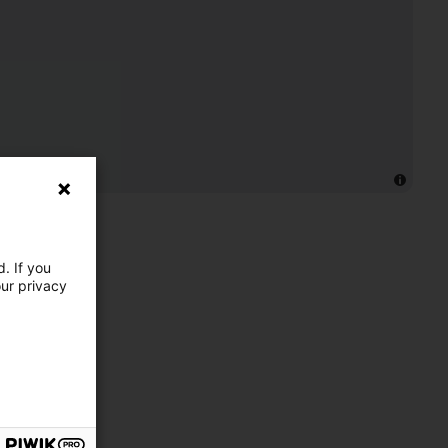
. If you
our privacy