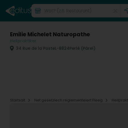
Emilie Michelet Naturopathe
Heilpraktiker
34 Rue de la Poste
L-8824
Perlé (Pärel)
Startsäit
Net gesetzlech reglementeiert Fleeg
Heilprak