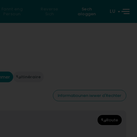
Fannt eng
Reverse
Sech
LU
Persoun
Sich
aloggen
mmer
Itinéraire
Informatiounen iwwer d'Rechter
Route