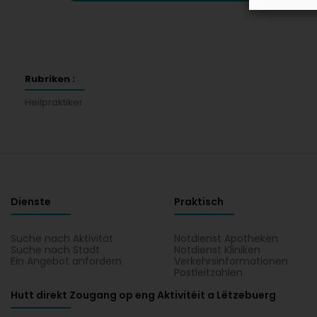
Rubriken :
Heilpraktiker
Dienste
Praktisch
Suche nach Aktivität
Notdienst Apotheken
Suche nach Stadt
Notdienst Kliniken
Ein Angebot anfordern
Verkehrsinformationen
Postleitzahlen
Hutt direkt Zougang op eng Aktivitéit a Lëtzebuerg