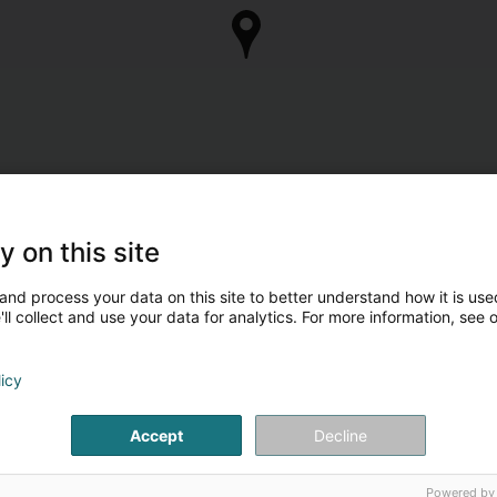
y on this site
and process your data on this site to better understand how it is used
ll collect and use your data for analytics. For more information, see 
licy
Accept
Decline
Powered by