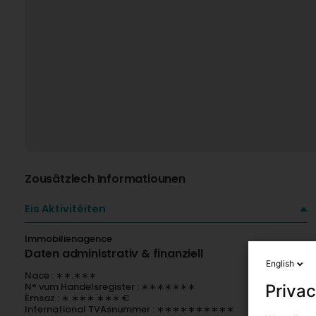
Zousätzlech Informatiounen
Eis Aktivitéiten
Immobilienagence
Daten administrativ & finanziell
English
Nace : ∗∗.∗∗∗
N° vum Handelsregister : ∗∗∗∗∗∗∗
Privac
Ëmsaz : ∗ ∗∗∗ ∗∗∗ €
International TVAsnummer : ∗∗∗∗∗∗∗∗∗∗