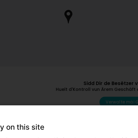
Sidd Dir de Besëtzer 
Huelt d'Kontroll vun Ärem Geschäft 
Verwalte mäi 
Andere Professiounelle mat dëse Suj
y on this site