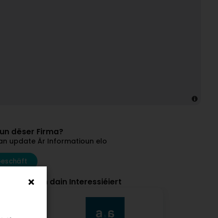
vun dëser Firma?
an update Är Informatioun elo
Geschäft
et hunn och dain Interessiéiert