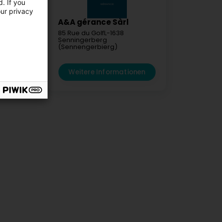
. If you
our privacy
tors &
A&A gérance Sàrl
85 Rue du Golf
L-1638
Senningerberg
 Diderich
(Sennengerbierg)
ebuerg)
mationen
Weitere Informationen