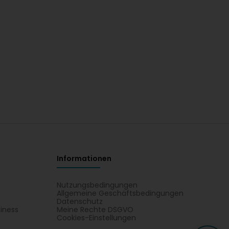
Informationen
Nutzungsbedingungen
Allgemeine Geschäftsbedingungen
Datenschutz
iness
Meine Rechte DSGVO
t
Cookies-Einstellungen