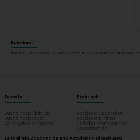
Rubriken :
Immobilienagence
Kaaf, Locatioun an Verkaaf vun Immobilie
Dienste
Praktisch
Suche nach Aktivität
Notdienst Apotheken
Suche nach Stadt
Notdienst Kliniken
Ein Angebot anfordern
Verkehrsinformationen
Postleitzahlen
Hutt direkt Zougang op eng Aktivitéit a Lëtzebuerg