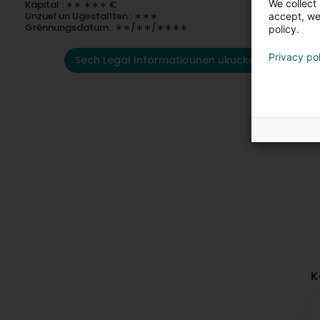
We collect 
Kapital : ∗∗ ∗∗∗ €
Unzuel un Ugestallten : ∗∗∗
accept, we'
Grënnungsdatum : ∗∗/∗∗/∗∗∗∗
policy.
Privacy po
Sech Legal Informatiounen ukucken
K