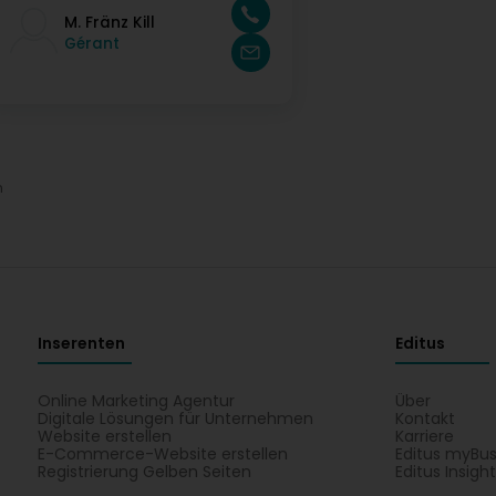
M. Fränz Kill
Gérant
n
Inserenten
Editus
Online Marketing Agentur
Über
Digitale Lösungen für Unternehmen
Kontakt
Website erstellen
Karriere
E-Commerce-Website erstellen
Editus myBus
Registrierung Gelben Seiten
Editus Insigh