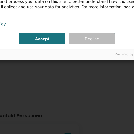
and process your data on this site to better understand how it is used
ll collect and use your data for analytics. For more information, see 
Home Project SA
Fischbach Real
Developers SA
33 Rue Abbé Henri Muller
licy
L-9065
Ettelbruck (Ettelbréck)
298 Avenue Gaston
L-1420
Luxembourg (Lëtz
Accept
Decline
Weitere Informationen
Weitere Infor
Powered by
ontakt Persounen