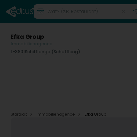
Efka Group
Immobilienagence
L-3801
Schifflange (Schëffleng)
Startsäit
Immobilienagence
Efka Group