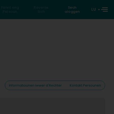
Fannt eng
Reverse
Sech
LU
Persoun
Sich
aloggen
Informatiounen iwwer d'Rechter
Kontakt Persounen