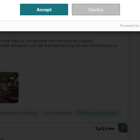
6
15,2 km
Accept
Decline
A
6125
Junglinster (Jonglënster)
Powered by
üro mat Sëtz zu Junglinster am Groussherzogtum
privat Akteuren bei der Konzipéierung an der Ëmsetzung vu
 Gestioun vum Bau
Bau Ingenieur
Déifbauaarbechten
7
12,4 km
g)