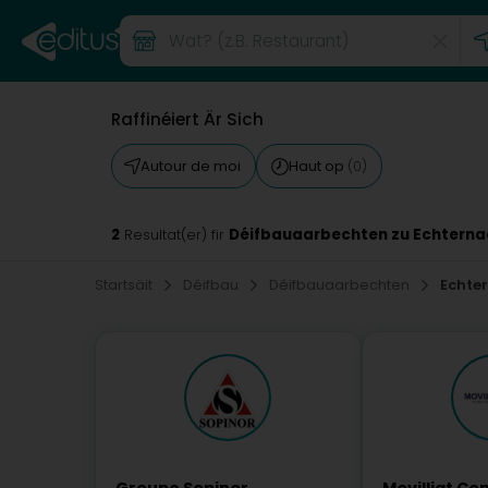
Raffinéiert Är Sich
Autour de moi
Haut op
(0)
2
Déifbauaarbechten zu Echterna
Resultat(er) fir
Startsäit
Déifbau
Déifbauaarbechten
Echte