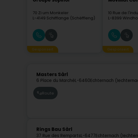
Groupe Sopinor
Movilliat Co
70 Zi um Monkeler
10 Rue de l'Indu
L-4149
Schifflange (Schëffleng)
L-8399
Windho
Gesponsert
Gesponsert
Masters Sàrl
6 Place du Marché
L-6460
Echternach (Iechterna
Route
Rings Bau Sàrl
37 Rue des Remparts
L-6477
Echternach (Iechte