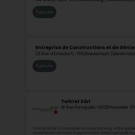
Route
Entreprise de Constructions et de Génie 
23 Rue d'Ermsdorf
L-7662
Medernach (Miedernac
Route
Torkret Sàrl
18 Rue Principale
L-6925
Flaxweiler (F
Torkret situé à Flaxweiler au Luxembourg, votre exp
assainissement des maçonneries, béton projeté, injec