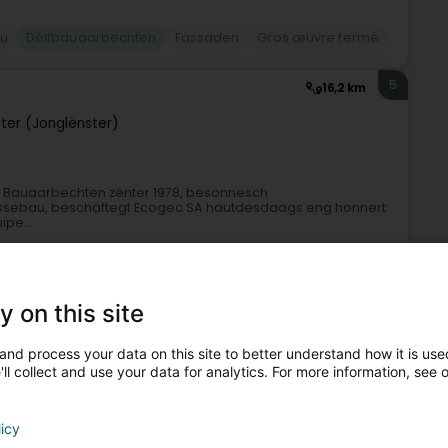
au
Déifbauaarbechten
Fassaden
Gros œuvre fermé
5
16,2 km
ster (Jonglënster)
te Bauaarbechten zënter 1978, besonnesch
ossebau, beschäftegt Ecogec SA hautdesdaags eng honnert
pe...
y on this site
and process your data on this site to better understand how it is used
ll collect and use your data for analytics. For more information, see 
prener fir traditionell Constructioun
Déifbauaarbechten
licy