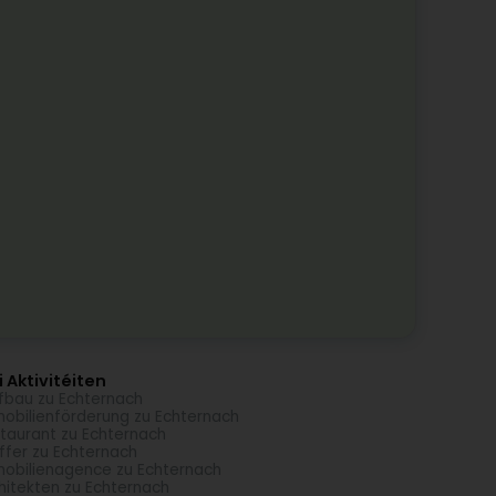
 Aktivitéiten
fbau zu Echternach
obilienförderung zu Echternach
taurant zu Echternach
ffer zu Echternach
obilienagence zu Echternach
hitekten zu Echternach