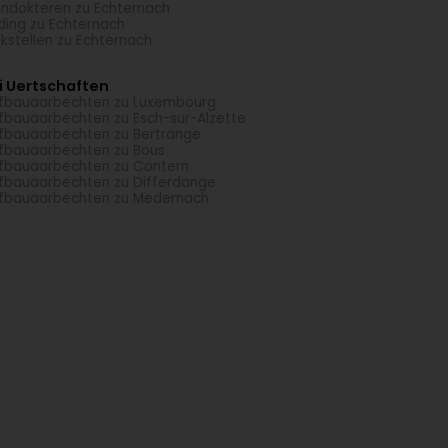
ndokteren zu Echternach
ding zu Echternach
kstellen zu Echternach
i Uertschaften
fbauaarbechten zu Luxembourg
fbauaarbechten zu Esch-sur-Alzette
fbauaarbechten zu Bertrange
fbauaarbechten zu Bous
fbauaarbechten zu Contern
fbauaarbechten zu Differdange
fbauaarbechten zu Medernach