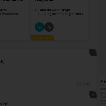
nstruction SA
Ecogec SA
strie
100 Rue de Godbrange
f (Wandhaff)
L-6118
Junglinster (Jonglënster)
Gesponsert
1
ch)
Méi
Déifbau
Déi
Imm
Res
2
Coi
Imm
rnach)
Arc