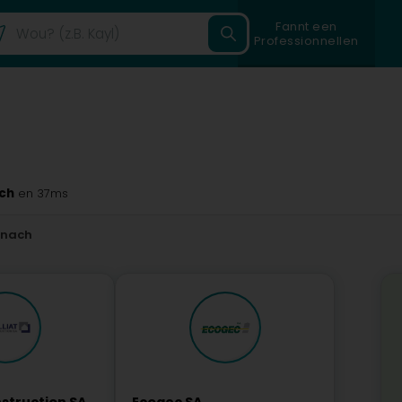
Fannt een
Professionnellen
ch
en 37ms
rnach