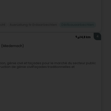
cht
Ausrüstung fir Erdaarbechten
Déifbauaarbechten
4
14,8 km
 (Miedernach)
tion, génie civil et façades pour le marché du secteur public
ction de génie civilFaçades traditionnelles et