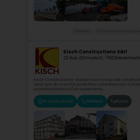
Déifbau
Terrassementsaarbe
Kisch Constructions Sàrl
23 Rue d'Ermsdorf
L-7662
Medernach
Kisch Constructions réalise tous travaux de construc
ainsi que du marché privé.Nos compétences :Constru
isolantesAlentoursTerrassements,...
En Devis ufroen
Websäit
Route