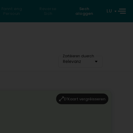
Fannt eng
Reverse
Sech
LU
Persoun
Sich
aloggen
Zortéieren duerch
Relevanz
D'Kaart vergréisseren