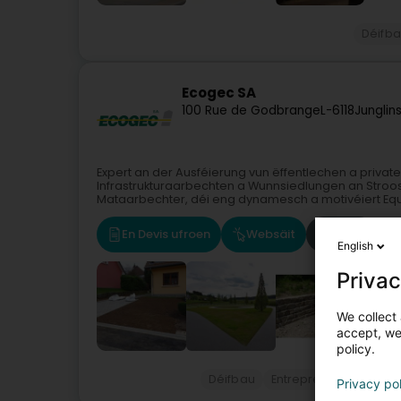
Déifb
Ecogec SA
100 Rue de Godbrange
L-6118
Junglin
Expert an der Ausféierung vun ëffentlechen a priva
Infrastrukturaarbechten a Wunnsiedlungen an Stro
Mataarbechter, déi eng dynamesch a motivéiert Equi
En Devis ufroen
Websäit
Route
English
Privac
We collect 
accept, we'
policy.
Déifbau
Entrepreneren
Entre
Privacy po