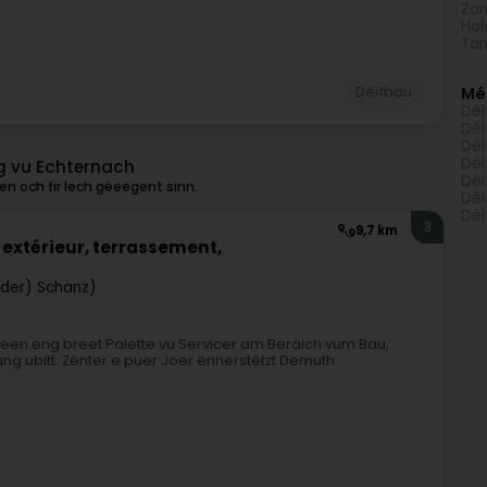
Zän
Hol
Tan
Déifbau
Mé
Déi
Déi
Déi
Déi
g vu Echternach
Déi
n och fir Iech gëeegent sinn.
Déi
Déi
3
9,7 km
xtérieur, terrassement,
p der) Schanz)
, deen eng breet Palette vu Servicer am Beräich vum Bau,
ng ubitt. Zënter e puer Joer ënnerstëtzt Demuth