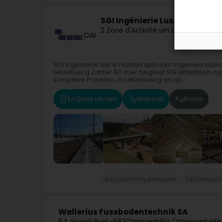
SGI Ingénierie Luxembourg S
2 Zone d'Activité um Lenster Bierg
L-
OAI
SGI Ingénierie ass e multidisziplinäert Ingenieursb
Lëtzebuerg.Zanter 60 Joer begleet SGI ëffentlech a 
komplexe Projeten, zu Lëtzebuerg an op...
En Devis ufroen
Websäit
Route
Berodent Ingénieuren
Technesch
Wallerius Fussbodentechnik SA
64 Grand-Rue
L-6630
Wasserbillig (Waasserbëlle