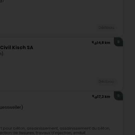
Déifbau
8
14,8 km
Civil Kisch SA
h)
Déifbau
9
17,2 km
luessweiler)
ert pour béton, assainissement, assainissement du béton,
tion de fissures, travaux d'injection, enduit