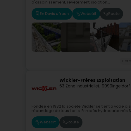
d'assainissement, revêtement, isolation...
En Devis ufroen
Websäit
Route
Bët
Wickler-Frères Exploitation
63 Zone Industrielle
L-9099
Ingeldorf
Fondée en 1982 la société Wickler se tient à votre dis
répandage de tous liants. Enrobés hydrocarbonés Sc
Websäit
Route