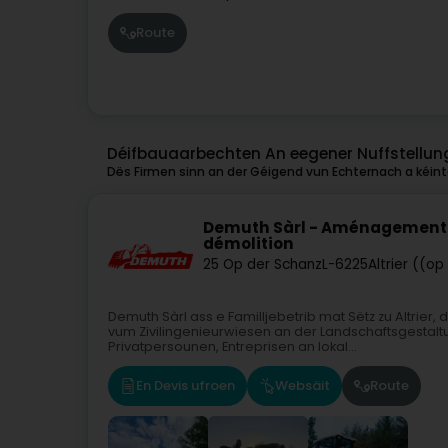
Route
Déifbauaarbechten An eegener Nuffstellun
Dës Firmen sinn an der Géigend vun Echternach a kéinte
Demuth Sàrl - Aménagement e
démolition
25 Op der Schanz
L-6225
Altrier ((o
Demuth Sàrl ass e Familljebetrib mat Sëtz zu Altrier
vum Zivilingenieurwiesen an der Landschaftsgestaltu
Privatpersounen, Entreprisen an lokal...
En Devis ufroen
Websäit
Route