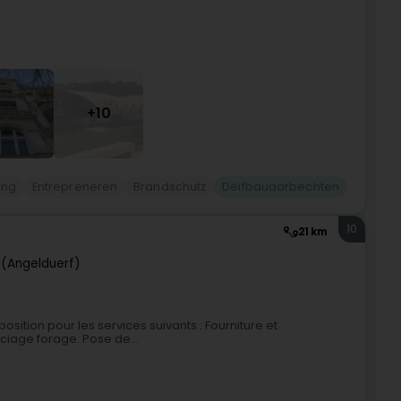
+10
ong
Entrepreneren
Brandschutz
Déifbauaarbechten
10
21 km
 (Angelduerf)
position pour les services suivants : Fourniture et
iage forage. Pose de...