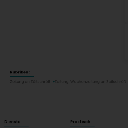
Rubriken :
Zeitung an Zäitschrëft
Zeitung, Wochenzeitung an Zeitschrëft
Dienste
Praktisch