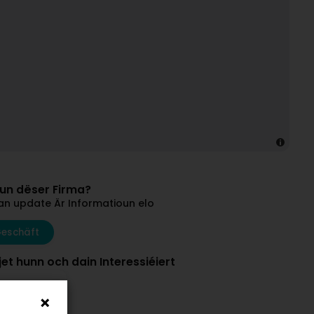
vun dëser Firma?
an update Är Informatioun elo
Geschäft
et hunn och dain Interessiéiert