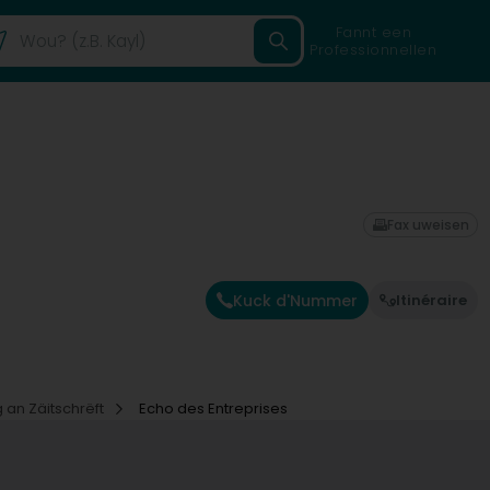
Fannt een
Professionnellen
Fax uweisen
Kuck d'Nummer
Itinéraire
 an Zäitschrëft
Echo des Entreprises