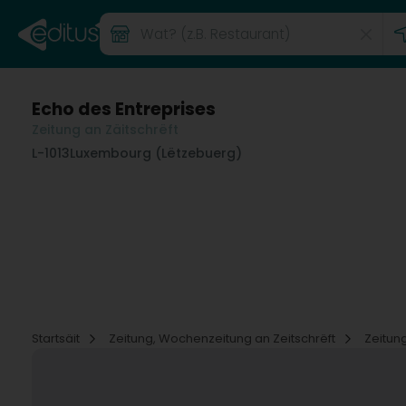
Echo des Entreprises
Zeitung an Zäitschrëft
L-1013
Luxembourg (Lëtzebuerg)
Startsäit
Zeitung, Wochenzeitung an Zeitschrëft
Zeitung