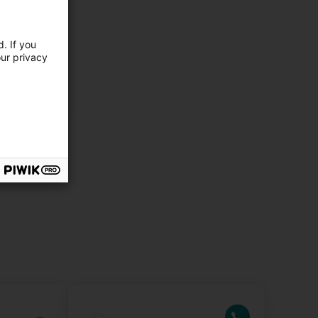
gazine /
ising Sàrl
. If you
our privacy
nge
L-1321
ebuerg)
mationen