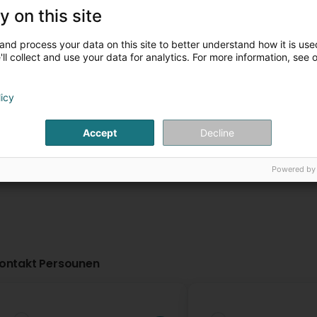
y on this site
Entreprises Ma
Media & Advert
and process your data on this site to better understand how it is used
ll collect and use your data for analytics. For more information, see 
223 Rue de Cessa
Luxembourg (Lëtz
Weitere Infor
licy
Accept
Decline
Powered by
ontakt Persounen