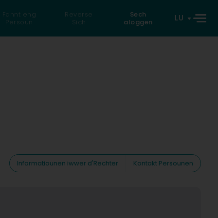
Fannt eng
Reverse
Sech
LU
Persoun
Sich
aloggen
Informatiounen iwwer d'Rechter
Kontakt Persounen