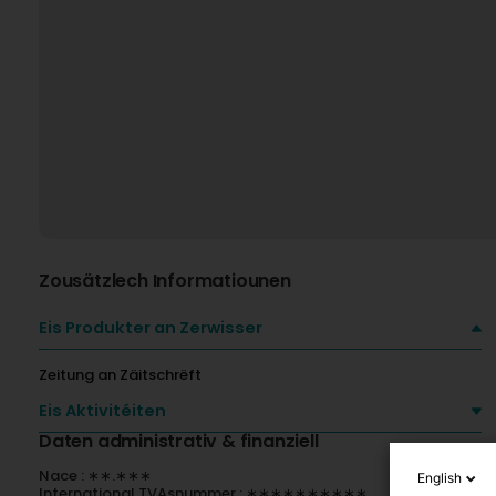
Zousätzlech Informatiounen
Eis Produkter an Zerwisser
Zeitung an Zäitschrëft
Eis Aktivitéiten
Daten administrativ & finanziell
Nace : ∗∗.∗∗∗
English
International TVAsnummer : ∗∗∗∗∗∗∗∗∗∗