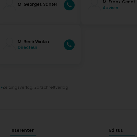
M. Frank Genot
M. Georges Santer
Adviser
M. René Winkin
Directeur
Zeitungsverlag, Zäitschrëftverlag
Inserenten
Editus