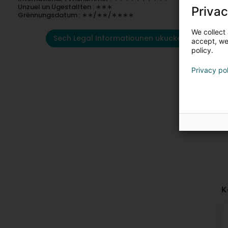
Unzuel un Ugestallten : ∗∗∗
Privac
Grënnungsdatum : ∗∗/∗∗/∗∗∗∗
We collect 
Sech Legal Informatiounen ukucken
accept, we'
policy.
Privacy po
K