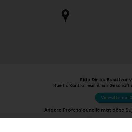
Sidd Dir de Besëtzer 
Huelt d'Kontroll vun Ärem Geschäft 
Verwalte mäi 
Andere Professiounelle mat dëse Suj