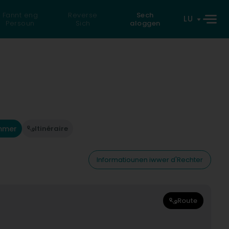
Fannt eng
Reverse
Sech
LU
Persoun
Sich
aloggen
mmer
Itinéraire
Informatiounen iwwer d'Rechter
Route