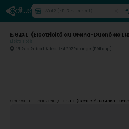
E.G.D.L. (Electricité du Grand-Duché de 
Elektrizitéit
16 Rue Robert Krieps
L-4702
Pétange (Péiteng)
Startsäit
Elektrizitéit
E.G.D.L. (Electricité du Grand-Duc