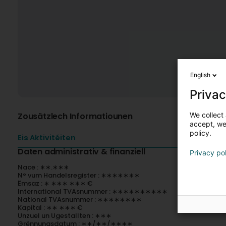
English
Privac
We collect 
Zousätzlech Informatiounen
accept, we'
policy.
Eis Aktivitéiten
Daten administrativ & finanziell
Privacy po
Nace : ∗∗.∗∗∗
N° vum Handelsregister : ∗∗∗∗∗∗∗
Ëmsaz : ∗ ∗∗∗ ∗∗∗ €
International TVAsnummer : ∗∗∗∗∗∗∗∗∗∗
National TVAsnummer : ∗∗∗∗∗∗∗∗
Kapital : ∗∗ ∗∗∗ €
Unzuel un Ugestallten : ∗∗∗
Grënnungsdatum : ∗∗/∗∗/∗∗∗∗