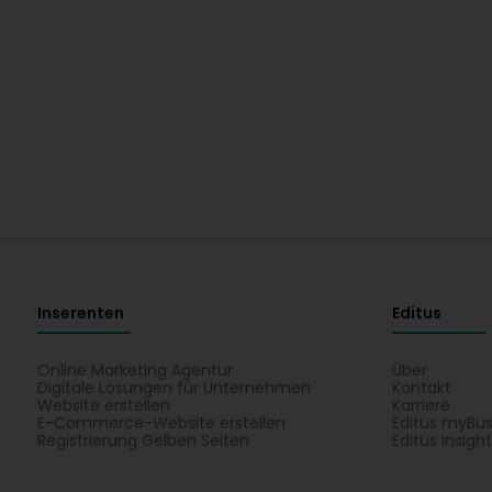
Inserenten
Editus
Online Marketing Agentur
Über
Digitale Lösungen für Unternehmen
Kontakt
Website erstellen
Karriere
E-Commerce-Website erstellen
Editus myBus
Registrierung Gelben Seiten
Editus Insigh