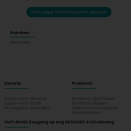
Sech Legal Informatiounen ukucken
Rubriken :
Elektrizitéit
Dienste
Praktisch
Suche nach Aktivität
Notdienst Apotheken
Suche nach Stadt
Notdienst Kliniken
Ein Angebot anfordern
Verkehrsinformationen
Postleitzahlen
Hutt direkt Zougang op eng Aktivitéit a Lëtzebuerg