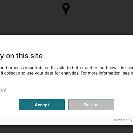
y on this site
and process your data on this site to better understand how it is used
ll collect and use your data for analytics. For more information, see 
licy
Accept
Decline
Powered by