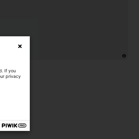
. If you
our privacy