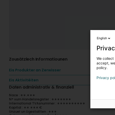
English
Privac
We collect 
Zousätzlech Informatiounen
accept, we'
policy.
Eis Produkter an Zerwisser
Privacy po
Eis Aktivitéiten
Daten administrativ & finanziell
Nace : ∗∗.∗∗∗
N° vum Handelsregister : ∗∗∗∗∗∗∗
International TVAsnummer : ∗∗∗∗∗∗∗∗∗∗
Kapital : ∗∗ ∗∗∗ €
Unzuel un Ugestallten : ∗∗∗