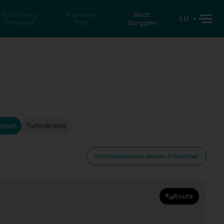
Fannt eng
Reverse
Sech
LU
Persoun
Sich
aloggen
mmer
Itinéraire
Informatiounen iwwer d'Rechter
Route