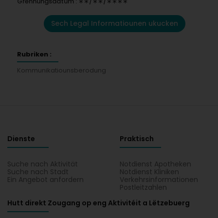
Grënnungsdatum : ∗∗/∗∗/∗∗∗∗
Sech Legal Informatiounen ukucken
Rubriken :
Kommunikatiounsberodung
Dienste
Praktisch
Suche nach Aktivität
Notdienst Apotheken
Suche nach Stadt
Notdienst Kliniken
Ein Angebot anfordern
Verkehrsinformationen
Postleitzahlen
Hutt direkt Zougang op eng Aktivitéit a Lëtzebuerg