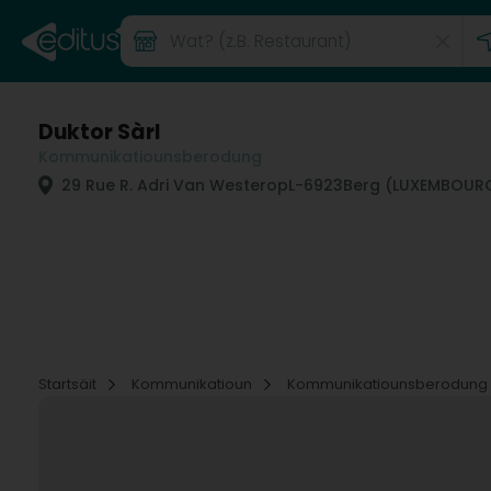
Duktor Sàrl
Kommunikatiounsberodung
29 Rue R. Adri Van Westerop
L-6923
Berg (LUXEMBOUR
Startsäit
Kommunikatioun
Kommunikatiounsberodung