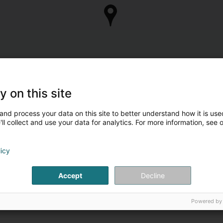
y on this site
and process your data on this site to better understand how it is used
ll collect and use your data for analytics. For more information, see 
licy
Accept
Decline
Powered by