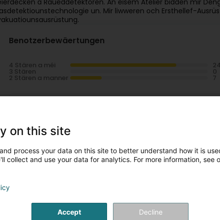
eierdecken a Raueddetektoren. An eisem Atelier bidden mir Dé
asdetektiounstechnologie un. Mir liwweren och Ersthellef-Ausrüs
vakuatiounsausrüstung.
Benotzerbewäertungen
4 Stären a méi
3 Stären
2 Stären a manner
Soundarajan Thiyagarajan
Virun 23 Daag / Deeg
y on this site
I would like to express my sincere appreciation to Doppler
during the customization of my prosthesis and orthopedic
and process your data on this site to better understand how it is used
thanks to Mr. Matthias Winkler, who took the time to und
prosthesis to ensure the best possible comfort and mobili
ll collect and use your data for analytics. For more information, see 
CNS insurance process and continued to assist me even a
patient care. Doppler's motto, *"Our benchmark is the human 
I highly recommend Doppler S.A. to anyone looking for p
licy
prosthetic and orthopedic care.
Doppler S.A
Accept
Decline
Virun 17 Daag / Deeg