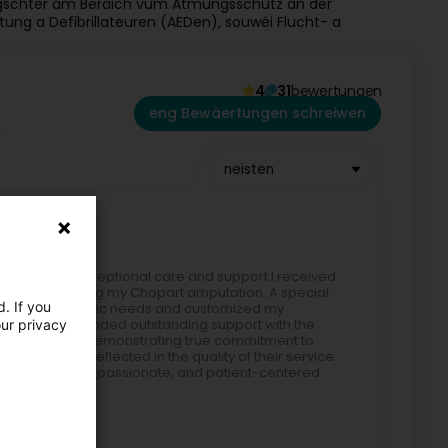
ngschter am Beräich vum Atmungsschutz an der
tung a Defibrillateuren (AEDen), souwéi Flucht- a
4
31
bewertungen
eng Bewäertungen schreiwen
neisten
 S.A. for the exceptional care and support I received
 shoes following my Chopart amputation. A special
. If you
erstand my specific needs and customized my
ty. He also provided outstanding support with the
our privacy
fter delivery, demonstrating true commitment to
being,"* is reflected in the quality of their service.
rofessional, compassionate, and patient-centered