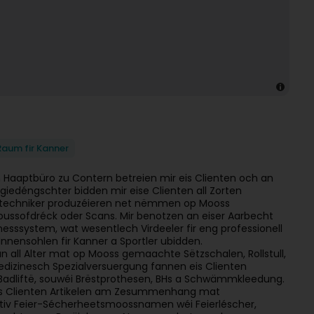
Raum fir Kanner
m Haaptbüro zu Contern betreien mir eis Clienten och an
ogiedéngschter bidden mir eise Clienten all Zorten
etechniker produzéieren net nëmmen op Mooss
ussofdréck oder Scans. Mir benotzen an eiser Aarbecht
sssystem, wat wesentlech Virdeeler fir eng professionell
nnensohlen fir Kanner a Sportler ubidden.
un all Alter mat op Mooss gemaachte Sëtzschalen, Rollstull,
medizinesch Spezialversuergung fannen eis Clienten
Badliftë, souwéi Brëstprothesen, BHs a Schwämmkleedung.
eis Clienten Artikelen am Zesummenhang mat
ntiv Feier-Sécherheetsmoossnamen wéi Feierléscher,