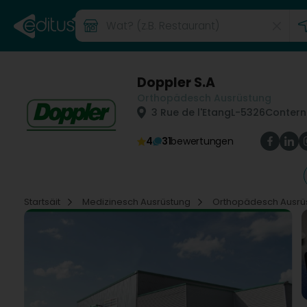
Doppler S.A
Orthopädesch Ausrüstung
3 Rue de l'Etang
L-5326
Contern
4
31
bewertungen
Startsäit
Medizinesch Ausrüstung
Orthopädesch Ausrü