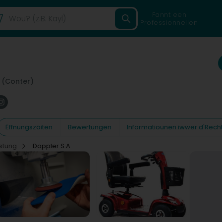
Fannt een
Professionnellen
 (Conter)
Ëffnungszäiten
Bewertungen
Informatiounen iwwer d'Rech
stung
Doppler S.A