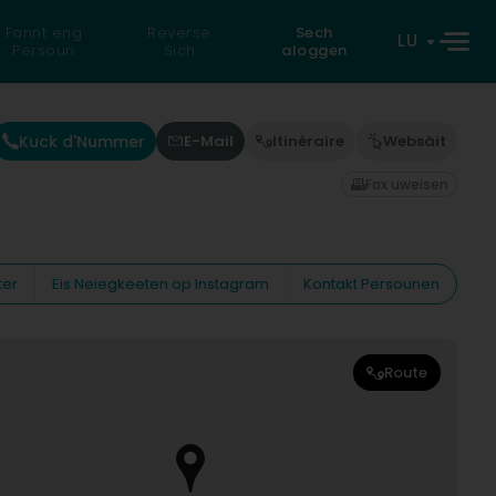
Fannt eng
Reverse
Sech
LU
Persoun
Sich
aloggen
Kuck d'Nummer
E-Mail
Itinéraire
Websäit
Fax uweisen
ter
Eis Neiegkeeten op Instagram
Kontakt Persounen
Route