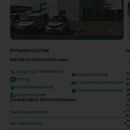
ËFFNUNGSZÄITEN
I
Nëtzlech Informatiounen
Zougang fir Behënnerten
E
Heemliwwerung
e
Parking
Consultation am Spidol
B
Hond/Hënn erlaabt
g
Consultatioun doheem
d
Raum fir Kanner
Zousätzlech Informatiounen
U
E
T
Eis Bezuelmëttel
K
A
Mir schwätzen
F