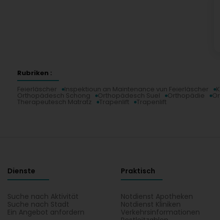
Rubriken :
Feierläscher
Inspektioun an Maintenance vun Feierläscher
K
Orthopädesch Schong
Orthopädesch Suel
Orthopädie
Or
Therapeutesch Matratz
Trapenlift
Trapenlift
Dienste
Praktisch
Suche nach Aktivität
Notdienst Apotheken
Suche nach Stadt
Notdienst Kliniken
Ein Angebot anfordern
Verkehrsinformationen