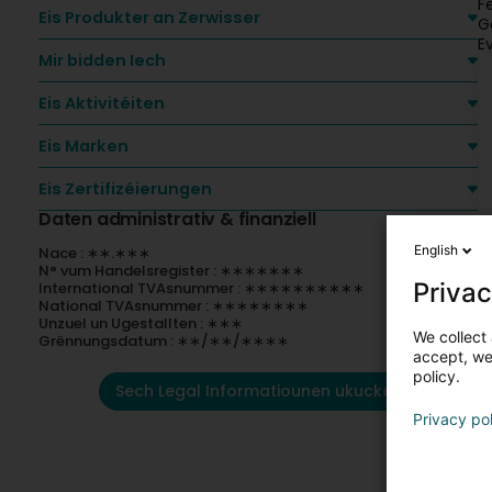
F
Eis Produkter an Zerwisser
G
E
Mir bidden Iech
Eis Aktivitéiten
Eis Marken
Eis Zertifizéierungen
Daten administrativ & finanziell
English
Nace : ∗∗.∗∗∗
N° vum Handelsregister : ∗∗∗∗∗∗∗
Privac
International TVAsnummer : ∗∗∗∗∗∗∗∗∗∗
National TVAsnummer : ∗∗∗∗∗∗∗∗
Unzuel un Ugestallten : ∗∗∗
We collect 
Grënnungsdatum : ∗∗/∗∗/∗∗∗∗
accept, we'
policy.
Sech Legal Informatiounen ukucken
Privacy po