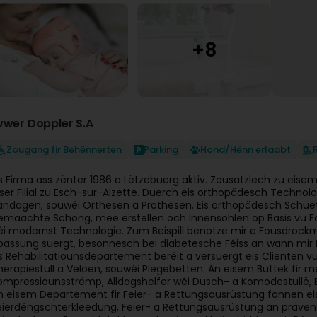
wwer Doppler S.A
Zougang fir Behënnerten
Parking
Hond/Hënn erlaabt
is Firma ass zënter 1986 a Lëtzebuerg aktiv. Zousätzlech zu eise
iser Filial zu Esch-sur-Alzette. Duerch eis orthopädesch Technol
andagen, souwéi Orthesen a Prothesen. Eis orthopädesch Schu
emaachte Schong, mee erstellen och Innensohlen op Basis vu Fo
éi modernst Technologie. Zum Beispill benotze mir e Fousdrockme
passung suergt, besonnesch bei diabetesche Féiss an wann mir I
is Rehabilitatiounsdepartement beréit a versuergt eis Clienten v
herapiestull a Vëloen, souwéi Plegebetten. An eisem Buttek fir 
ompressiounsstrëmp, Alldagshelfer wéi Dusch- a Komodestullë, 
n eisem Departement fir Feier- a Rettungsausrüstung fannen 
eierdéngschterkleedung, Feier- a Rettungsausrüstung an präve