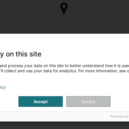
y on this site
and process your data on this site to better understand how it is used
ll collect and use your data for analytics. For more information, see 
licy
Accept
Decline
Powered by