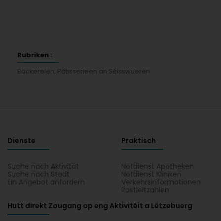
Rubriken :
Bäckereien, Pâtisserieen an Séisswueren
Dienste
Praktisch
Suche nach Aktivität
Notdienst Apotheken
Suche nach Stadt
Notdienst Kliniken
Ein Angebot anfordern
Verkehrsinformationen
Postleitzahlen
Hutt direkt Zougang op eng Aktivitéit a Lëtzebuerg