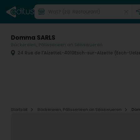
Domma SARLS
Bäckereien, Pâtisserieen an Séisswueren
24 Rue de l'Alzette
L-4010
Esch-sur-Alzette (Esch-Uelz
Startsäit
Bäckereien, Pâtisserieen an Séisswueren
Dom