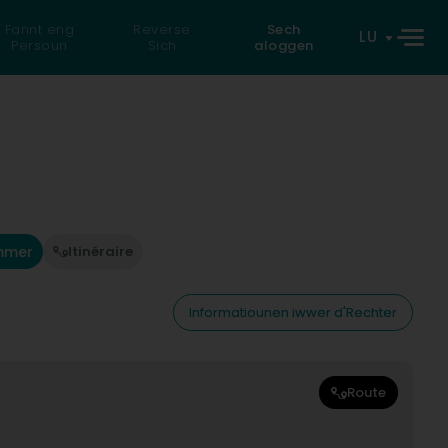
Fannt eng
Reverse
Sech
LU
Persoun
Sich
aloggen
mmer
Itinéraire
Informatiounen iwwer d'Rechter
Route