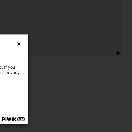
. If you
our privacy