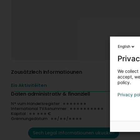
English
Privac
We collect 
Zousätzlech Informatiounen
accept, we'
policy.
Eis Aktivitéiten
Daten administrativ & finanziell
Privacy po
N° vum Handelsregister : ∗∗∗∗∗∗∗
International TVAsnummer : ∗∗∗∗∗∗∗∗∗∗
Kapital : ∗∗ ∗∗∗ €
Grënnungsdatum : ∗∗/∗∗/∗∗∗∗
Sech Legal Informatiounen ukucken