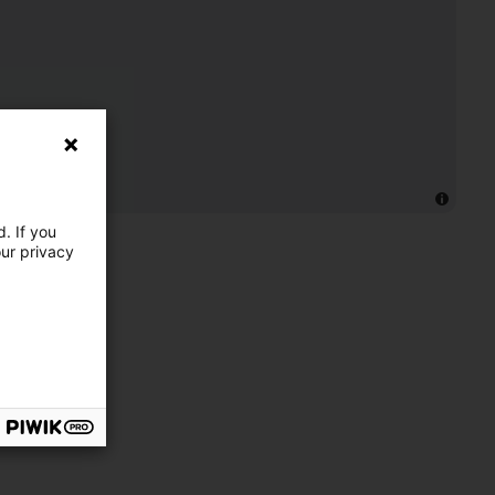
. If you
our privacy