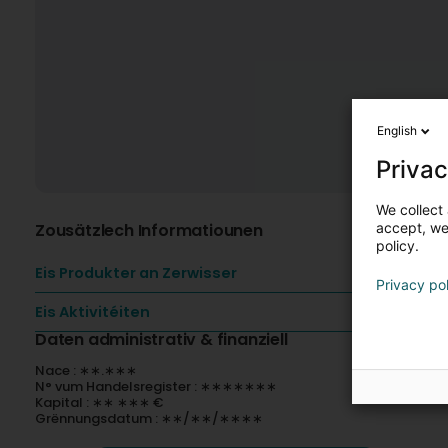
English
Privac
We collect 
Zousätzlech Informatiounen
accept, we'
policy.
Eis Produkter an Zerwisser
Privacy po
Eis Aktivitéiten
Daten administrativ & finanziell
Nace : ∗∗.∗∗∗
N° vum Handelsregister : ∗∗∗∗∗∗∗
Kapital : ∗∗ ∗∗∗ €
Grënnungsdatum : ∗∗/∗∗/∗∗∗∗