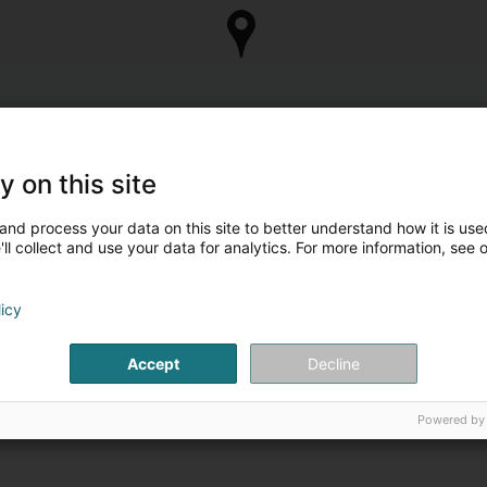
y on this site
and process your data on this site to better understand how it is used
ll collect and use your data for analytics. For more information, see 
licy
Accept
Decline
Powered by