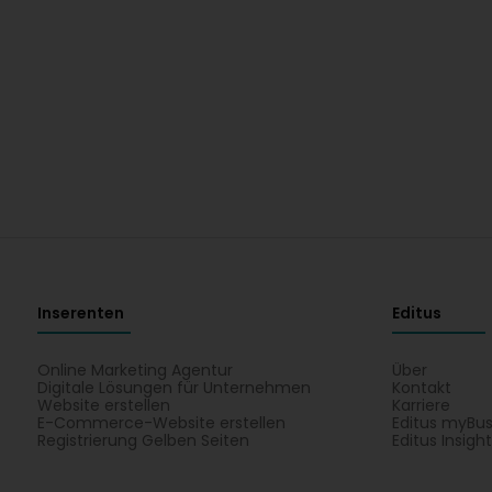
Inserenten
Editus
Online Marketing Agentur
Über
Digitale Lösungen für Unternehmen
Kontakt
Website erstellen
Karriere
E-Commerce-Website erstellen
Editus myBus
Registrierung Gelben Seiten
Editus Insigh