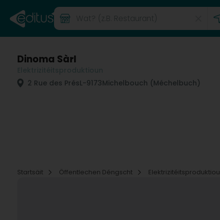
Dinoma Sàrl
Elektrizitéitsproduktioun
2 Rue des Prés
L-9173
Michelbouch (Méchelbuch)
Startsäit
Öffentlechen Déngscht
Elektrizitéitsproduktio